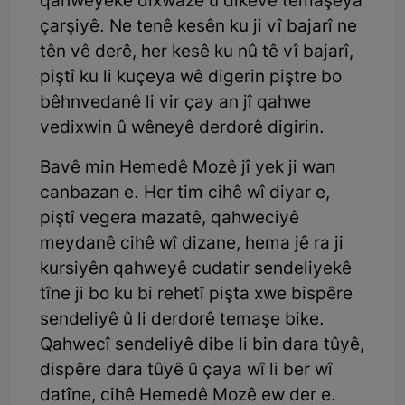
qahweyekê dixwaze û dikeve temaşeya
çarşiyê. Ne tenê kesên ku ji vî bajarî ne
tên vê derê, her kesê ku nû tê vî bajarî,
piştî ku li kuçeya wê digerin piştre bo
bêhnvedanê li vir çay an jî qahwe
vedixwin û wêneyê derdorê digirin.
Bavê min Hemedê Mozê jî yek ji wan
canbazan e. Her tim cihê wî diyar e,
piştî vegera mazatê, qahweciyê
meydanê cihê wî dizane, hema jê ra ji
kursiyên qahweyê cudatir sendeliyekê
tîne ji bo ku bi rehetî pişta xwe bispêre
sendeliyê û li derdorê temaşe bike.
Qahwecî sendeliyê dibe li bin dara tûyê,
dispêre dara tûyê û çaya wî li ber wî
datîne, cihê Hemedê Mozê ew der e.