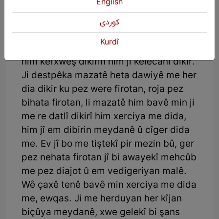
English
Bavê min ji me re digot îroj li ser rûyê te
كوردی
ye kirîn û firotana pez, ka em ê bibînin
Kurdî
hele bi xêr e an bê xêr e. Wê gotinê em
him kêfxweş dikirin him jî kelecanî dikir.
Ji destpêka mazatê heta dawiyê me her
dia dikir ku pez were firotan, roja pez
bihata firotan, li mazatê him bavê min ji
me re datlî dikirî him xerciya me dida,
him jî em dibirin meydanê û cîger dida
me. Ev jî bo me tiştekî pir mezin bû, ger
pez nehata firotan jî bi awayekî mehcûb
me pez diajot û em vedigeriyan malê.
Wê çaxê tenê bavê min xerciya me dida
me, ewqas. Ji me herduyan her kîjan
biçûya meydanê, xwe gelekî bi şans