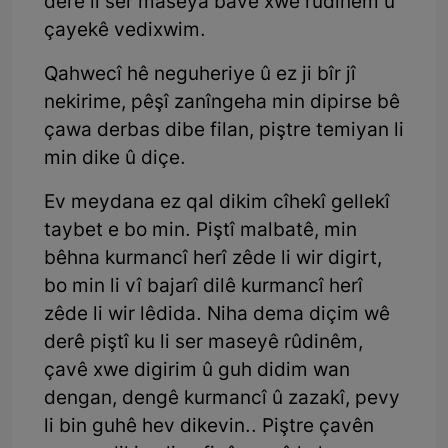
derê li ser maseya bavê xwe rûdinêm û
çayekê vedixwim.
Qahwecî hê neguheriye û ez ji bîr jî
nekirime, pêşî zanîngeha min dipirse bê
çawa derbas dibe filan, piştre temiyan li
min dike û diçe.
Ev meydana ez qal dikim cîhekî gellekî
taybet e bo min. Piştî malbatê, min
bêhna kurmancî herî zêde li wir digirt,
bo min li vî bajarî dilê kurmancî herî
zêde li wir lêdida. Niha dema diçim wê
derê piştî ku li ser maseyê rûdinêm,
çavê xwe digirim û guh didim wan
dengan, dengê kurmancî û zazakî, pevy
li bin guhê hev dikevin.. Piştre çavên