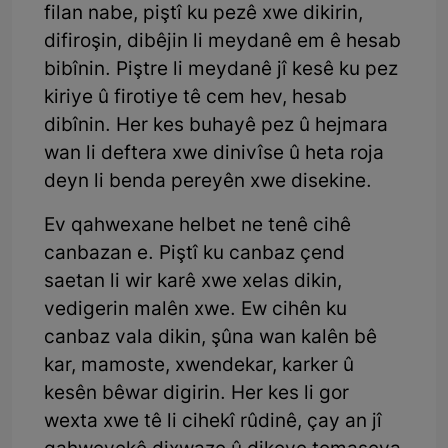
filan nabe, piştî ku pezê xwe dikirin,
difiroşin, dibêjin li meydanê em ê hesab
bibînin. Piştre li meydanê jî kesê ku pez
kiriye û firotiye tê cem hev, hesab
dibînin. Her kes buhayê pez û hejmara
wan li deftera xwe dinivîse û heta roja
deyn li benda pereyên xwe disekine.
Ev qahwexane helbet ne tenê cihê
canbazan e. Piştî ku canbaz çend
saetan li wir karê xwe xelas dikin,
vedigerin malên xwe. Ew cihên ku
canbaz vala dikin, şûna wan kalên bê
kar, mamoste, xwendekar, karker û
kesên bêwar digirin. Her kes li gor
wexta xwe tê li cihekî rûdinê, çay an jî