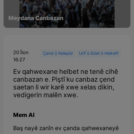
Meydana Canbazan
20 Îlon
Çand û Kelepûr
Urif û Edet û Helkeft
16:27
Ev qahwexane helbet ne tenê cihê
canbazan e. Piştî ku canbaz çend
saetan li wir karê xwe xelas dikin,
vedigerin malên xwe.
Mem Al
Baş nayê zanîn ev çanda qahwexaneyê