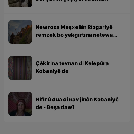
Newroza Meşxelên Rizgariyê
remzek bo yekgirtina netewa
Kurd e
Çêkirina tevnan di Kelepûra
Kobaniyê de
Nifir û dua di nav jinên Kobaniyê
de - Beşa dawî