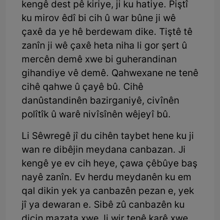
kengê dest pê kiriye, ji ku hatiye. Piştî
ku mirov êdî bi cih û war bûne ji wê
çaxê da ye hê berdewam dike. Tiştê tê
zanîn ji wê çaxê heta niha li gor şert û
mercên demê xwe bi guherandinan
gihandiye vê demê. Qahwexane ne tenê
cihê qahwe û çayê bû. Cihê
danûstandinên bazirganiyê, civînên
polîtîk û warê nivîsînên wêjeyî bû.
Li Sêwregê jî du cihên taybet hene ku ji
wan re dibêjin meydana canbazan. Ji
kengê ye ev cih heye, çawa çêbûye baş
nayê zanîn. Ev herdu meydanên ku em
qal dikin yek ya canbazên pezan e, yek
jî ya dewaran e. Sibê zû canbazên ku
diçin mazata xwe, li wir tenê karê xwe