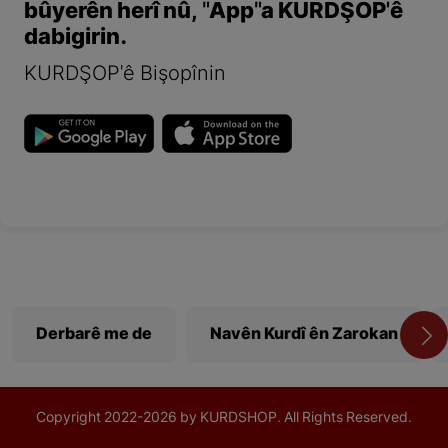
bûyerên herî nû, "App"a KURDŞOP'ê
dabigirin.
KURDŞOP'ê Bişopînin
Derbarê me de
Navên Kurdî ên Zarokan
Copyright
2022-
2026 by KURDSHOP. All Rights Reserved.