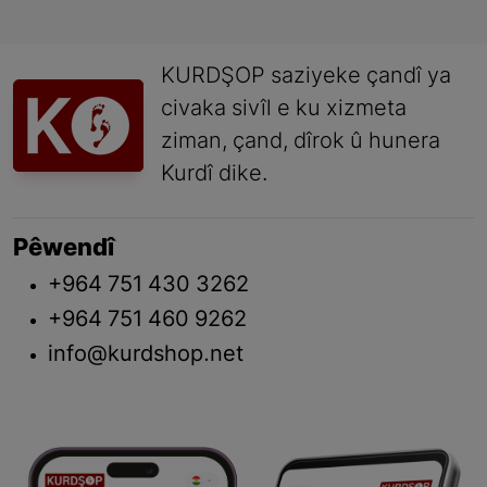
KURDŞOP saziyeke çandî ya
civaka sivîl e ku xizmeta
ziman, çand, dîrok û hunera
Kurdî dike.
Pêwendî
+964 751 430 3262
+964 751 460 9262
info@kurdshop.net