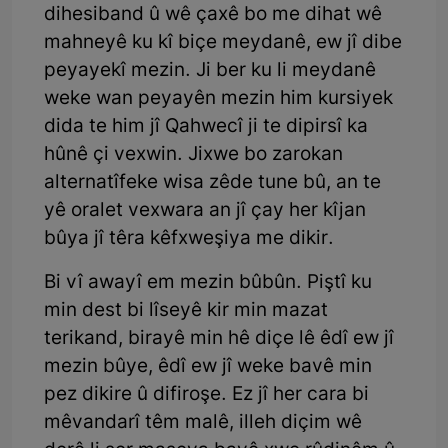
dihesiband û wê çaxê bo me dihat wê
mahneyê ku kî biçe meydanê, ew jî dibe
peyayekî mezin. Ji ber ku li meydanê
weke wan peyayên mezin him kursiyek
dida te him jî Qahwecî ji te dipirsî ka
hûnê çi vexwin. Jixwe bo zarokan
alternatîfeke wisa zêde tune bû, an te
yê oralet vexwara an jî çay her kîjan
bûya jî têra kêfxweşiya me dikir.
Bi vî awayî em mezin bûbûn. Piştî ku
min dest bi lîseyê kir min mazat
terikand, birayê min hê diçe lê êdî ew jî
mezin bûye, êdî ew jî weke bavê min
pez dikire û difiroşe. Ez jî her cara bi
mêvandarî têm malê, illeh diçim wê