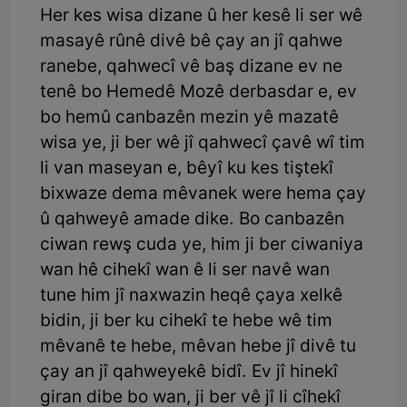
Her kes wisa dizane û her kesê li ser wê
masayê rûnê divê bê çay an jî qahwe
ranebe, qahwecî vê baş dizane ev ne
tenê bo Hemedê Mozê derbasdar e, ev
bo hemû canbazên mezin yê mazatê
wisa ye, ji ber wê jî qahwecî çavê wî tim
li van maseyan e, bêyî ku kes tiştekî
bixwaze dema mêvanek were hema çay
û qahweyê amade dike. Bo canbazên
ciwan rewş cuda ye, him ji ber ciwaniya
wan hê cihekî wan ê li ser navê wan
tune him jî naxwazin heqê çaya xelkê
bidin, ji ber ku cihekî te hebe wê tim
mêvanê te hebe, mêvan hebe jî divê tu
çay an jî qahweyekê bidî. Ev jî hinekî
giran dibe bo wan, ji ber vê jî li cîhekî