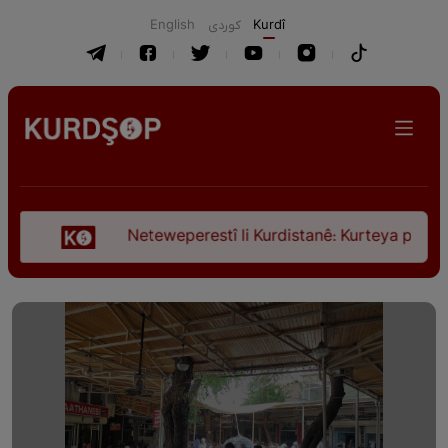
English
كوردی
Kurdî
Neteweperestî li Kurdistanê: Kurteya pêşveçûna dir