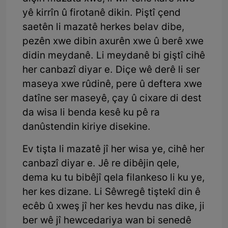
yê kirrîn û firotanê dikin. Piştî çend
saetên li mazatê herkes belav dibe,
pezên xwe dibin axurên xwe û berê xwe
didin meydanê. Li meydanê bi giştî cihê
her canbazî diyar e. Diçe wê derê li ser
maseya xwe rûdinê, pere û deftera xwe
datîne ser maseyê, çay û cixare di dest
da wisa li benda kesê ku pê ra
danûstendin kiriye disekine.
Ev tişta li mazatê jî her wisa ye, cihê her
canbazî diyar e. Jê re dibêjin qele,
dema ku tu bibêjî qela filankeso li ku ye,
her kes dizane. Li Sêwregê tiştekî din ê
ecêb û xweş jî her kes hevdu nas dike, ji
ber wê jî hewcedariya wan bi senedê