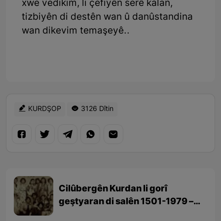
xwe vedikim, li çefiyên serê kalan,
tizbiyên di destên wan û danûstandina
wan dikevim temaşeyê..
KURDŞOP
3126 Dîtin
Cilûbergên Kurdan li gorî
geştyaran di salên 1501-1979 –
beşa 3yem (dawî)