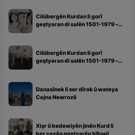
Cilûbergên Kurdan li gorî
geştyaran di salên 1501-1979 –
beşa 2yem
Cilûbergên Kurdan li gorî
geştyaran di salên 1501-1979 –
beşa 1em
Danasînek li ser dîrok û wateya
Cejna Newrozê
Xişr û bedewiyên jinên Kurd li
ber çavên geştyarên bîhanî