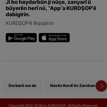
Ji bo haydarbûn ji nûçe, zanyarî û
bûyerên herî nû, "App"a KURDŞOP'ê
dabigirin.
KURDŞOP'ê Bişopînin
Derbarê me de
Navên Kurdî ên Zarokan
Copyright
2022-
2026 by KURDSHOP. All Rights Reserved.