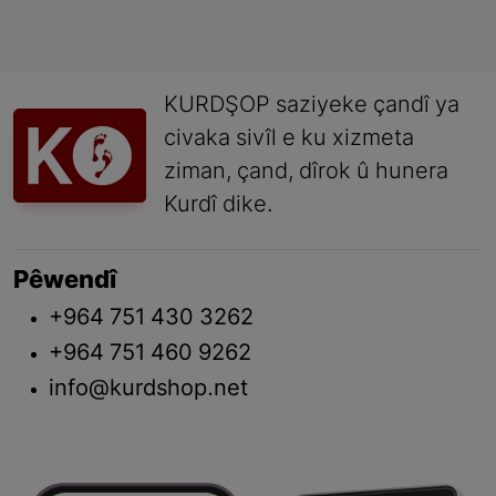
KURDŞOP saziyeke çandî ya
civaka sivîl e ku xizmeta
ziman, çand, dîrok û hunera
Kurdî dike.
Pêwendî
+964 751 430 3262
+964 751 460 9262
info@kurdshop.net