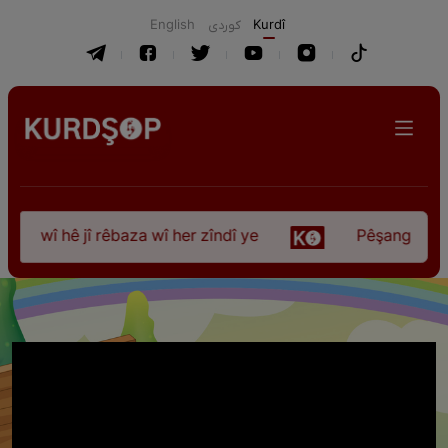
English
كوردی
Kurdî
 wî hê jî rêbaza wî her zîndî ye
Pêşangeha “Jîle