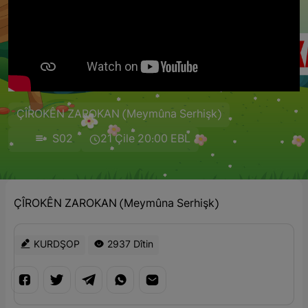
ÇÎROKÊN ZAROKAN (Meymûna Serhişk)
S02
21 Çile 20:00 EBL
ÇÎROKÊN ZAROKAN (Meymûna Serhişk)
KURDŞOP
2937 Dîtin