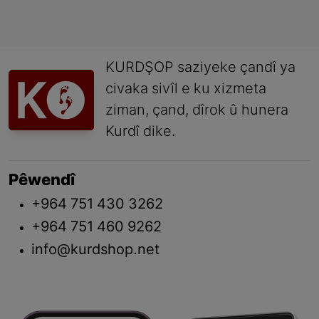
KURDŞOP saziyeke çandî ya
civaka sivîl e ku xizmeta
ziman, çand, dîrok û hunera
Kurdî dike.
Pêwendî
+964 751 430 3262
+964 751 460 9262
info@kurdshop.net