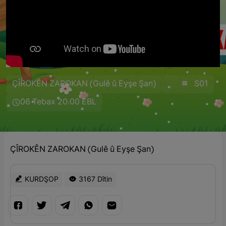
ÇÎROKÊN ZAROKAN (Gulê û Eyşe Şan)
S01
06 Tebax 20:00 EBL
ÇÎROKÊN ZAROKAN (Gulê û Eyşe Şan)
KURDŞOP
3167 Dîtin