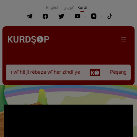
English
كوردی
Kurdî
a wî hê jî rêbaza wî her zîndî ye
Pêşangeha “Jîle