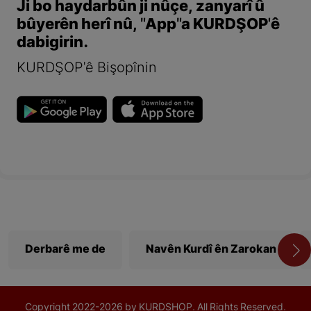
Ji bo haydarbûn ji nûçe, zanyarî û
bûyerên herî nû, "App"a KURDŞOP'ê
dabigirin.
KURDŞOP'ê Bişopînin
Derbarê me de
Navên Kurdî ên Zarokan
Copyright
2022-
2026 by KURDSHOP. All Rights Reserved.