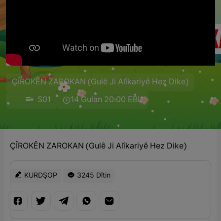
ÇÎROKÊN ZAROKAN (Gulê Ji Alîkariyê Hez Dike)
S01
14 Gulan 20:00 EBL
ÇÎROKÊN ZAROKAN (Gulê Ji Alîkariyê Hez Dike)
KURDŞOP
3245 Dîtin