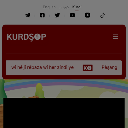
English
كوردی
Kurdî
 wî hê jî rêbaza wî her zîndî ye
Pêşangeha “Jîlem