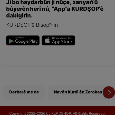
Ji bo haydarbûn ji nûçe, zanyarî û
bûyerên herî nû, "App"a KURDŞOP'ê
dabigirin.
KURDŞOP'ê Bişopînin
Derbarê me de
Navên Kurdî ên Zarokan
Copyright
2022-
2026 by KURDSHOP. All Rights Reserved.