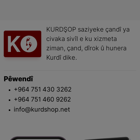
KURDŞOP saziyeke çandî ya
civaka sivîl e ku xizmeta
ziman, çand, dîrok û hunera
Kurdî dike.
Pêwendî
+964 751 430 3262
+964 751 460 9262
info@kurdshop.net