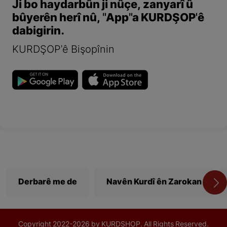
Ji bo haydarbûn ji nûçe, zanyarî û
bûyerên herî nû, "App"a KURDŞOP'ê
dabigirin.
KURDŞOP'ê Bişopînin
Derbarê me de
Navên Kurdî ên Zarokan
Copyright
2022-
2026 by KURDSHOP. All Rights Reserved.