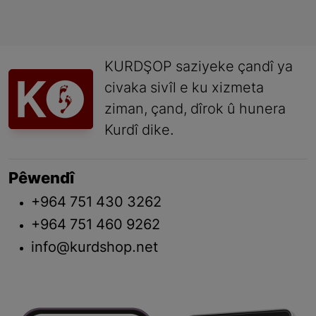
KURDŞOP saziyeke çandî ya
civaka sivîl e ku xizmeta
ziman, çand, dîrok û hunera
Kurdî dike.
Pêwendî
+964 751 430 3262
+964 751 460 9262
info@kurdshop.net