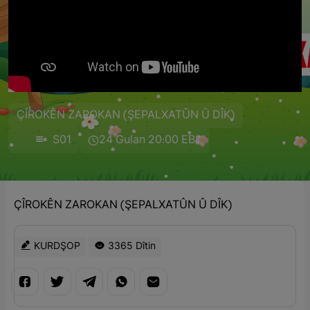
ÇÎROKÊN ZAROKAN (ŞEPALXATÛN Û DÎK)
S01
24 Gulan 20:00 EBL
ÇÎROKÊN ZAROKAN (ŞEPALXATÛN Û DÎK)
KURDŞOP
3365 Dîtin