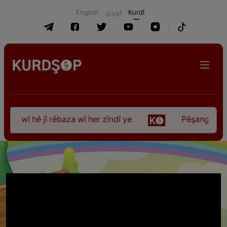
English
كوردی
Kurdî
 wî hê jî rêbaza wî her zîndî ye
Pêşangeha “Jîle