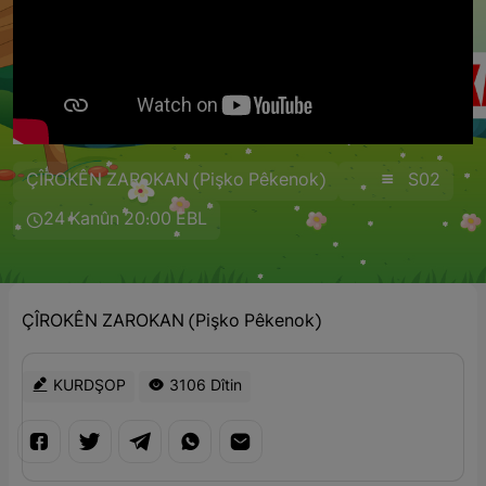
ÇÎROKÊN ZAROKAN (Pişko Pêkenok)
S02
24 Kanûn 20:00 EBL
ÇÎROKÊN ZAROKAN (Pişko Pêkenok)
KURDŞOP
3106 Dîtin