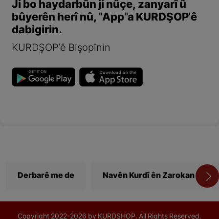
Ji bo haydarbûn ji nûçe, zanyarî û
bûyerên herî nû, "App"a KURDŞOP'ê
dabigirin.
KURDŞOP'ê Bişopînin
Derbarê me de
Navên Kurdî ên Zarokan
Copyright
2022-
2026 by KURDSHOP. All Rights Reserved.