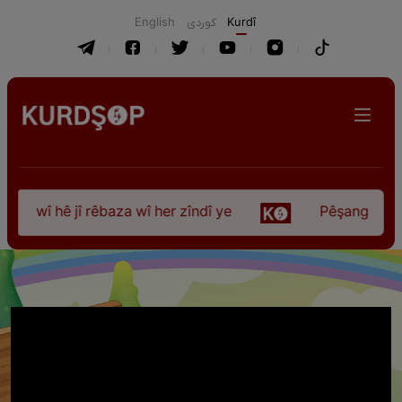
English
كوردی
Kurdî
 wî hê jî rêbaza wî her zîndî ye
Pêşangeha “Jîlem