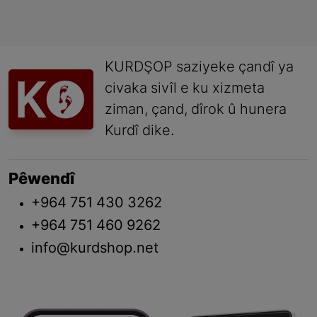
KURDŞOP saziyeke çandî ya
civaka sivîl e ku xizmeta
ziman, çand, dîrok û hunera
Kurdî dike.
Pêwendî
+964 751 430 3262
+964 751 460 9262
info@kurdshop.net