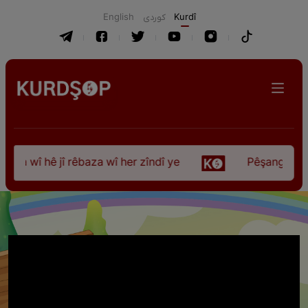
English
كوردی
Kurdî
a wî hê jî rêbaza wî her zîndî ye
Pêşangeha “Jîle