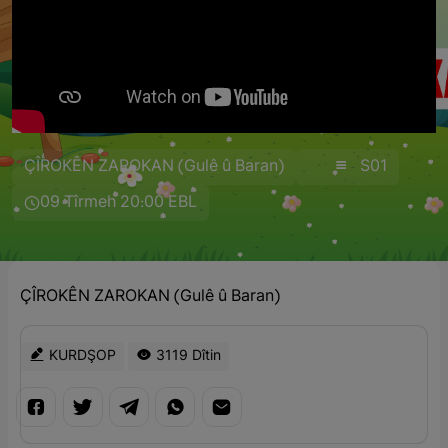
ÇÎROKÊN ZAROKAN (Gulê û Baran)
S01
09 Tîrmeh 20:00 EBL
ÇÎROKÊN ZAROKAN (Gulê û Baran)
KURDŞOP
3119 Dîtin