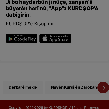
Ji bo haydarbûn ji nûçe, zanyarî û
bûyerên herî nû, "App"a KURDŞOP'ê
dabigirin.
KURDŞOP'ê Bişopînin
Derbarê me de
Navên Kurdî ên Zarokan
Copyright
2022-
2026 by KURDSHOP. All Rights Reserved.