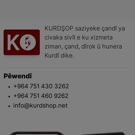
KURDŞOP saziyeke çandî ya
civaka sivîl e ku xizmeta
ziman, çand, dîrok û hunera
Kurdî dike.
Pêwendî
+964 751 430 3262
+964 751 460 9262
info@kurdshop.net