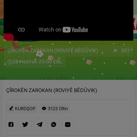
ÇÎROKÊN ZAROKAN (ROVIYÊ BÊDÛVIK)
S01
28 Hezîran 20:00 EBL
ÇÎROKÊN ZAROKAN (ROVIYÊ BÊDÛVIK)
KURDŞOP
3123 Dîtin