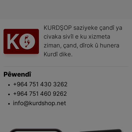
KURDŞOP saziyeke çandî ya
civaka sivîl e ku xizmeta
ziman, çand, dîrok û hunera
Kurdî dike.
Pêwendî
+964 751 430 3262
+964 751 460 9262
info@kurdshop.net