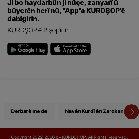
Ji bo haydarbûn ji nûçe, zanyarî û
bûyerên herî nû, "App"a KURDŞOP'ê
dabigirin.
KURDŞOP'ê Bişopînin
Derbarê me de
Navên Kurdî ên Zarokan
Copyright
2022-
2026 by KURDSHOP. All Rights Reserved.