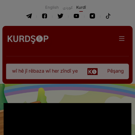
English
كوردی
Kurdî
 wî hê jî rêbaza wî her zîndî ye
Pêşangeha “Jîlem