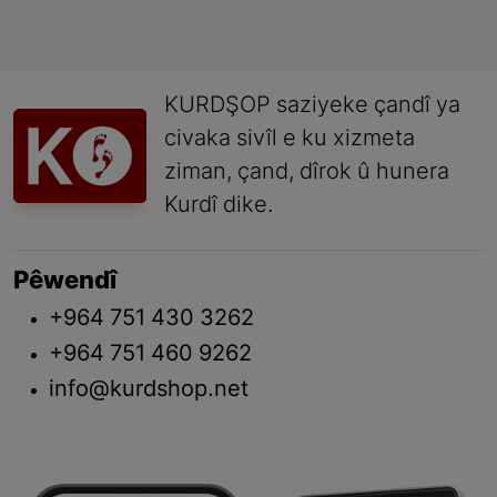
KURDŞOP saziyeke çandî ya
civaka sivîl e ku xizmeta
ziman, çand, dîrok û hunera
Kurdî dike.
Pêwendî
+964 751 430 3262
+964 751 460 9262
info@kurdshop.net