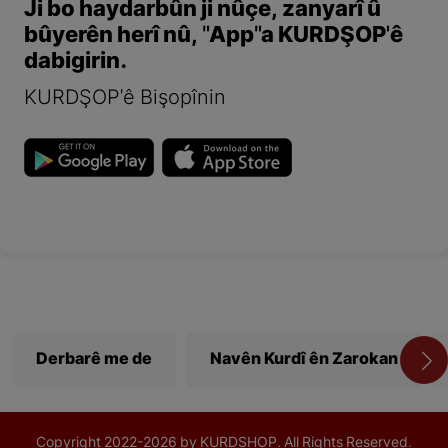
Ji bo haydarbûn ji nûçe, zanyarî û
bûyerên herî nû, "App"a KURDŞOP'ê
dabigirin.
KURDŞOP'ê Bişopînin
Derbarê me de
Navên Kurdî ên Zarokan
Copyright
2022-
2026 by KURDSHOP. All Rights Reserved.