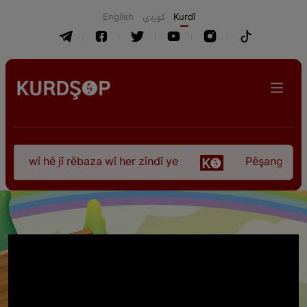
English
كوردی
Kurdî
 wî hê jî rêbaza wî her zîndî ye
Pêşangeha “Jîle