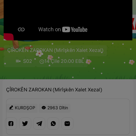
ÇÎROKÊN ZAROKAN (Mirîşkên Xalet Xezal)
S02
14 Çile 20:00 EBL
ÇÎROKÊN ZAROKAN (Mirîşkên Xalet Xezal)
KURDŞOP
2963 Dîtin