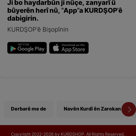
Ji bo haydarbûn ji nûçe, zanyarî û
bûyerên herî nû, "App"a KURDŞOP'ê
dabigirin.
KURDŞOP'ê Bişopînin
Derbarê me de
Navên Kurdî ên Zarokan
Copyright
2022-
2026 by KURDSHOP. All Rights Reserved.