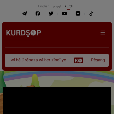
English
كوردی
Kurdî
 wî hê jî rêbaza wî her zîndî ye
Pêşangeha “Jîle