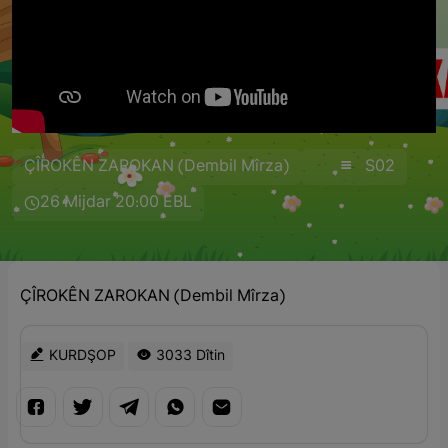
ÇÎROKÊN ZAROKAN (Dembil Mîrza)
S02
26 Mijdar 20:00 EBL
ÇÎROKÊN ZAROKAN (Dembil Mîrza)
KURDŞOP
3033 Dîtin