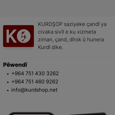
KURDŞOP saziyeke çandî ya
civaka sivîl e ku xizmeta
ziman, çand, dîrok û hunera
Kurdî dike.
Pêwendî
+964 751 430 3262
+964 751 460 9262
info@kurdshop.net