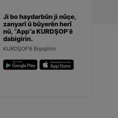
Ji bo haydarbûn ji nûçe,
zanyarî û bûyerên herî
nû, "App"a KURDŞOP'ê
dabigirin.
KURDŞOP'ê Bişopînin