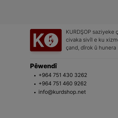
KURDŞOP saziyeke ç
civaka sivîl e ku xiz
çand, dîrok û hunera 
Pêwendî
+964 751 430 3262
+964 751 460 9262
info@kurdshop.net