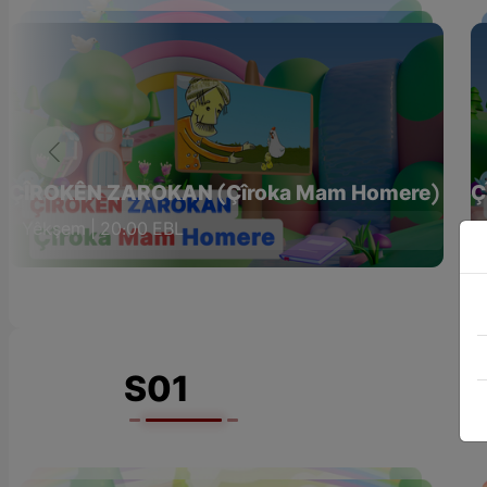
ÇÎROKÊN ZAROKAN (Çîroka Mam Homere)
Ç
Yêkşem | 20:00 EBL
S01