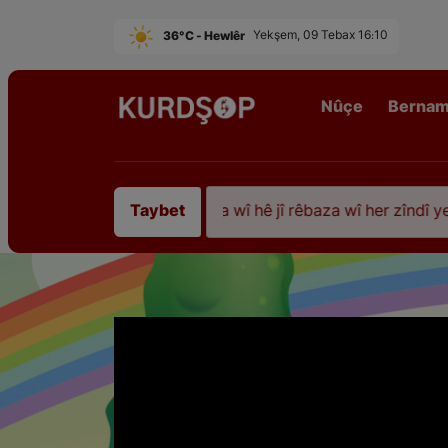
36°C - Hewlêr
Yekşem, 09 Tebax 16:10
Nûçe
Berna
 35 sal ji şehîdbûna wî hê jî rêbaza wî her zîndî ye
Taybet