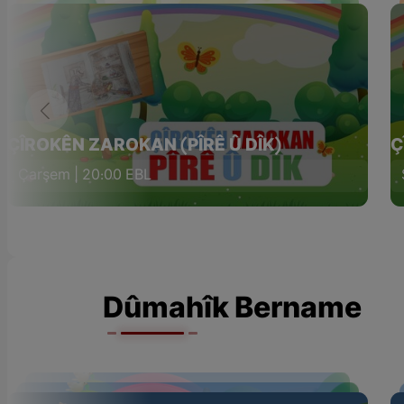
ÇÎROKÊN ZAROKAN (PÎRÊ Û DÎK)
Ç
Çarşem | 20:00 EBL
Dûmahîk Bername