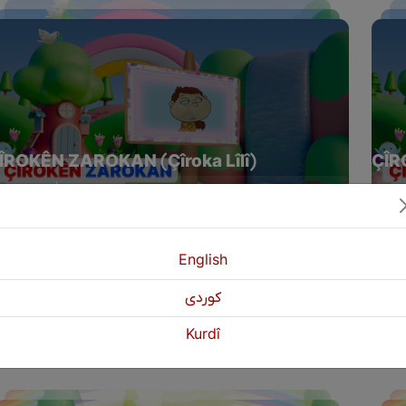
ÎROKÊN ZAROKAN (Çîroka Lîlî)
ÇÎR
Yêkşem | 20:00 EBL
Yêk
English
كوردی
Kurdî