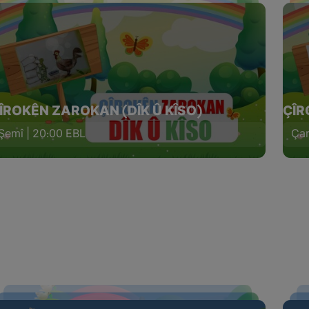
ÎROKÊN ZAROKAN (DÎK Û KÎSO)
ÇÎR
Şemî | 20:00 EBL
Çar