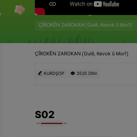
ÇÎROKÊN ZAROKAN (Gulê, Kevok û Morî)
ÇÎROKÊN ZAROKAN (Gulê, Kevok û Morî)
KURDŞOP
3525 Dîtin
S02