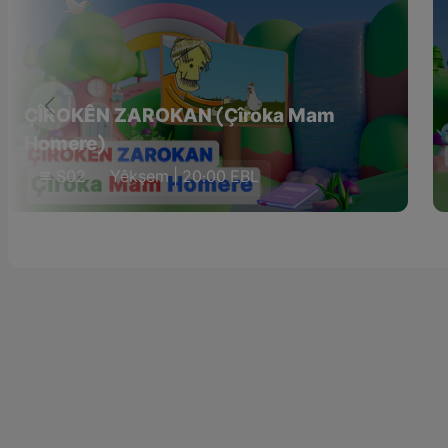
ÇÎROKÊN ZAROKAN (Çîroka Mam
Homere)
S02
Yêkşem | 20:00 EBL