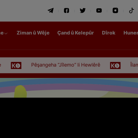
me
Ziman û Wêje
Çand û Kelepûr
Dîrok
Hune
Pêşangeha “Jîlemo” li Hewlêrê