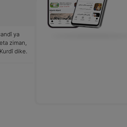
andî ya
meta ziman,
Kurdî dike.