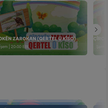
OKÊN ZAROKAN (QERTEL Û KÎSO)
ÇÎROK
şem | 20:00 EBL
Şemî |