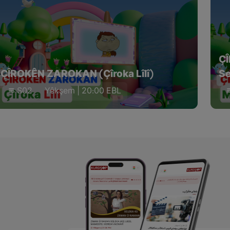
Ç
ÇÎROKÊN ZAROKAN (Çîroka Lîlî)
Se
S02
Yêkşem | 20:00 EBL