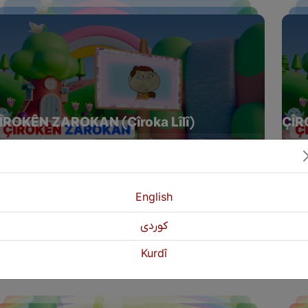
ÎROKÊN ZAROKAN (Çîroka Lîlî)
ÇÎR
Yêkşem | 20:00 EBL
Yêk
English
كوردی
Kurdî