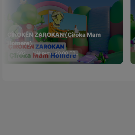
ÇÎROKÊN ZAROKAN (Çîroka Mam
Homere)
S02
Yêkşem | 20:00 EBL