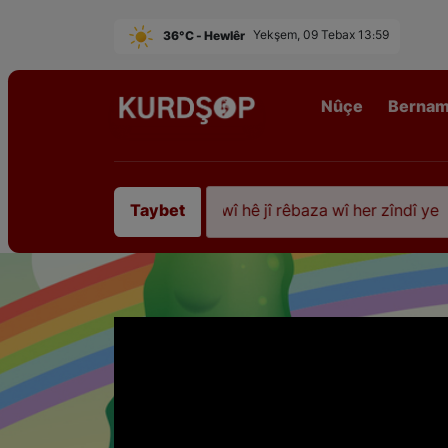
36°C - Hewlêr
Yekşem, 09 Tebax 13:59
Nûçe
Berna
35 sal ji şehîdbûna wî hê jî rêbaza wî her zîndî ye
Taybet