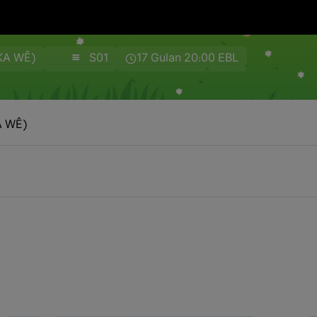
KA WÊ)
S01
17 Gulan 20:00 EBL
A WÊ)