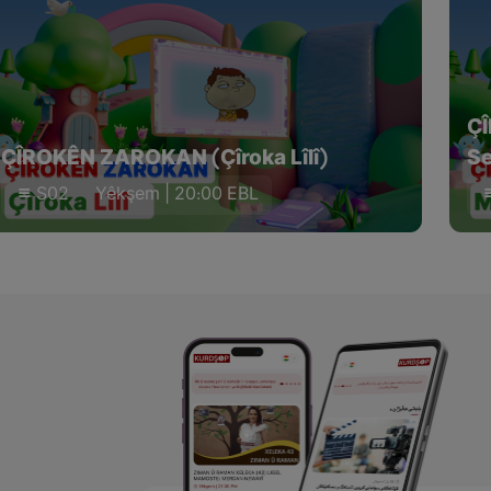
Ç
ÇÎROKÊN ZAROKAN (Çîroka Lîlî)
Se
S02
Yêkşem | 20:00 EBL