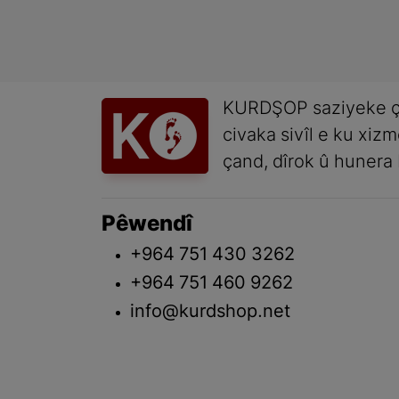
KURDŞOP saziyeke ç
civaka sivîl e ku xiz
çand, dîrok û hunera 
Pêwendî
+964 751 430 3262
+964 751 460 9262
info@kurdshop.net