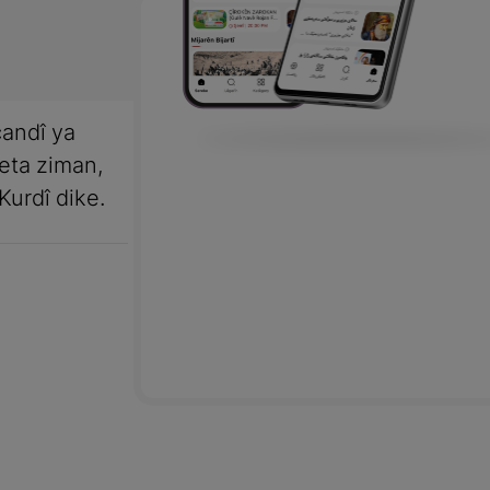
andî ya
meta ziman,
Kurdî dike.