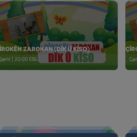
ÎROKÊN ZAROKAN (DÎK Û KÎSO)
ÇÎR
Şemî | 20:00 EBL
Çar