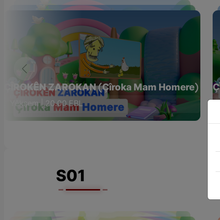
ÇÎROKÊN ZAROKAN (Çîroka Mam Homere)
Ç
Yêkşem | 20:00 EBL
S01