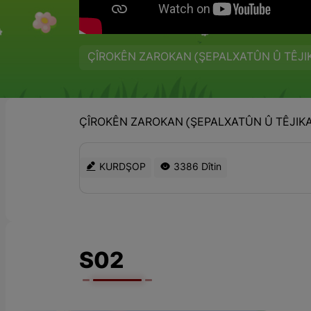
ÇÎROKÊN ZAROKAN (ŞEPALXATÛN Û TÊJI
ÇÎROKÊN ZAROKAN (ŞEPALXATÛN Û TÊJIK
KURDŞOP
3386 Dîtin
S02