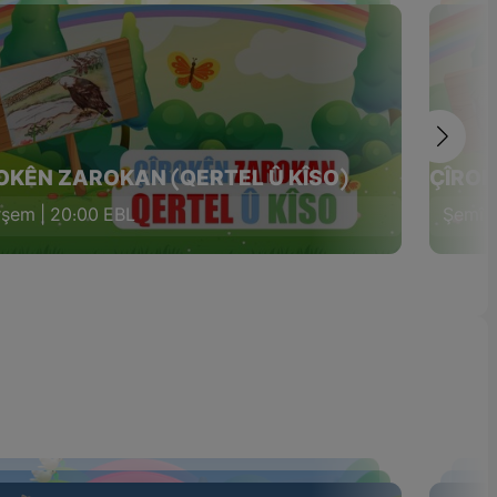
OKÊN ZAROKAN (QERTEL Û KÎSO)
ÇÎROK
şem | 20:00 EBL
Şemî |