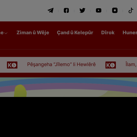
me
Ziman û Wêje
Çand û Kelepûr
Dîrok
Hune
Pêşangeha “Jîlemo” li Hewlêrê