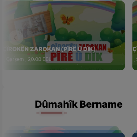
ÇÎROKÊN ZAROKAN (PÎRÊ Û DÎK)
Ç
Çarşem | 20:00 EBL
Dûmahîk Bername