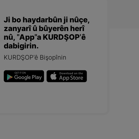
Ji bo haydarbûn ji nûçe,
zanyarî û bûyerên herî
nû, "App"a KURDŞOP'ê
dabigirin.
KURDŞOP'ê Bişopînin