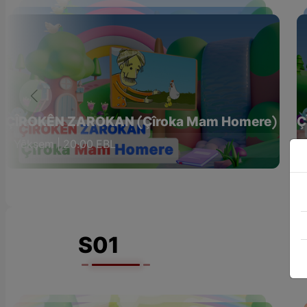
ÇÎROKÊN ZAROKAN (Çîroka Mam Homere)
Ç
Yêkşem | 20:00 EBL
S01