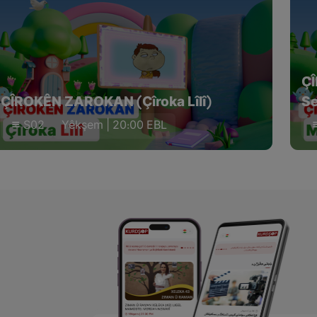
Ç
ÇÎROKÊN ZAROKAN (Çîroka Lîlî)
Se
S02
Yêkşem | 20:00 EBL