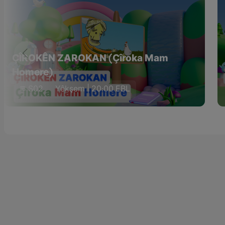
ÇÎROKÊN ZAROKAN (Çîroka Mam
Homere)
S02
Yêkşem | 20:00 EBL