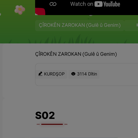
ÇÎROKÊN ZAROKAN (Gulê û Genim)
ÇÎROKÊN ZAROKAN (Gulê û Genim)
KURDŞOP
3114 Dîtin
S02