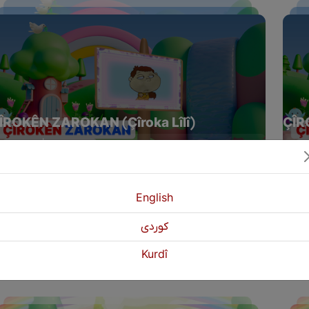
ÎROKÊN ZAROKAN (Çîroka Lîlî)
ÇÎR
Yêkşem | 20:00 EBL
Yêk
English
كوردی
Kurdî