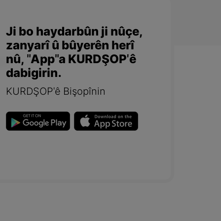
Ji bo haydarbûn ji nûçe,
zanyarî û bûyerên herî
nû, "App"a KURDŞOP'ê
dabigirin.
KURDŞOP'ê Bişopînin