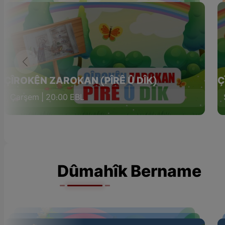
ÇÎROKÊN ZAROKAN (PÎRÊ Û DÎK)
Ç
Çarşem | 20:00 EBL
Dûmahîk Bername