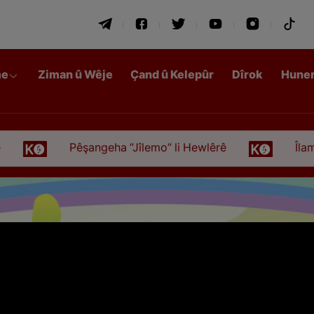
me
Ziman û Wêje
Çand û Kelepûr
Dîrok
Hune
Pêşangeha “Jîlemo” li Hewlêrê