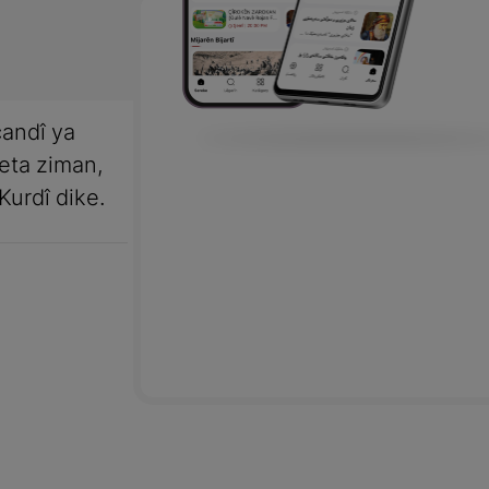
andî ya
meta ziman,
Kurdî dike.