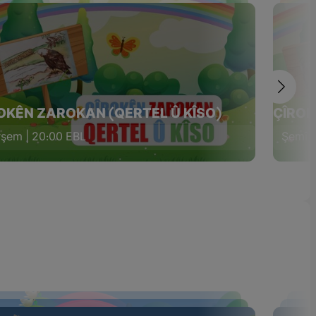
OKÊN ZAROKAN (QERTEL Û KÎSO)
ÇÎROK
şem | 20:00 EBL
Şemî |