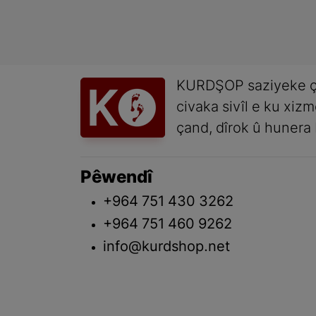
KURDŞOP saziyeke ç
civaka sivîl e ku xiz
çand, dîrok û hunera 
Pêwendî
+964 751 430 3262
+964 751 460 9262
info@kurdshop.net