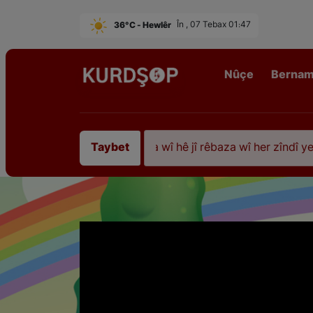
36°C - Hewlêr
În , 07 Tebax 01:47
Nûçe
Berna
 35 sal ji şehîdbûna wî hê jî rêbaza wî her zîndî ye
Taybet