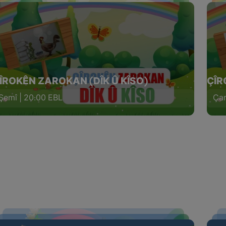
ÎROKÊN ZAROKAN (DÎK Û KÎSO)
ÇÎR
Şemî | 20:00 EBL
Çar