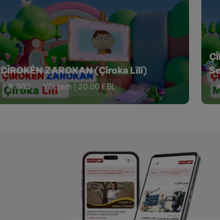
Ç
ÇÎROKÊN ZAROKAN (Çîroka Lîlî)
Se
S02
Yêkşem | 20:00 EBL