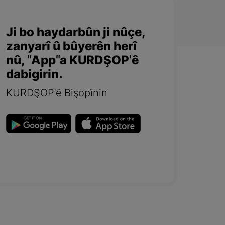
Ji bo haydarbûn ji nûçe,
zanyarî û bûyerên herî
nû, "App"a KURDŞOP'ê
dabigirin.
KURDŞOP'ê Bişopînin