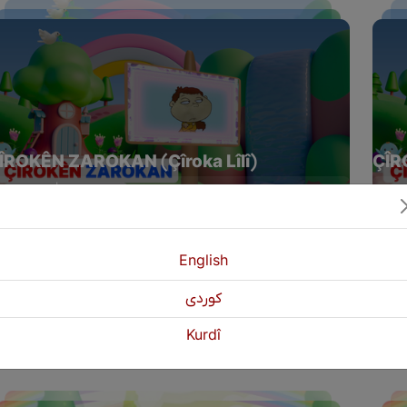
ÎROKÊN ZAROKAN (Çîroka Lîlî)
ÇÎR
Yêkşem | 20:00 EBL
Yêk
English
كوردی
Kurdî