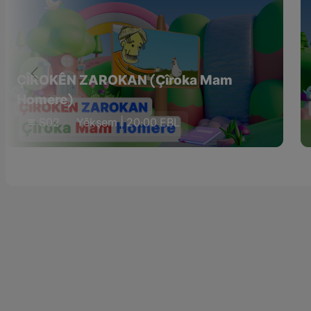
ÇÎROKÊN ZAROKAN (Çîroka Mam
Homere)
S02
Yêkşem | 20:00 EBL