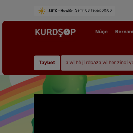
36°C - Hewlêr
Şemî, 08 Tebax 00:00
Nûçe
Berna
tî 35 sal ji şehîdbûna wî hê jî rêbaza wî her zîndî ye
Taybet