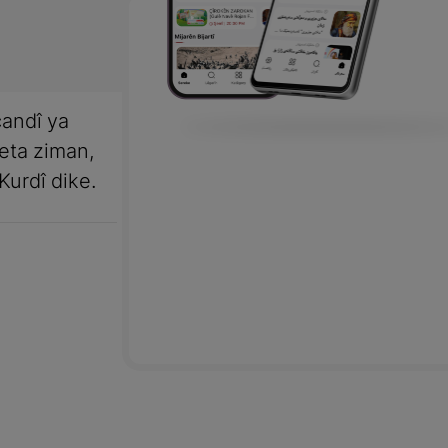
andî ya
meta ziman,
Kurdî dike.