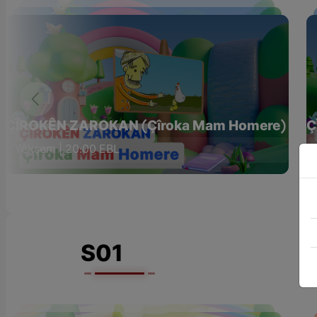
ÇÎROKÊN ZAROKAN (Çîroka Mam Homere)
Ç
Yêkşem | 20:00 EBL
S01