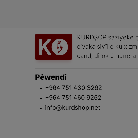
KURDŞOP saziyeke ç
civaka sivîl e ku xiz
çand, dîrok û hunera 
Pêwendî
+964 751 430 3262
+964 751 460 9262
info@kurdshop.net