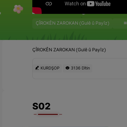
ÇÎROKÊN ZAROKAN (Gulê û Payîz)
ÇÎROKÊN ZAROKAN (Gulê û Payîz)
KURDŞOP
3136 Dîtin
S02