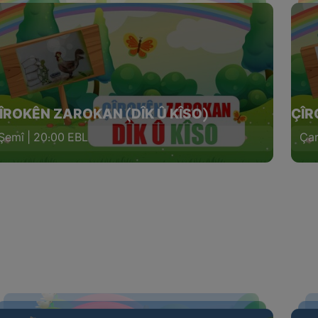
ÎROKÊN ZAROKAN (DÎK Û KÎSO)
ÇÎR
Şemî | 20:00 EBL
Çar