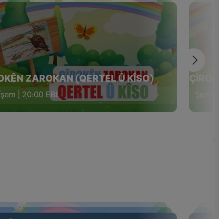
OKÊN ZAROKAN (QERTEL Û KÎSO)
ÇÎROK
şem | 20:00 EBL
Şemî |