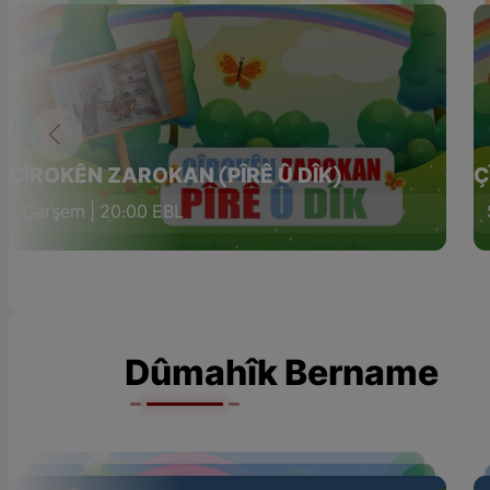
ÇÎROKÊN ZAROKAN (PÎRÊ Û DÎK)
Ç
Çarşem | 20:00 EBL
Dûmahîk Bername