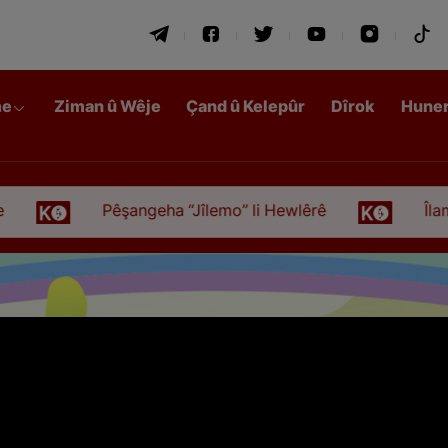
me
Ziman û Wêje
Çand û Kelepûr
Dîrok
Hune
Pêşangeha “Jîlemo” li Hewlêrê