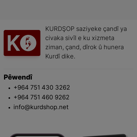
KURDŞOP saziyeke çandî ya
civaka sivîl e ku xizmeta
ziman, çand, dîrok û hunera
Kurdî dike.
Pêwendî
+964 751 430 3262
+964 751 460 9262
info@kurdshop.net