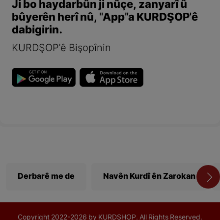
Ji bo haydarbûn ji nûçe, zanyarî û
bûyerên herî nû, "App"a KURDŞOP'ê
dabigirin.
KURDŞOP'ê Bişopînin
Derbarê me de
Navên Kurdî ên Zarokan
Copyright
2022-
2026 by KURDSHOP. All Rights Reserved.