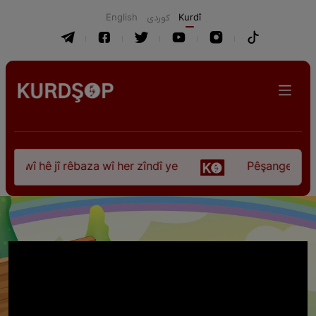
English
كوردی
Kurdî
wî hê jî rêbaza wî her zîndî ye
Pêşangeha “Jîlem