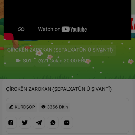
ÇÎROKÊN ZAROKAN (ŞEPALXATÛN Û ŞIVANTÎ)
S01
21 Gulan 20:00 EBL
ÇÎROKÊN ZAROKAN (ŞEPALXATÛN Û ŞIVANTÎ)
KURDŞOP
3366 Dîtin