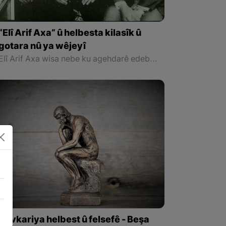
“Elî Arif Axa” û helbesta kilasîk û
gotara nû ya wêjeyî
Elî Arif Axa wisa nebe ku agehdarê edebiyata serdema xwe nebûbe. Çimkî her wekî ew di pêşekiya wê kurtiya ku ji bo komên helbestên xwe nivîsiye, behs dike, ew agehdarê helbestên helbestvanên ciwan ên wekî Herdî, Hêmin û Kamran Mukrî bûye, û xuya ye Goran nifşa pey wî bûye, û heta behsa helbestên dîtingehî jî dike û dibêje ez agehdarê wê yekê me ku ew jî hene, lê tevahiya wan bi helbestvanên law zaniye.
Hevkariya helbest û felsefê - Beşa