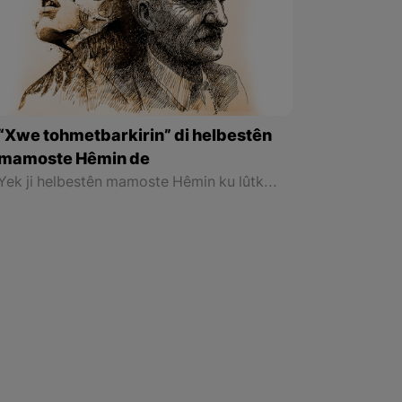
“Xwe tohmetbarkirin” di helbestên
mamoste Hêmin de
Yek ji helbestên mamoste Hêmin ku lûtkeya nerazîbûnê di hember netewa xwe de ye, helbesta “Yadîgara Şîrîn” e. Di serî de ew helbeste bi çend beytan tê destpêkirin ku xwenîre wisa seh dike evîndarê çav û birûyên keçeke Kurd e û mehta wê dike; Lê wisa nîne.