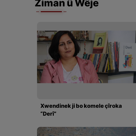
Ziman û Wêje
Xwendinek ji bo komele çîroka
“Derî”