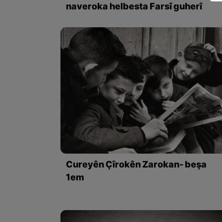
naveroka helbesta Farsî guherî
Cureyên Çîrokên Zarokan- beşa
1em