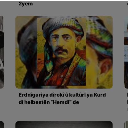
2yem
Erdnîgariya dîrokî û kultûrî ya Kurd
di helbestên “Hemdî” de