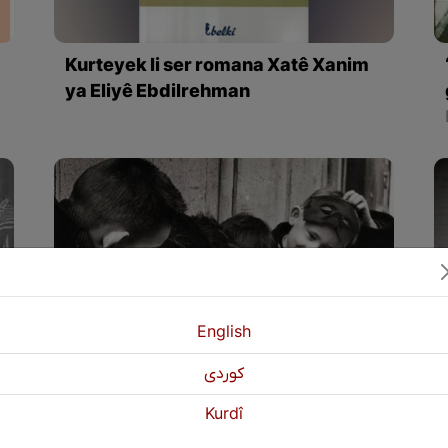
Kurteyek li ser romana Xatê Xanim
ya Eliyê Ebdilrehman
English
كوردی
Kurdî
Cureyên Çîrokên Zarokan- beşa