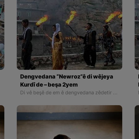
Dengvedana “Newroz”ê di wêjeya
Kurdî de – beşa 2yem
wrozê.
Di vê beşê de em ê dengvedana zêdetir a Newrozê di helbest û deqên Kurdî de rabixine ber çavan. Herwisa pêwîst e em îşare bi wê yekê jî bikin ku tevî wê ku em di vê gotarê de dengvedana “Newroz”ê di edebiyata Kurdî de dibînin, em ê hin nivîskar û helbestvanên xwe binêrin ku mixabin navê hin ji wan hatiye jibîrkirin.