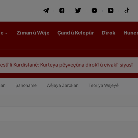
me
Ziman û Wêje
Çand û Kelepûr
Dîrok
Hune
 Kurteya pêşveçûna dirokî û civakî-siyasî
Qasiml
an
Şanoname
Wêjeya Zarokan
Teoriya Wêjeyê