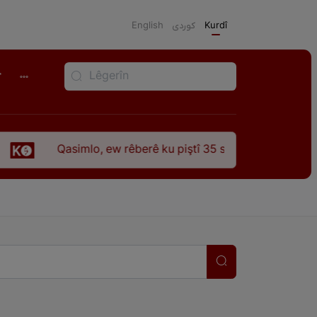
English
كوردی
Kurdî
r
o, ew rêberê ku piştî 35 sal ji şehîdbûna wî hê jî rêbaza wî he