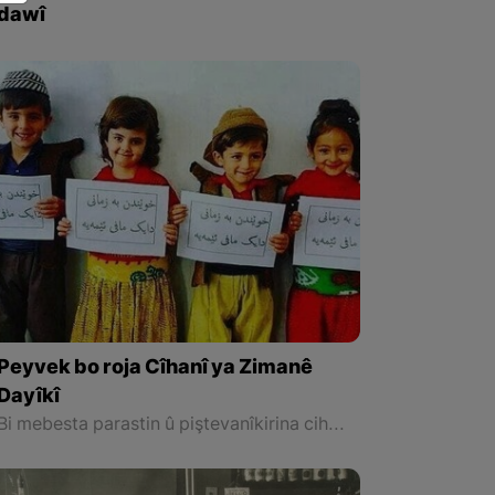
dawî
Peyvek bo roja Cîhanî ya Zimanê
Dayîkî
Bi mebesta parastin û piştevanîkirina cihêrengî ya ziman û handana perwerdehiya çend zimanî, herwisa ji bo hişyarkirina xelkê ji kevneşopiyên zimanî û kultûran li ser bingeha hevtêgihîştin û lêborînî û diyalogê, Saziya UNSCOyê di kombûna 30 a Konferansa Giştî ya xwe de li sala 1999an, 21ê Şibatê wek roja Cîhanî ya Zimanê Dayîkî diyarî kir. Ev nivîsa jêrîn bi hilkefta vê rojê hatiye nivîsîn.