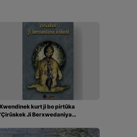
Xwendinek kurt ji bo pirtûka
''Çirûskek Ji Berxwedaniya
Kobaniyê''