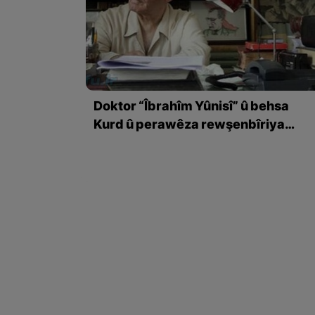
Doktor “Îbrahîm Yûnisî” û behsa
Kurd û perawêza rewşenbîriya
Farsî