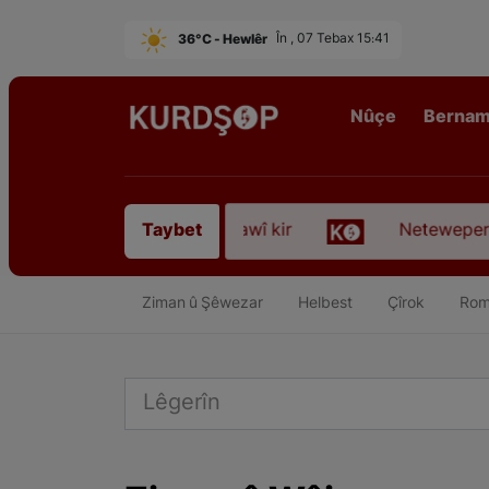
36°C - Hewlêr
În , 07 Tebax 15:41
Nûçe
Berna
yanî” koça dawî kir
Neteweperestî li Kurdistanê:
Taybet
Ziman û Şêwezar
Helbest
Çîrok
Rom