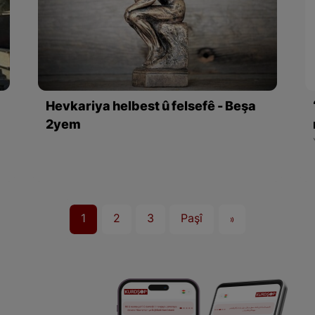
Hevkariya helbest û felsefê - Beşa
2yem
1
2
3
Paşî
»