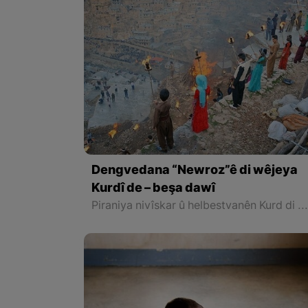
Dengvedana “Newroz”ê di wêjeya
Kurdî de – beşa dawî
Piraniya nivîskar û helbestvanên Kurd di helbest û deqên xwe de behsa Newrozê kirine ku ji ber nebûna derfetê em ê tenê îşareyê bi çend mînak ji helbestên wan bikin. Di dawiyê de ez dixwazim bibêjim ku helbestvanên wek “Muxlîs, Ewnî, Hejar, Zarî, Elî Heseniyanî, Jîla Huseynî, Mihemed Salih Dîlan, Esîrî, Nasir Axabira, Celal Melekşa, Şêrko Bêkes û Ebdulah Paşêw” û hwd, di çend helbestên xwe de behsa Newrozê kirine û bal kişandine ser Kurdistanîbûna Ne