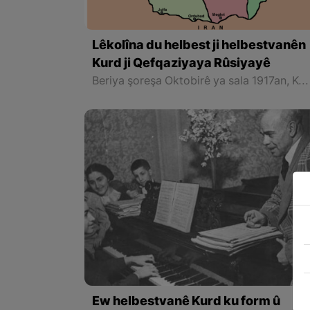
Lêkolîna du helbest ji helbestvanên
Kurd ji Qefqaziyaya Rûsiyayê
Beriya şoreşa Oktobirê ya sala 1917an, Kurdên Ermenistanê nexwendewar bûn. Lê gencîneya wan di nav Kurdnas û Rojhilatnasên Rûs û Ewropî de bûye sedema ecêbmayînê û piştî hînkirina xwendin û nivîsandinê di nav wan de, karîn deriyekî nû di edebiyata Kurdî de vebikin.
Ew helbestvanê Kurd ku form û