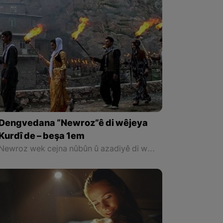
Dengvedana “Newroz”ê di wêjeya
Kurdî de – beşa 1em
Newroz wek cejna nûbûn û azadiyê di wêjeya Kurdî de û li cem helbestvan û nivîskarên Kurd, hertim girîngiya xwe hebûye. Helbestvan û nivîskarên Kurd di helbest û nivîsên xwe de Newroz wek bedewiyek, dergeheke azadiyê û sembola rizgariya netewî bi kar anîne. Ev mijare jî vedigere bo girêdana înkarkirî ya Kurd û Kurdistanê bi Newrozê re.