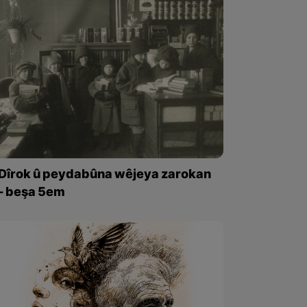
Dîrok û peydabûna wêjeya zarokan
- beşa 5em