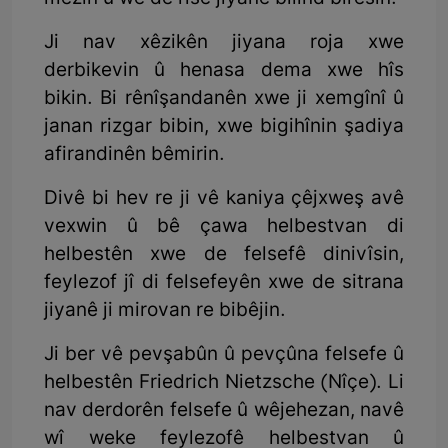
Ji nav xêzikên jiyana roja xwe
derbikevin û henasa dema xwe hîs
bikin. Bi rênîşandanên xwe ji xemgînî û
janan rizgar bibin, xwe bigihînin şadiya
afirandinên bêmirin.
Divê bi hev re ji vê kaniya çêjxweş avê
vexwin û bê çawa helbestvan di
helbestên xwe de felsefê dinivîsin,
feylezof jî di felsefeyên xwe de sitrana
jiyanê ji mirovan re bibêjin.
Ji ber vê pevşabûn û pevçûna felsefe û
helbestên Friedrich Nietzsche (Nîçe). Li
nav derdorên felsefe û wêjehezan, navê
wî weke feylezofê helbestvan û