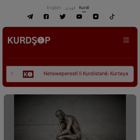
English
كوردی
Kurdî
Neteweperestî li Kurdistanê: Kurteya pêşveçûna 