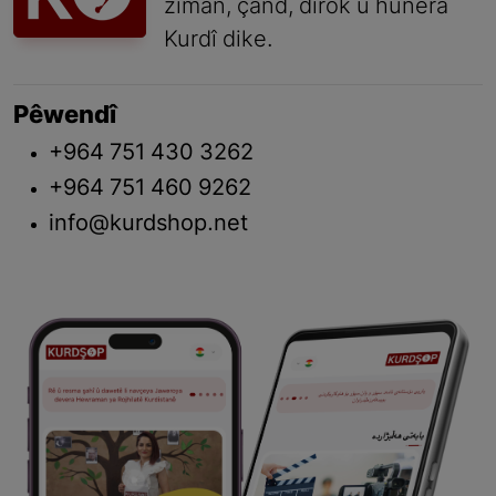
ziman, çand, dîrok û hunera
Kurdî dike.
Pêwendî
+964 751 430 3262
+964 751 460 9262
info@kurdshop.net