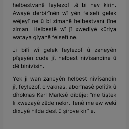
helbestvanê feylezof tê bi nav kirin.
Awayê derbirînên wî yên felsefî gelek
wêjeyî ne û bi zimanê helbestvanî tîne
ziman. Helbestê wî jî xwediyê kûriya
wataya giyanê felsefî ne.
Ji bilî wî gelek feylezof û zaneyên
pîşeyên cuda jî, helbest nivîsandine û
dê binivîsin.
Yek ji wan zaneyên helbest nivîsandin
jî, feylezof, civaknas, aborînasê polîtîk û
dîroknas Karl Marksê dibêje; “me tiştek
li xwezayê zêde nekir. Tenê me ew wekî
dixuyê hilda dest û şirove kir’’ e.