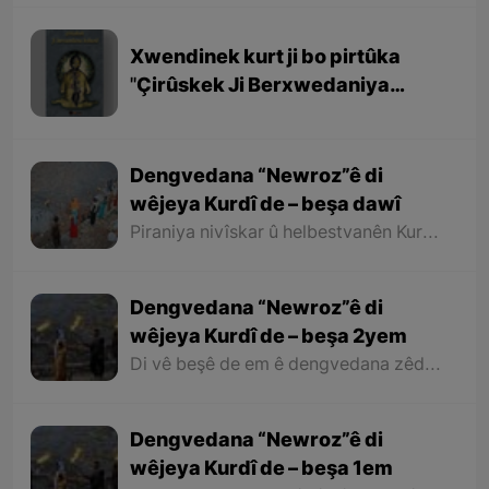
Xwendinek kurt ji bo pirtûka
''Çirûskek Ji Berxwedaniya
Kobaniyê''
Dengvedana “Newroz”ê di
wêjeya Kurdî de – beşa dawî
Piraniya nivîskar û helbestvanên Kurd di helbest û deqên xwe de behsa Newrozê kirine ku ji ber nebûna derfetê em ê tenê îşareyê bi çend mînak ji helbestên wan bikin. Di dawiyê de ez dixwazim bibêjim ku helbestvanên wek “Muxlîs, Ewnî, Hejar, Zarî, Elî Heseniyanî, Jîla Huseynî, Mihemed Salih Dîlan, Esîrî, Nasir Axabira, Celal Melekşa, Şêrko Bêkes û Ebdulah Paşêw” û hwd, di çend helbestên xwe de behsa Newrozê kirine û bal kişandine ser Kurdistanîbûna Newrozê.
Dengvedana “Newroz”ê di
wêjeya Kurdî de – beşa 2yem
Di vê beşê de em ê dengvedana zêdetir a Newrozê di helbest û deqên Kurdî de rabixine ber çavan. Herwisa pêwîst e em îşare bi wê yekê jî bikin ku tevî wê ku em di vê gotarê de dengvedana “Newroz”ê di edebiyata Kurdî de dibînin, em ê hin nivîskar û helbestvanên xwe binêrin ku mixabin navê hin ji wan hatiye jibîrkirin.
Dengvedana “Newroz”ê di
wêjeya Kurdî de – beşa 1em