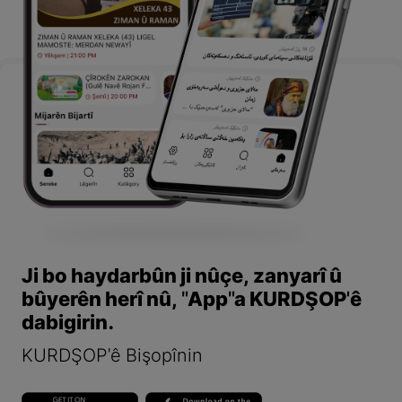
Ji bo haydarbûn ji nûçe, zanyarî û
bûyerên herî nû, "App"a KURDŞOP'ê
dabigirin.
KURDŞOP'ê Bişopînin