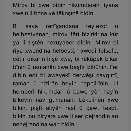
Mirov bi xwe bibin hikumdarên jiyana
xwe û ji bona vê têkoşînê bidin.
Bi saya rênîşandana feylezof û
helbestvanan, mirov fêrî hizirkirina kûr
ya li tiştên nexuyaber dibin. Mirov bi
riya xwendina helbestên xwedî felsefe,
çêtir dikarin hişê xwe, bi rêkûpek bikar
bînin û ramanên xwe baştir bihûnin. Fêr
dibin êdî bi awayekî derwêşî çavgirtî,
raman û hizirên heyîn napejirînin. Li
hemberî hikumdarî û baweriyên hayîn
bikevin nav gumanan. Lêkolînên xwe
bikin, piştî aliyên rast û çewt tesbît
bikin, nû biryara xwe li ser pejrandin an
nepejrandina wan bidin.