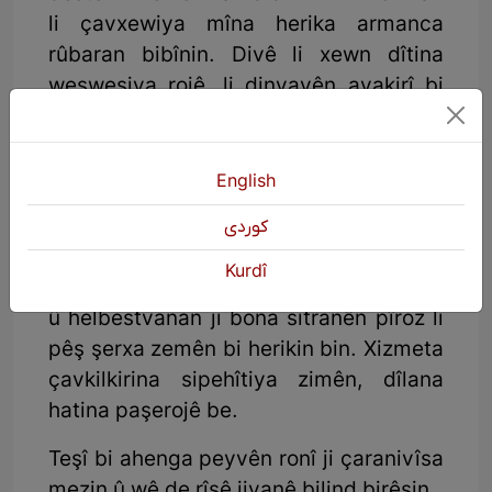
li çavxewiya mîna herika armanca
rûbaran bibînin. Divê li xewn dîtina
weswesiya rojê, li dinyayên avakirî bi
dengên bilind bibînin xewnên xwe.
Sitran bisitrên heta rayên sitranan
derkevin derve. Di tavê de xwe bişon, bi
English
çirûskan meywayê şevê bixwin. Stêran
كوردی
kîtkîtî (hece) bikin...”
Kurdî
Ez jî dibêm, divê hemû xirecira feylezof
û helbestvanan ji bona sitranên pîroz li
pêş şerxa zemên bi herikin bin. Xizmeta
çavkilkirina sipehîtiya zimên, dîlana
hatina paşerojê be.
Teşî bi ahenga peyvên ronî ji çaranivîsa
mezin û wê de rîsê jiyanê bilind birêsin.