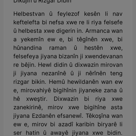
Dikujin û Rizgar Dibin
Helbestvan û feylezof kesên li nav
keftelefta bi nefsa xwe re li riya felsefe
û helbesta xwe digerin in. Armanca wan
a yekemîn ew e, bi têgînên xwe, bi
hûnandina raman û hestên xwe,
felsefeya jiyana bizanîn ji xwendevanan
re bêjin. Hewl didin û dixwazin mirovan
ji jiyana nezanînê û ji nêrînên teng
rizgar bikin. Hemû hewildanên wan ew
e, mirovahiyê bigihînin jiyaneke zana û
hê xweştir. Dixwazin bi riya xwe
zanekirinê, mirov xwe bigihîne asta
jiyana Ezdanên efsanewî. Têkoşîna wan
ew e, mirov bi azadî karibin biryarê li
ser hatin û awayê jiyana xwe bidin.