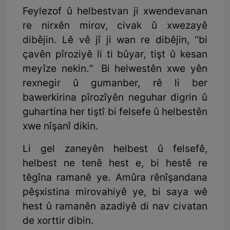
Feylezof û helbestvan ji xwendevanan
re nirxên mirov, civak û xwezayê
dibêjin. Lê vê jî ji wan re dibêjin, ‘‘bi
çavên pîroziyê li ti bûyar, tişt û kesan
meyîze nekin.” Bi helwestên xwe yên
rexnegir û gumanber, rê li ber
bawerkirina pîrozîyên neguhar digrin û
guhartina her tiştî bi felsefe û helbestên
xwe nîşanî dikin.
Li gel zaneyên helbest û felsefê,
helbest ne tenê hest e, bi hestê re
têgîna ramanê ye. Amûra rênîşandana
pêşxistina mirovahiyê ye, bi saya wê
hest û ramanên azadiyê di nav civatan
de xorttir dibin.