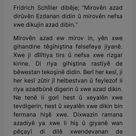
Fridrich Schîller dibêje; “Mirovên azad
dirûvên Ezdanan didin û mirovên nefsa
xwe dikujin azad dibin.”
Mirovên azad ew mirov in, yên xwe
gihandine têgihiştina felsefeya jiyanê.
Xwe ji dîlîtiya tirs û nefsa xwe rizgar
kirine. Di riya gihiştina rastiyê de
bêwestan tekoşinê didin. Berî her kesî, ji
her kesî zûtir jî helbestvan û feylezof li
riya azadbûnê digerin û xwe azad dikin.
Ne tenê li gorî hest û xeyalên xwe
tevdigerin, hest û xeyalên xwe dikin bin
fermana hişê xwe. Dixwazin ramana
azadiyê ya xwe li hiş û giyanê wan
pêçayî di dilê xwendevanan de