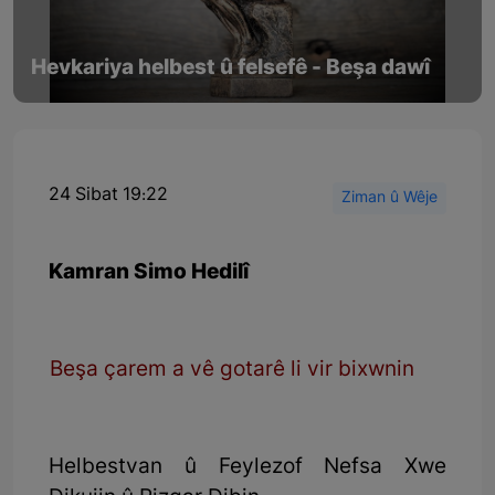
Hevkariya helbest û felsefê - Beşa dawî
24 Sibat 19:22
Ziman û Wêje
Kamran Simo Hedilî
Beşa çarem a vê gotarê li vir bixwnin
Helbestvan û Feylezof Nefsa Xwe