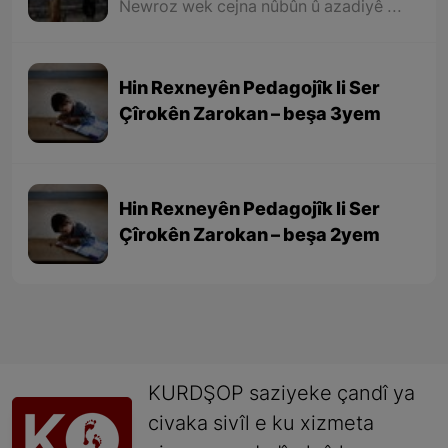
Newroz wek cejna nûbûn û azadiyê di wêjeya Kurdî de û li cem helbestvan û nivîskarên Kurd, hertim girîngiya xwe hebûye. Helbestvan û nivîskarên Kurd di helbest û nivîsên xwe de Newroz wek bedewiyek, dergeheke azadiyê û sembola rizgariya netewî bi kar anîne. Ev mijare jî vedigere bo girêdana înkarkirî ya Kurd û Kurdistanê bi Newrozê re.
Hin Rexneyên Pedagojîk li Ser
Çîrokên Zarokan – beşa 3yem
Hin Rexneyên Pedagojîk li Ser
Çîrokên Zarokan – beşa 2yem
KURDŞOP saziyeke çandî ya
civaka sivîl e ku xizmeta