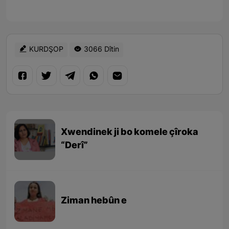
KURDŞOP
3066 Dîtin
Xwendinek ji bo komele çîroka
“Derî”
Ziman hebûn e