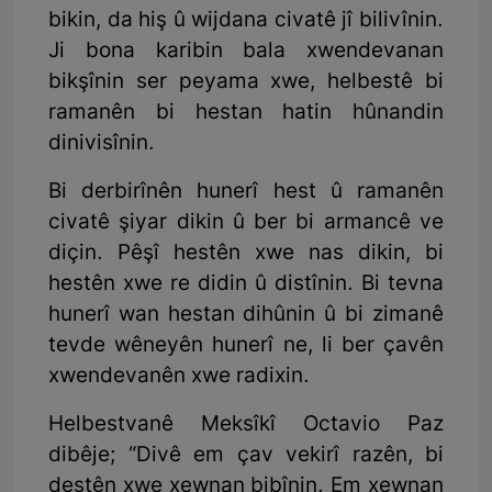
bikin, da hiş û wijdana civatê jî bilivînin.
Ji bona karibin bala xwendevanan
bikşînin ser peyama xwe, helbestê bi
ramanên bi hestan hatin hûnandin
dinivisînin.
Bi derbirînên hunerî hest û ramanên
civatê şiyar dikin û ber bi armancê ve
diçin. Pêşî hestên xwe nas dikin, bi
hestên xwe re didin û distînin. Bi tevna
hunerî wan hestan dihûnin û bi zimanê
tevde wêneyên hunerî ne, li ber çavên
xwendevanên xwe radixin.
Helbestvanê Meksîkî Octavio Paz
dibêje; “Divê em çav vekirî razên, bi
destên xwe xewnan bibînin. Em xewnan