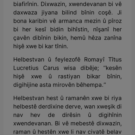
biafirînin. Dixwazin, xwendevanan bi vê
daxwaza jiyana bilind bînin coşê. Ji
bona karibin vê armanca mezin û pîroz
bi her kesî bidin bihîstin, nîşanî her
çavên dibînin bikin, hemû hêza zanîna
hişê xwe bi kar tînin.
Helbestvan û feylezofê Romayî Tîtus
Lucretius Carus wisa dibêje; ‘‘kesên
hişê xwe û rastiyan bikar bînin,
digihijine asta mirovên bêhempa.’’
Helbestvan hest û ramanên xwe bi riya
helbestê derdixine derve, wan xweşik di
nav hev de dirêsin û digihînin
xwendevanan. Bi vê mebestê dixwazin,
raman û hestên xwe li nav civatê belav