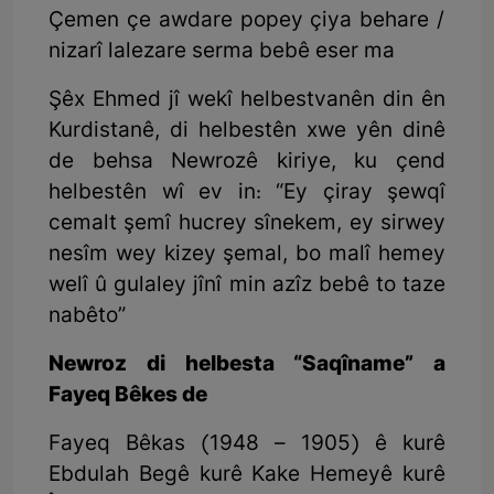
Çemen çe awdare popey çiya behare /
nizarî lalezare serma bebê eser ma
Şêx Ehmed jî wekî helbestvanên din ên
Kurdistanê, di helbestên xwe yên dinê
de behsa Newrozê kiriye, ku çend
helbestên wî ev in: “Ey çiray şewqî
cemalt şemî hucrey sînekem, ey sirwey
nesîm wey kizey şemal, bo malî hemey
welî û gulaley jînî min azîz bebê to taze
nabêto”
Newroz di helbesta “Saqîname” a
Fayeq Bêkes de
Fayeq Bêkas (1948 – 1905) ê kurê
Ebdulah Begê kurê Kake Hemeyê kurê