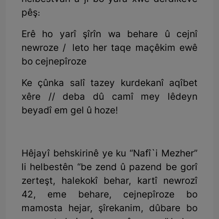
pêş:
Erê ho yarî şîrîn wa behare û cejnî
newroze / leto her taqe maçêkim ewê
bo cejnepîroze
Ke çûnka salî tazey kurdekanî aqîbet
xêre // deba dû camî mey lêdeyn
beyadî em gel û hoze!
Hêjayî behskirinê ye ku “Nafî`i Mezher”
li helbestên “be zend û pazend be gorî
zerteşt, halekokî behar, kartî newrozî
42, eme behare, cejnepîroze bo
mamosta hejar, şîrekanim, dûbare bo