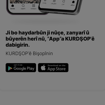
Ji bo haydarbûn ji nûçe, zanyarî û
bûyerên herî nû, "App"a KURDŞOP'ê
dabigirin.
KURDŞOP'ê Bişopînin