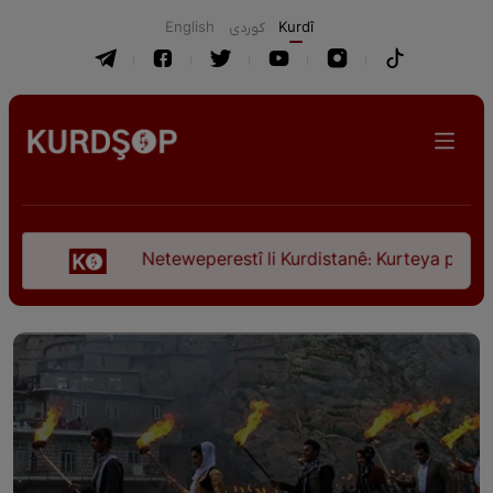
English
كوردی
Kurdî
Neteweperestî li Kurdistanê: Kurteya pêşveçûna dir