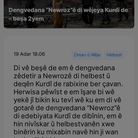
Dengvedana “Newroz”ê di wêjeya Kurdî de
– beşa 2yem
19 Adar 18:06
Ziman û Wêje
Helbest
Di vê beşê de em ê dengvedana
zêdetir a Newrozê di helbest û
deqên Kurdî de rabixine ber çavan.
Herwisa pêwîst e em îşare bi wê
yekê jî bikin ku tevî wê ku em di vê
gotarê de dengvedana “Newroz”ê
di edebiyata Kurdî de dibînin, em ê
hin nivîskar û helbestvanên xwe
binêrin ku mixabin navê hin ji wan