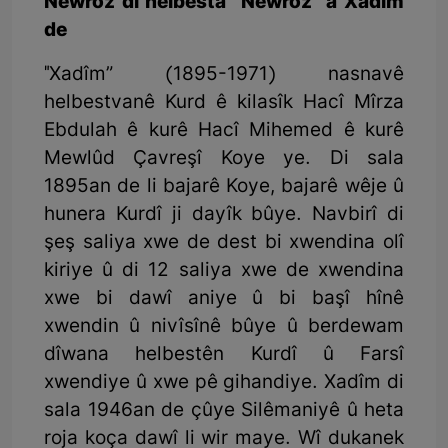
Newroz di helbesta “Newroz” a Xadîm
de
"Xadîm” (1895-1971) nasnavê
helbestvanê Kurd ê kilasîk Hacî Mîrza
Ebdulah ê kurê Hacî Mihemed ê kurê
Mewlûd Çavreşî Koye ye. Di sala
1895an de li bajarê Koye, bajarê wêje û
hunera Kurdî ji dayîk bûye. Navbirî di
şeş saliya xwe de dest bi xwendina olî
kiriye û di 12 saliya xwe de xwendina
xwe bi dawî aniye û bi başî hînê
xwendin û nivîsînê bûye û berdewam
dîwana helbestên Kurdî û Farsî
xwendiye û xwe pê gihandiye. Xadîm di
sala 1946an de çûye Silêmaniyê û heta
roja koça dawî li wir maye. Wî dukanek