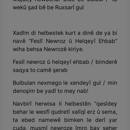
wekû şad bê be Ruxsarî gul
Xadîm di helbestek kurt a dinê de ya bi
navê “Feslî Newroz û Helqeyî Ehbab”
wiha behsa Newrozê kiriye.
Feslî newroz û helqeyî ehbab / bimderê
saqya to camê şerab
Bulbulan nexmego le xendeyî gul / min
denoşim be yadî to mey nab!
Navbirî herwisa li helbestên “qesîdey
behar le wesfî qudretî xalîqî erz û sema,
ta ebed namewê bimken le derî yar
cuda, musmî newroze îmro bay seher