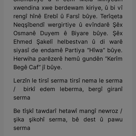
xwendina xwe berdewam kiriye, û bi vî
rengî hînê Erebî û Farsî bûye. Terîqeta
Neqşîbendî wergirtiye û evîndarê Şêx
Osmanê Duyem ê Biyare bûye. Şêx
Ehmed Şakelî helbestvan û di warê
siyasî de endamê Partiya “Hîwa” bûye.
Herwiha parêzerê hemû gundên “Kerîm
Begê Caf” jî bûye.
Lerzîn le tirsî serma tirsî nema le serma
/ birkî edem leberma, bergî giranî
serma
Be tîşkî tawdarî hetawî mangî newroz /
şika şikohî serma, bê dest û pawu
serma