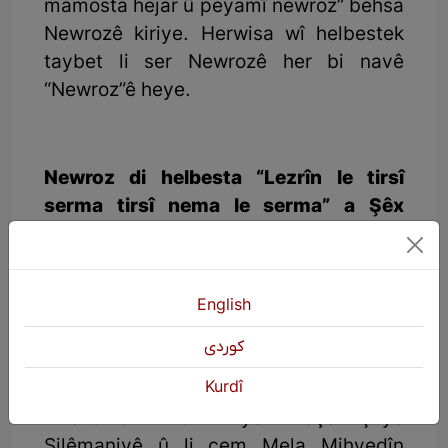
mamosta hejar û peyamî newroz” behsa
Newrozê kiriye. Herwisa wî helbestek
taybet li ser Newrozê her bi navê
“Newroz”ê heye.
Newroz di helbesta “Lezrîn le tirsî
serma tirsî nema le serma” a Şêx
Ehmedê Şakelî de
Şêx Ehmed (1980 – 1905) kurê Şêx
Mihemedê kurê Şêx Seîd e û li gundê
English
Şakel ê ser bi navçeya Germiyanê ji
كوردی
dayîk bûye. Li hucerayê li cem Mela
Kurdî
Ehmedê Kelar û Mela Qadirê Sofî dest bi
xwendina xwe kiriye. Paşê çûye
Silêmaniyê û li cem Mela Mihyedîn