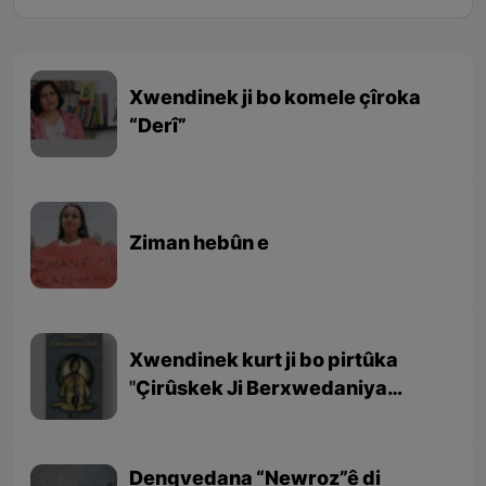
Xwendinek ji bo komele çîroka
“Derî”
Ziman hebûn e
Xwendinek kurt ji bo pirtûka
''Çirûskek Ji Berxwedaniya
Kobaniyê''
Dengvedana “Newroz”ê di