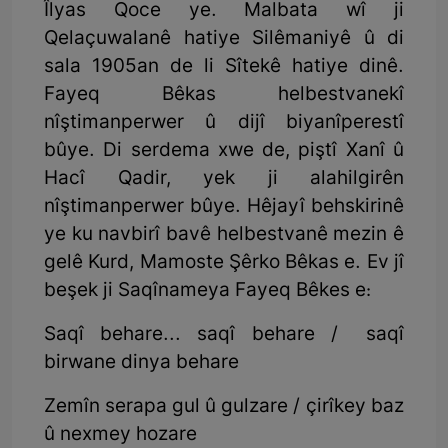
Îlyas Qoce ye. Malbata wî ji
Qelaçuwalanê hatiye Silêmaniyê û di
sala 1905an de li Sîtekê hatiye dinê.
Fayeq Bêkas helbestvanekî
nîştimanperwer û dijî biyanîperestî
bûye. Di serdema xwe de, piştî Xanî û
Hacî Qadir, yek ji alahilgirên
nîştimanperwer bûye. Hêjayî behskirinê
ye ku navbirî bavê helbestvanê mezin ê
gelê Kurd, Mamoste Şêrko Bêkas e. Ev jî
beşek ji Saqînameya Fayeq Bêkes e:
Saqî behare... saqî behare / saqî
birwane dinya behare
Zemîn serapa gul û gulzare / çirîkey baz
û nexmey hozare