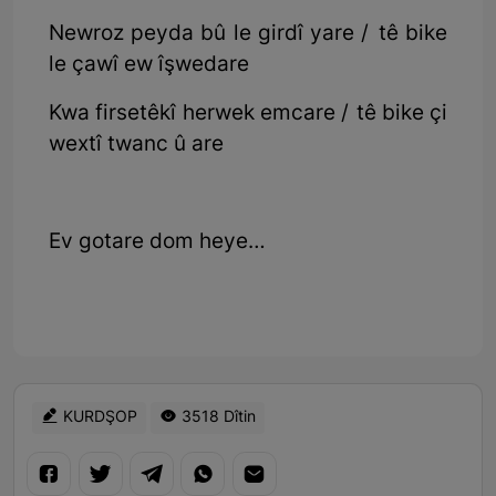
Newroz peyda bû le girdî yare / tê bike
le çawî ew îşwedare
Kwa firsetêkî herwek emcare / tê bike çi
wextî twanc û are
Ev gotare dom heye…
KURDŞOP
3518 Dîtin