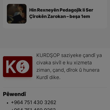
Hin Rexneyên Pedagojîk li Ser
Çîrokên Zarokan – beşa 1em
KURDŞOP saziyeke çandî ya
civaka sivîl e ku xizmeta
ziman, çand, dîrok û hunera
Kurdî dike.
Pêwendî
+964 751 430 3262