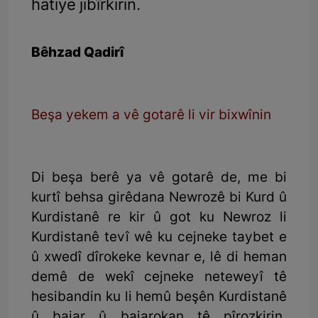
hatiye jibîrkirin.
Bêhzad Qadirî
Beşa yekem a vê gotarê li vir bixwînin
Di beşa berê ya vê gotarê de, me bi
kurtî behsa girêdana Newrozê bi Kurd û
Kurdistanê re kir û got ku Newroz li
Kurdistanê tevî wê ku cejneke taybet e
û xwedî dîrokeke kevnar e, lê di heman
demê de wekî cejneke neteweyî tê
hesibandin ku li hemû beşên Kurdistanê
û bajar û bajarokan tê pîrozkirin.