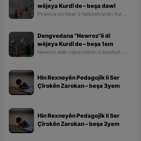
wêjeya Kurdî de – beşa dawî
Piraniya nivîskar û helbestvanên Kurd di helbest û deqên xwe de behsa Newrozê kirine ku ji ber nebûna derfetê em ê tenê îşareyê bi çend mînak ji helbestên wan bikin. Di dawiyê de ez dixwazim bibêjim ku helbestvanên wek “Muxlîs, Ewnî, Hejar, Zarî, Elî Heseniyanî, Jîla Huseynî, Mihemed Salih Dîlan, Esîrî, Nasir Axabira, Celal Melekşa, Şêrko Bêkes û Ebdulah Paşêw” û hwd, di çend helbestên xwe de behsa Newrozê kirine û bal kişandine ser Kurdistanîbûna Newrozê.
Dengvedana “Newroz”ê di
wêjeya Kurdî de – beşa 1em
Newroz wek cejna nûbûn û azadiyê di wêjeya Kurdî de û li cem helbestvan û nivîskarên Kurd, hertim girîngiya xwe hebûye. Helbestvan û nivîskarên Kurd di helbest û nivîsên xwe de Newroz wek bedewiyek, dergeheke azadiyê û sembola rizgariya netewî bi kar anîne. Ev mijare jî vedigere bo girêdana înkarkirî ya Kurd û Kurdistanê bi Newrozê re.
Hin Rexneyên Pedagojîk li Ser
Çîrokên Zarokan – beşa 3yem
Hin Rexneyên Pedagojîk li Ser
Çîrokên Zarokan – beşa 2yem