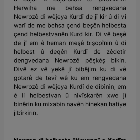
Herwiha me behsa rengvedana
Newrozê di wêjeya Kurdî de jî kir û di vî
warî de me behsa çend beşên helbesta
çend helbestvanên Kurd kir. Di vê beşê
de jî em ê heman meşê bişopînin û di
helbest û deqên Kurdî de zêdetir
dengvedana Newrozê pêşkêş bikin.
Divê ez vê yekê jî bibêjim ku di vê
gotarê de tevî wê ku em rengvedana
Newrozê di wêjeya Kurdî de dibînin, em
ê li helbestvan û nivîskarên xwe jî
binêrin ku mixabin navên hinekan hatiye
jibîrkirin.