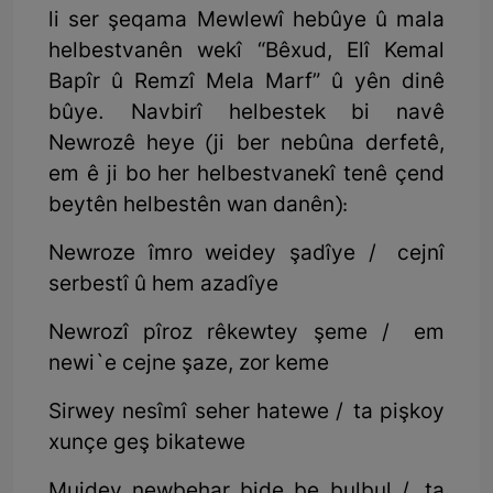
li ser şeqama Mewlewî hebûye û mala
helbestvanên wekî “Bêxud, Elî Kemal
Bapîr û Remzî Mela Marf” û yên dinê
bûye. Navbirî helbestek bi navê
Newrozê heye (ji ber nebûna derfetê,
em ê ji bo her helbestvanekî tenê çend
beytên helbestên wan danên):
Newroze îmro weidey şadîye / cejnî
serbestî û hem azadîye
Newrozî pîroz rêkewtey şeme / em
newi`e cejne şaze, zor keme
Sirwey nesîmî seher hatewe / ta pişkoy
xunçe geş bikatewe
Mujdey newbehar bide be bulbul / ta