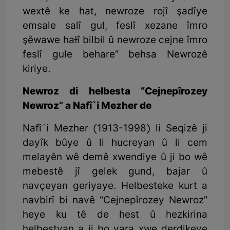
wextê ke hat, newroze rojî şadîye
emsale salî gul, feslî xezane îmro
şêwawe haɫî bilbil û newroze cejne îmro
feslî gule behare” behsa Newrozê
kiriye.
Newroz di helbesta “Cejnepîrozey
Newroz” a Nafî`i Mezher de
Nafî`i Mezher (1913-1998) li Seqizê ji
dayîk bûye û li hucreyan û li cem
melayên wê demê xwendiye û ji bo wê
mebestê jî gelek gund, bajar û
navçeyan geriyaye. Helbesteke kurt a
navbirî bi navê “Cejnepîrozey Newroz”
heye ku tê de hest û hezkirina
helbestvan a ji bo yara xwe derdikeve