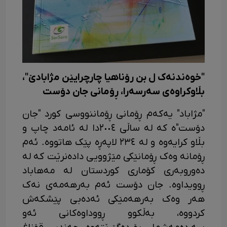
"خوەندنەک ل بن رۆناهیا چارچرایێن مژابادێ"،
بڵاوکراوەی سەرسەرا، ڕۆمانی جان دۆست
"مژاباد" یەکەم ڕۆمانی ڕۆماننووسی کورد "جان
دۆست"ە کە لە ساڵی ٢٠٠٤دا لە ئامەد چاپ و
بڵاو کرایەوە و لە ٢٣٤ لاپەڕە پێک هاتووە. ئەم
ڕۆمانە وەک ڕۆمانێکی مێژوویی دادەنرێت کە لە
دەوروبەری کۆماری کوردستان لە مەهاباد
ڕوویداوە. جان دۆست ئەم بەرهەمەی نەک
هەر وەک بەرهەمێکی ئەدەبی پێشکەش
کردووە، بەڵکوو ڕووداوەکانی ئەو