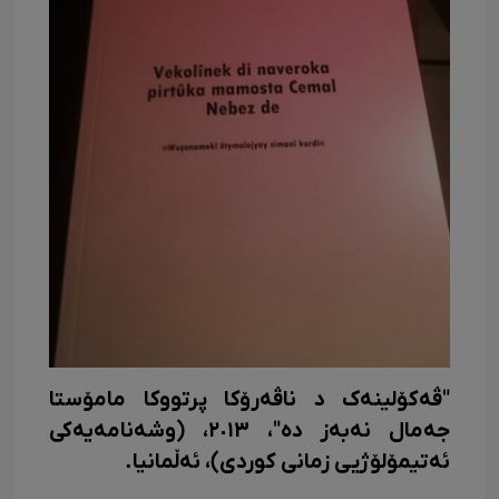
"ڤەکۆلینەک د ناڤەرۆکا پرتووکا مامۆستا
جەمال نەبەز دە"، ٢٠١٣، (وشەنامەیەکی
ئەتیمۆلۆژیی زمانی کوردی)، ئەڵمانیا.