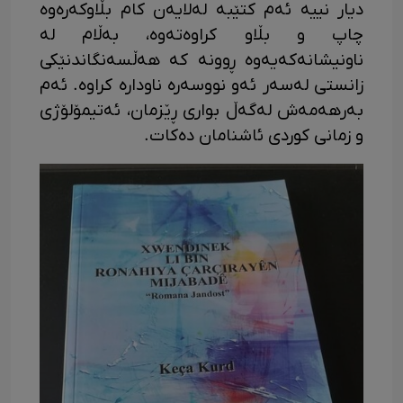
دیار نییە ئەم کتێبە لەلایەن کام بڵاوکەرەوە
چاپ و بڵاو کراوەتەوە، بەڵام لە
ناونیشانەکەیەوە ڕوونە کە هەڵسەنگاندنێکی
زانستی لەسەر ئەو نووسەرە ناودارە کراوە. ئەم
بەرهەمەش لەگەڵ بواری ڕێزمان، ئەتیمۆلۆژی
و زمانی کوردی ئاشنامان دەکات.