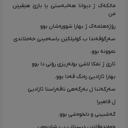
مالکەک ژ دیوانا هەلبەستێ یا بازێ هێڤیێن
من
رۆژەهلمەک ژ بهارا شوورەشان بوو
سەرگۆڤەندا ب کولیلکێن یاسەمینێ خەملاندی
نموونە بوو.
ئارێ ژ تفکا لاشێ بولەزیزی رۆنی دا بوو
بهارا ئازادیێ رەنگ ڤەدا بوو.
سەرکەتنا ل بەرگەهێ ناڤەراستا ئازادیێ
ل قاهیرا
گەشبینی و دلخوەشی بوو.
خوەندەڤانێن دبستانێ پێ شادبوون