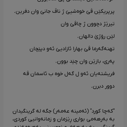
پرپریکێن ڤێ خوەشیێ ژ ناڤ جانێ وان دفرین.
تیرێژ دچوون ژ چاڤێ وان
لێن رۆژێ دالهان.
تهنەگەرما ڤێ بهارا ئازادیێ ئەو دپێچان
پەری، بازێن وان چێد بوون.
فریشتەیان ئەو ل گەل خوە ب ئاسمان ڤە
دوور دبرن.
"کەچا کورد" (ئەمینە عەمەر) جگە لە گرینگیدان
بە بەرهەمی بواری ڕێزمان و زمانەوانیی کوردی،