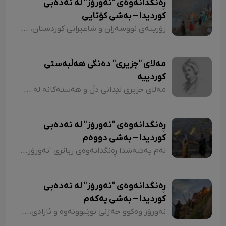
ڕەنگدانەوەی "نەورۆز" لە ئەدەبی
کوردیدا – بەشی کۆتایی
زۆرینەی نووسەران و شاعیرانی کوردستان، لە شیعر و دەقەکانیاندا بە شێوازی جۆراوجۆر باسی نەورۆزیان کردووە کە لەبەر نەبوونی مەجال تەنیا ئاماژەمان بە چەند شاعیر و چەند نموونە شیعر کرد. پێم خۆشە لە کۆتاییشدا ئاماژە بەوە بکەم کە شاعیران "موخلیس، عەونی، هەژار، زاری، عەلی حەسەنیانی، ژیلا حسەینی، محەممەد ساڵح دیلان، ئەسیری، ناسر ئاغابرا، جەلال مەلەکشا، شێرکۆ بێکەس و عەبدوڵڵا پەشێو و..." لە چەندین شیعریاندا باسی "نەورۆز"یان کردووە و لەسەر کوردستانیبوونی نەورۆز جەختیان کردووەتەوە.
مەلای "جزیری" دەنگی هەڵبەستی
کوردییە
مەلای جزیری لێدانی دڵ و هەستەکانە لە شیعری کلاسیکدا. مەلای جزیری ساڵی ١٥٦٥ لە جزیری بۆتان لەدایک بووە. ناوی "ئەحمەد"ە و لە شیعردا نازناوی "نیشانی، مەلێ و مەلا"یە و لە سەدەی ١٧دا ژیاوە. مەلا ئەحمەد جزیری لەسەر دەستی باوکی (شێخ محەممەد) دەستی بە خوێندن کردووە و لە مەدرەسەی "هەکاری و عیمادی" درێژەی بە خوێندن داوە.
ڕەنگدانەوەی "نەورۆز" لە ئەدەبی
کوردیدا – بەشی دووەم
لەم بەشەشدا ڕەنگدانەوەی زیاتری "نەورۆز" لە شیعر و دەقی کوردیدا دەخەینەڕوو. هەروەها پێویستە ئاماژەش بەوە بکەم کە وێڕای ئەوەی لەم وتارەدا ڕەنگدانەوەی "نەورۆز" لە ئەدەبی کوردیدا دەبینین، ئاوڕێکیش لە شاعیران و نووسەرانمان دەدەینەوە کە بەداخەوە ناوی هەندێکیان بە فەرامۆشی سپێردراون.
ڕەنگدانەوەی "نەورۆز" لە ئەدەبی
کوردیدا – بەشی یەکەم
نەورۆز وەکوو جەژنی نوێبوونەوە و ئازادی، لە ئەدەبی کوردیدا و لەلای شاعیران و نووسەرانی کورد، هەمیشە جێی بایەخ و تێڕامان بووە. شاعیران و نووسەرانی کورد وەکوو دیوێکی جوانی و دەرچەیەکی ئازادی و هێمای ڕزگاریی نەتەوەیی، نەورۆزیان لەنێو شیعر و دەقەکەیاندا بەکار هێناوە. ئەم بابەتەش دەگەڕێتەوە بۆ گرێدراویی حاشاهەڵنەگری کورد و کوردستان بە نەورۆزەوە