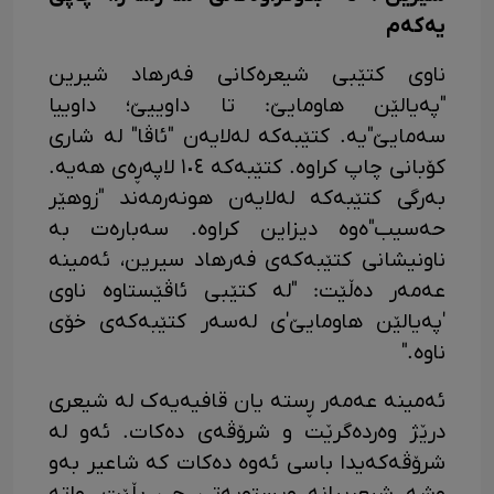
یەکەم
ناوی کتێبی شیعرەکانی فەرهاد شیرین
"پەیالێن هاومایێ: تا داوییێ؛ داوییا
سەمایێ"یە. کتێبەکە لەلایەن "ئاڤا" لە شاری
کۆبانی چاپ کراوە. کتێبەکە ١٠٤ لاپەڕەی هەیە.
بەرگی کتێبەکە لەلایەن هونەرمەند "زوهێر
حەسیب"ەوە دیزاین کراوە. سەبارەت بە
ناونیشانی کتێبەکەی فەرهاد سیرین، ئەمینە
عەمەر دەڵێت: "لە کتێبی ئاڤێستاوە ناوی
'پەیالێن هاومایێ'ی لەسەر کتێبەکەی خۆی
ناوە."
ئەمینە عەمەر ڕستە یان قافیەیەک لە شیعری
درێژ وەردەگرێت و شرۆڤەی دەکات. ئەو له
شرۆڤه‌که‌یدا باسی ئه‌وه ‌دەکات که شاعیر به‌و