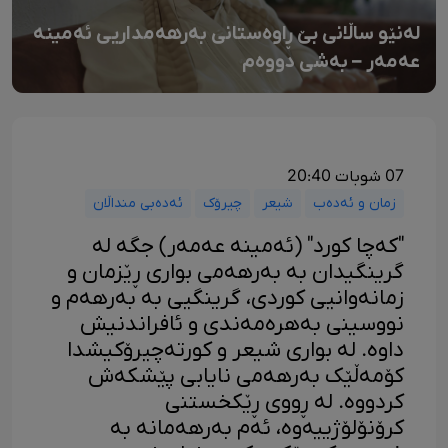
لەنێو ساڵانی بێ ڕاوەستانی بەرهەمداریی ئەمینە
عەمەر – بەشی دووەم
07 شوبات 20:40
زمان و ئەدەب
شیعر
چیرۆک
ئەدەبی منداڵان
"کەچا کورد" (ئەمینە عەمەر) جگە لە
گرینگیدان بە بەرهەمی بواری ڕێزمان و
زمانەوانیی کوردی، گرینگیی بە بەرهەم و
نووسینی بەهرەمەندی و ئافراندنیش
داوە. لە بواری شیعر و کورتەچیرۆکیشدا
کۆمەڵێک بەرهەمی نایابی پێشکەش
کردووە. لە ڕووی ڕێکخستنی
کرۆنۆلۆژییەوە، ئەم بەرهەمانە بە