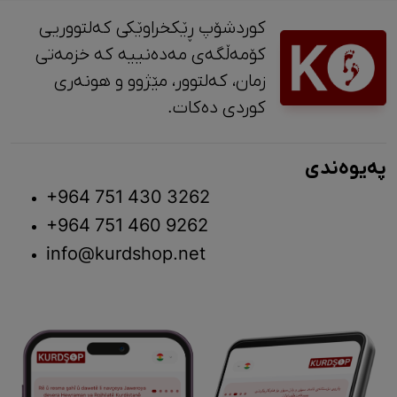
کوردشۆپ ڕێکخراوێکی کەلتووریی
کۆمەڵگەی مەدەنییە کە خزمەتی
زمان، کەلتوور، مێژوو و ‎هونەری
کوردی دەکات.
پەیوەندی
+964 751 430 3262
+964 751 460 9262
info@kurdshop.net