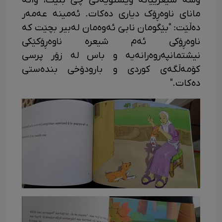
وشه شیعرییانه ویستویه‌تی چی بڵێت، واته
مانای ناوه‌ڕۆک دیاری ده‌کات. ئەمینە عەمەر
دەڵێت: "بێگومان نابێ ئەوەمان لەبیر بچێت کە
ناوەڕۆکی ئەم شیعرە ناوەڕۆکێکی
نیشتمانپەروەرانەیە و باس لە زۆر پرسی
کۆمەڵگەی کوردی و بارودۆخی بندەستی
دەکات."