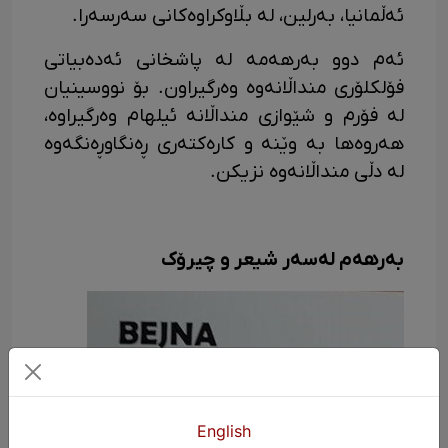
ئەڵمانیا، بەرلین، لە بڵاوکراوەکانی سەرسەرا.
ئەم دوو بەرهەمە لە پاشخانی ئەدەبیاتی
فۆلکلۆری منداڵانەوە وەرگیراون. بۆ نووسینیان
لە فۆرم و شێوازی منداڵانە ئیلهام وەرگیراوە،
هەروەها بە وێنە و کارەکتەری ڕەنگاوڕەنگەوە
لە دڵی منداڵانەوە نزیکن.
بەرهەم لەسەر شیعر و چیرۆک
English