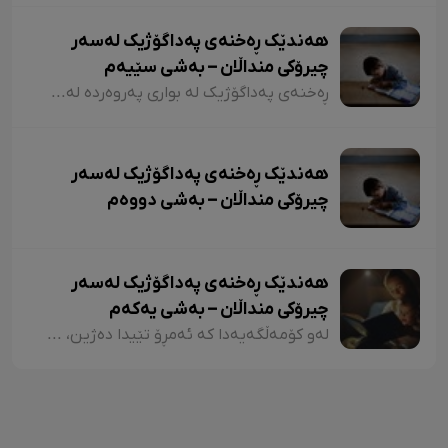
هەندێک ڕەخنەی پەداگۆژیک لەسەر
چیرۆکی منداڵان – بەشی سێیەم
ڕەخنەی پەداگۆژیک لە بواری پەروەردە لەسەر چیرۆکی منداڵان؛ هەندێکجار لە چیرۆکی منداڵاندا تووشی ئەو جۆرە وشەیە دەبین کە کاریگەرییان لەسەر مێشکی منداڵان دەبێت و ڕێگەیان پێ دەدات بیرۆکەیەکی خراپ لە مێشکیاندا دروست بکەن. بۆ نموونە دەتوانین لێرەدا سەرنجەکانمان لەسەر چیرۆکی "تیتی و پیرێ، کال و سێڤێ و نیسکۆ" بخەینەڕوو. لە بەشێکی چیرۆکی "تیتی و پیرێ"دا وەها دەڵێت:
هەندێک ڕەخنەی پەداگۆژیک لەسەر
چیرۆکی منداڵان – بەشی دووەم
هەندێک ڕەخنەی پەداگۆژیک لەسەر
چیرۆکی منداڵان – بەشی یەکەم
لەو کۆمەڵگەیەدا کە ئەمڕۆ تێیدا دەژین، هەرچەندە دەبینین ئەدەبی کوردی لە گەشەکردندایە، بەتایبەتی ئەدەبی منداڵان، بەڵام زۆربەی چیرۆکەکانی منداڵان لایەنی لاوازی زۆریان هەیە کە کاریگەرییان لەسەر دەروونی منداڵان هەیە و دەبنە کێشە.