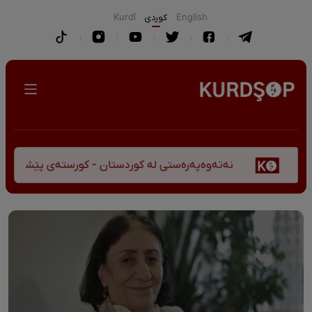
English
كوردی
Kurdî
نەتەوەپەرەستی لە کوردستان - کورستەی پێشڤەچوونی مێژوویی