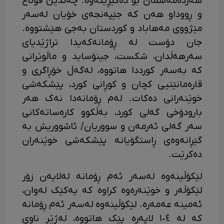
سەردەمەشمان بۆ دەگێڕێتەوە. چەندین قۆناغ
و ڕووداو هەن کە جێپەنجەی خۆیان لەسەر
مێژووی مەهاباد و کوردستان بەجێ هێشتووە.
جان دۆست لە ڕۆمانەکەیدا تراژێدیای
سەرهەڵدان، شکست، جینۆساید و ماڵوێرانی
کە بەسەر کورددا هاتووە، لەگەڵ خۆڕاگری و
قارەمانێتیی کچان و کوڕانی کورد، پێشکەشی
خوێنەرانی دەکات. لەم ڕۆمانەدا نەک هەر
بارودۆخی گەلی کورد، بەڵکوو کارەساتەکانی
سەر گەلی ئەرمەن و سووریان/ ئاشووریش بە
گێڕانەوەی ڕاستگۆیانە پێشکەشی خوێنەران
دەکرێت.
لێکۆڵینەوە لەسەر ئەم ڕۆمانە لەلایەن زۆر
لێکۆڵەر و خوێنەرەوە کراوە کە یەکێک لەوان،
ئەمینە عەمەرە. لێکۆڵینەوە لەسەر ئەم ڕۆمانە
کە لە ١٠٤ لاپەڕە پێک هاتووە، لەژێر ناوی