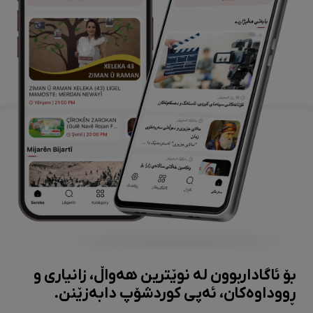
بۆ ئاگاداربوون لە نوێترین هەواڵ، زانیاری و
ڕووداوەکان، ئەپی کوردشۆپ دابەزێنن.