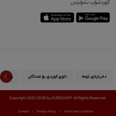
کوردشۆپ بشۆپێنن
دەربارەی ئێمە
ناوی کوردی بۆ منداڵان
وەرزش
Copyright
2022-
2026 by KURDSHOP. All Rights Reserved.
Contact
Privacy Policy
Terms and Conditions