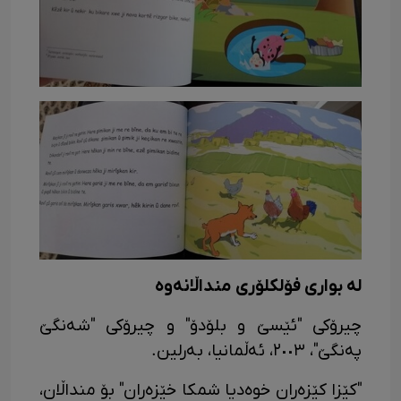
لە بواری فۆلکلۆری منداڵانەوە
چیرۆکی "ئێسێ و بلۆدۆ" و چیرۆکی "شەنگێ
پەنگێ"، ٢٠٠٣، ئەڵمانیا، بەرلین.
"کێزا کێزەران خوەدیا شمکا خێزەران" بۆ منداڵان،