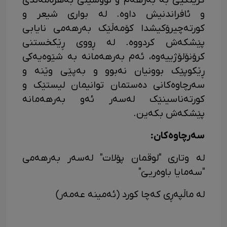
گرینگیی بە بەرهەم و نووسینی بەهرەمەندی
و ئافراندنیش داوە. لە بواری شیعر و
کورتەچیرۆکیشدا کۆمەڵێک بەرهەمی نایابی
پێشکەش کردووە. لە ڕووی ڕێکخستنی
کرۆنۆلۆژییەوە، ئەم بەرهەمانە بە شێوەیەکی
ڕێکوپێک بوونیان نەبوو و بەپێی وێنە و
سەرچاوەکانی دەستمان توانیمان لیستێک و
کورتەناسینێک لەسەر ئەو بەرهەمانە
پێشکەش بکەین.
سەرچاوەکان:
لە وتاری "لوقمان پۆلات" لەسەر بەرهەمی
"سەمایا باوەریێ"
لە ماڵپەڕی کەچا کورد (ئەمینە عەمەر)