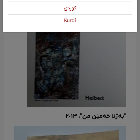
كوردی
Kurdî
"بەژنا خەمێن من"، ٢٠١٣