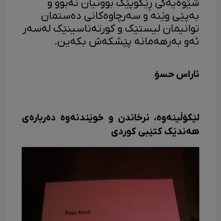
شێوەیەکی ڕێکوپێک بوونیان نەبوو و
بەپێی وێنە و سەرچاوەکانی دەستمان
توانیمان لیستێک و کورتەناسینێک لەسەر
ئەو بەرهەمانە پێشکەش بکەین.
ئاراس حسۆ
لێکۆڵینەوە، نرخاندن و خوێندنەوە دەربارەی
هەندێک کتێبی کوردی