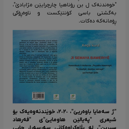
"خوەندنەک ل بن رۆناهیا چارچرایێن مژابادێ"،
بەگشتی باسی کۆنتێکست و ناوەڕۆکی
ڕۆمانەکە دەکات.
"ژ سەمایا باوەریێ"، ٢٠٢٠، خوێندنەوەیەک بۆ
شیعری "پەیالێن هاومایێ"ی "فەرهاد
سیرین"، لە بڵاوکراوەکانی سەرسەرا، چاپی