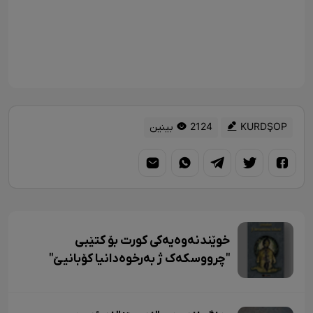
KURDŞOP
2124 بینین
خوێندنەوەیەکی کورت بۆ کتێبی
"چرووسکەک ژ بەرخوەدانیا کۆبانیێ"