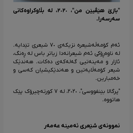
"بازێ هێڤیێن من"، ٢٠٢٠، لە بڵاوکراوەکانی
سەرسەرا.
ئەم کۆمەڵەشیعرە نزیکەی ٧٠ شیعری تێدایە.
لە ناوەڕۆکی ئەم شیعرانەدا زیاتر باس لە ڕەنگ،
ئازار و مەینەتیی گەلەکەی دەکات. هەندێک
شیعر کۆمەڵایەتین و هەندێکیشیان کەسی و
خەمبارین.
"پرگالا بێنفووسی"، ٢٠٢٠، لە ٧ کورتەچیرۆک پێک
هاتووە.
نموونەی شێعری ئەمینە عەمەر