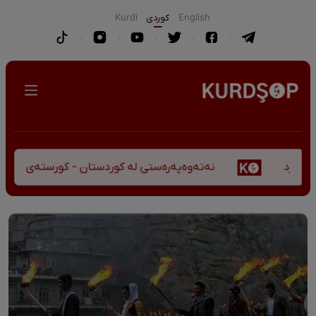
English
كوردی
Kurdî
نەتەوەپەرەستی لە کوردستان - کورستەی پێشڤەچوونی