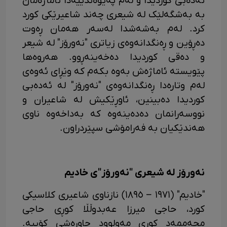
ئەدەبی کوردیدا و لەم پەیوەندییەدا ئاماژەمان
بە بەشگەلێک لە شیعری چەند شاعیرێکی کورد
کرد. لەم بەشەشدا لەسەر هەمان ڕەوت
دەڕۆین و ڕەنگدانەوەی زیاتری "نەورۆز" لە شیعر
و دەقی کوردیدا دەخەینەڕوو. هەروەها
پێویستە ئاماژەش بەوە بکەم کە وێڕای ئەوەی
لەم وتارەدا ڕەنگدانەوەی "نەورۆز" لە ئەدەبی
کوردیدا دەبینین، ئاوڕێکیش لە شاعیران و
نووسەرانمان دەدەینەوە کە بەداخەوە ناوی
هەندێکیان بە فەرامۆشی سپێردراون.
نەورۆز لە شیعری "نەورۆز"ی خادیم
"خادیم" (١٩٧١ – ١٨٩٥) نازناوی شاعیری کلاسیکی
کورد، حاجی میرزا عەبدوڵڵا کوڕی حاجی
محەممەد کوڕی مەولوود چاوڕەشی کۆییە.