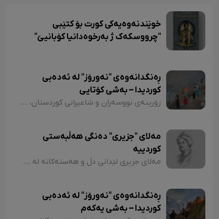
خوێندنەوەیەکی کورت بۆ کتێبی
"چرووسکەک ژ بەرخوەدانیا کۆبانیێ"
ڕەنگدانەوەی "نەورۆز" لە ئەدەبی
کوردیدا – بەشی کۆتایی
زۆرینەی نووسەران و شاعیرانی کوردستان، لە شیعر و دەقەکانیاندا بە شێوازی جۆراوجۆر باسی نەورۆزیان کردووە کە لەبەر نەبوونی مەجال تەنیا ئاماژەمان بە چەند شاعیر و چەند نموونە شیعر کرد. پێم خۆشە لە کۆتاییشدا ئاماژە بەوە بکەم کە شاعیران "موخلیس، عەونی، هەژار، زاری، عەلی حەسەنیانی، ژیلا حسەینی، محەممەد ساڵح دیلان، ئەسیری، ناسر ئاغابرا، جەلال مەلەکشا، شێرکۆ بێکەس و عەبدوڵڵا پەشێو و..." لە چەندین شیعریاندا باسی "نەورۆز"یان کردووە و لەسەر کوردستانیبوونی نەورۆز جەختیان کردووەتەوە.
مەلای "جزیری" دەنگی هەڵبەستی
کوردییە
مەلای جزیری لێدانی دڵ و هەستەکانە لە شیعری کلاسیکدا. مەلای جزیری ساڵی ١٥٦٥ لە جزیری بۆتان لەدایک بووە. ناوی "ئەحمەد"ە و لە شیعردا نازناوی "نیشانی، مەلێ و مەلا"یە و لە سەدەی ١٧دا ژیاوە. مەلا ئەحمەد جزیری لەسەر دەستی باوکی (شێخ محەممەد) دەستی بە خوێندن کردووە و لە مەدرەسەی "هەکاری و عیمادی" درێژەی بە خوێندن داوە.
ڕەنگدانەوەی "نەورۆز" لە ئەدەبی
کوردیدا – بەشی یەکەم