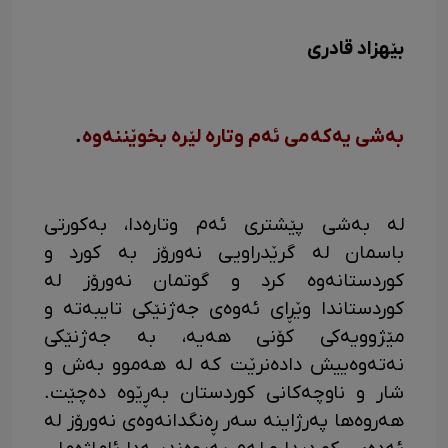
بێهزاد قادری
بەشی یەکەمی ئەم وتارە لێرە بخوێننەوە
.
لە بەشی پێشتری ئەم وتارەدا، بەکورتی
باسمان لە گرێدراویی نەورۆز بە کورد و
کوردستانەوە کرد و گوتمان نەورۆز لە
کوردستاندا وێڕای ئەوەی جەژنێکی تایبەتە و
مێژوویەکی کۆنی ھەیە، بە جەژنێکی
نەتەوەییش دادەنرێت کە لە ھەموو بەش و
شار و ناوچەکانی کوردستان بەڕێوە دەچێت.
هەروەها پەرژاینە سەر ڕەنگدانەوەی نەورۆز لە