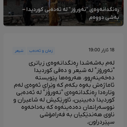
ڕەنگدانەوەی "نەورۆز" لە ئەدەبی کوردیدا –
بەشی دووەم
18 ئازار 19:00
زمان و ئەدەب
شیعر
لەم بەشەشدا ڕەنگدانەوەی زیاتری
"نەورۆز" لە شیعر و دەقی کوردیدا
دەخەینەڕوو. هەروەها پێویستە
ئاماژەش بەوە بکەم کە وێڕای ئەوەی لەم
وتارەدا ڕەنگدانەوەی "نەورۆز" لە ئەدەبی
کوردیدا دەبینین، ئاوڕێکیش لە شاعیران و
نووسەرانمان دەدەینەوە کە بەداخەوە
ناوی هەندێکیان بە فەرامۆشی
سپێردراون.