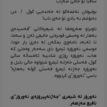
ساقیا تۆ جامێ شەراب
بولبولان نەغمەگۆ لە خەندەیی گوڵ / من
دەنۆشم بە یادی تۆ مەی ناب!
ناوبراو هەروەها لە شیعرەکانی "قەسیدەی
بەهار لە وەسفی قودرەتی خالیقی ئەرز و سەما،
تا ئەبەد نامەوێ بمکەن لە دەری یار جودا،
موسمی نەورۆزە ئیمڕۆ بای سەحەر وەختێ کە
هات، نەورۆزە ڕۆژی شادییە ئەمساڵە ساڵی
گوڵ، فەسڵی خەزانە ئیمڕۆ شێواوە حاڵی بلبل و
نەورۆزە جەژنە ئیمڕۆ فەسڵی گوڵە بەهارە"
باسی "نەورۆز"ی کردووە.
نەورۆز لە شیعری "جەژنەپیرۆزەی نەورۆز"ی
نافیع مەزهەر