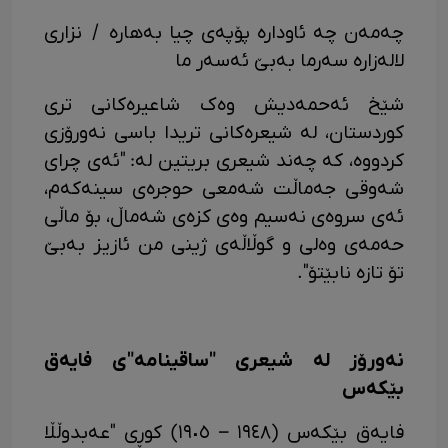
چەمەن چە ئاودارە پۆپەی چیا بەهارە / نزاری
لالەزارە سەرما بەبێ ئەسەر ما
شێخ ئەحمەدیش وەک شاعیرەکانی تری
کوردستان، لە شیعرەکانی تریدا باسی نەورۆزی
کردووە، کە چەند شیعری بریتین لە: "ئەی چرای
شەوقی جەماڵت شەمعی حوجرەی سینەکەم،
ئەی سروەی نەسیم وەی کزەی شەماڵ، بۆ ماڵی
حەمەی وەلی و گوڵاڵەی ژینی من ئازیز بەبێ
تۆ تازە نابێتۆ".
نەورۆز لە شیعری "ساقینامە"ی فایەق
بێکەس
فایەق بێکەس (١٩٤٨ – ١٩٠٥) کوڕی "عەبدوڵڵا