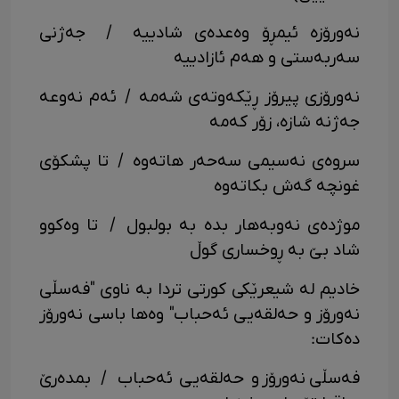
نەورۆزە ئیمڕۆ وەعدەی شادییە / جەژنی
سەربەستی و هەم ئازادییە
نەورۆزی پیرۆز ڕێکەوتەی شەمە / ئەم نەوعە
جەژنە شازە، زۆر کەمە
سروەی نەسیمی سەحەر هاتەوە / تا پشکۆی
غونچە گەش بکاتەوە
موژدەی نەوبەهار بدە بە بولبول / تا وەکوو
شاد بێ بە ڕوخساری گوڵ
خادیم لە شیعرێکی کورتی تردا بە ناوی "فەسڵی
نەورۆز و حەلقەیی ئەحباب" وەها باسی نەورۆز
دەکات:
فەسڵی نەورۆز و حەلقەیی ئەحباب / بمدەرێ