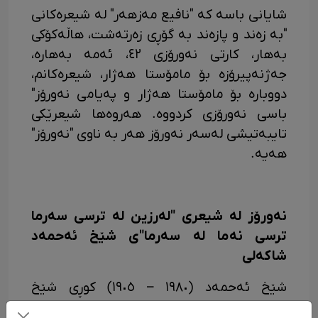
شایانی باسە کە "نافیع مەزهەر" لە شیعرەکانی
"بە زەند و پازەند بە گۆڕی زەرتەشت، هاڵەکۆکی
بەهار، کارتی نەورۆزی ٤٢، ئەمە بەهارە،
جەژنەپیرۆزە بۆ مامۆستا هەژار، شیعرەکانم،
دووبارە بۆ مامۆستا هەژار و پەیامی نەورۆز"
باسی نەورۆزی کردووە. هەروەها شیعرێکی
تایبەتیشی لەسەر نەورۆز هەر بە ناوی "نەورۆز"
هەیە.
نەورۆز لە شیعری "لەرزین لە ترسی سەرما
ترسی نەما لە سەرما"ی شێخ ئەحمەد
شاکەلی
شێخ ئەحمەد (١٩٨٠ – ١٩٠٥) کوڕی شێخ
محەممەد کوڕی شێخ سەعیدە، لە دێی