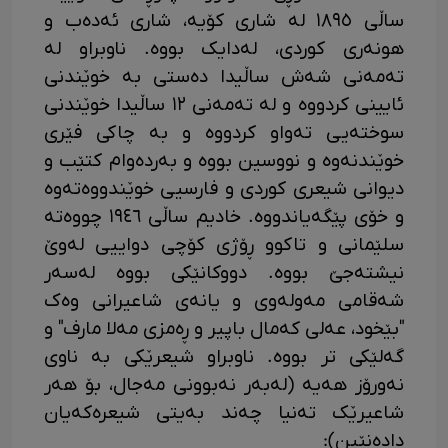
ساڵی ١٨٩٥ لە شاری کۆیە، شاری ئەدەب ‌و
هونەری کوردی، لەدایک بووە. ناوبراو لە
تەمەنی شەش ساڵیدا دەستی بە خوێندنی
ئایینی کردووە‌ و لە تەمەنی ١٢ ساڵیدا خوێندنی
سوختەیی تەواو کردووە‌ و بە چاکی فێری
خوێندنەوە‌ و نووسین بووە‌ و بەردەوام کتێب‌ و
دیوانی شیعری کوردی‌ و فارسیی خوێندووەتەوە‌
و خۆی پێگەیاندووە. خادیم ساڵی ١٩٤٦ چووەتە
سلێمانی ‌و تاکوو ڕۆژی کۆچی دواییی لەوێ
نیشتەجێ بووە. دووکانێکی بووە لەسەر
شەقامی مەولەوی ‌و یانەی شاعیرانی وەک
"بێخود، عەلی کەمال باپیر ‌و ڕەمزی مەلا مارف" ‌و
گەلێکی تر بووە. ناوبراو شیعرێکی بە ناوی
نەورۆز هەیە (لەبەر نەبوونی مەجال، بۆ هەر
شاعیرێک تەنیا چەند بەیتی شیعرەکەیان
دادەنێین):