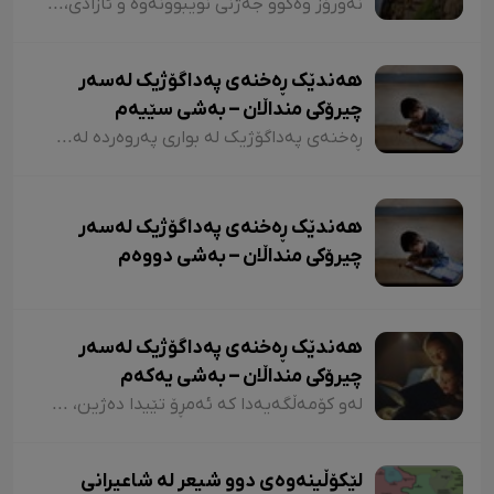
نەورۆز وەکوو جەژنی نوێبوونەوە و ئازادی، لە ئەدەبی کوردیدا و لەلای شاعیران و نووسەرانی کورد، هەمیشە جێی بایەخ و تێڕامان بووە. شاعیران و نووسەرانی کورد وەکوو دیوێکی جوانی و دەرچەیەکی ئازادی و هێمای ڕزگاریی نەتەوەیی، نەورۆزیان لەنێو شیعر و دەقەکەیاندا بەکار هێناوە. ئەم بابەتەش دەگەڕێتەوە بۆ گرێدراویی حاشاهەڵنەگری کورد و کوردستان بە نەورۆزەوە
هەندێک ڕەخنەی پەداگۆژیک لەسەر
چیرۆکی منداڵان – بەشی سێیەم
ڕەخنەی پەداگۆژیک لە بواری پەروەردە لەسەر چیرۆکی منداڵان؛ هەندێکجار لە چیرۆکی منداڵاندا تووشی ئەو جۆرە وشەیە دەبین کە کاریگەرییان لەسەر مێشکی منداڵان دەبێت و ڕێگەیان پێ دەدات بیرۆکەیەکی خراپ لە مێشکیاندا دروست بکەن. بۆ نموونە دەتوانین لێرەدا سەرنجەکانمان لەسەر چیرۆکی "تیتی و پیرێ، کال و سێڤێ و نیسکۆ" بخەینەڕوو. لە بەشێکی چیرۆکی "تیتی و پیرێ"دا وەها دەڵێت:
هەندێک ڕەخنەی پەداگۆژیک لەسەر
چیرۆکی منداڵان – بەشی دووەم
هەندێک ڕەخنەی پەداگۆژیک لەسەر
چیرۆکی منداڵان – بەشی یەکەم
لەو کۆمەڵگەیەدا کە ئەمڕۆ تێیدا دەژین، هەرچەندە دەبینین ئەدەبی کوردی لە گەشەکردندایە، بەتایبەتی ئەدەبی منداڵان، بەڵام زۆربەی چیرۆکەکانی منداڵان لایەنی لاوازی زۆریان هەیە کە کاریگەرییان لەسەر دەروونی منداڵان هەیە و دەبنە کێشە.
لێکۆڵینەوەی دوو شیعر لە شاعیرانی