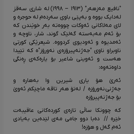
"نافیع مەزهەر" (١٩١٣ – ١٩٩٨) لە شاری سەقز
لەدایک بووە و بەپێی باوی سەردەم لە حوجرە و
لای مەلاکانی ئەوکات چووەتە بەر خوێندن کە
بۆ ئەم مەبەستە گەلێک گوند، شار، ناوچە و
ئەمدیوە و ئەودیوی کردووە. شیعرێکی کورتی
ناوبراو ناوی "جەژنەپیرۆزەی نەورۆز"ە کە تێیدا
هەست و ئەوینی شاعیر بۆ یارەکەی ڕەنگی
داوەتەوە:
ئەرێ هۆ یاری شیرین وا بەهارە و
جەژنی نەورۆزە / لەتۆ هەر تاقە ماچێکم ئەوێ
بۆ جەژنەپیرۆزە
کە چوونکا ساڵی تازەی کوردەکانی عاقیبەت
خێرە // دەبا دوو جامی مەی لێدەین بەیادی
ئەم گەل و هۆزە!