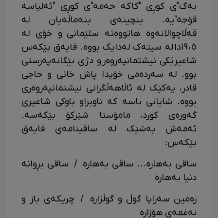
بە‌گ"ی کوڕی "کاکە حە‌مە‌"ی کوڕی "ئە‌لیاسە
قۆجە‌"یە. بنچینە‌ی بنە‌ماڵە‌یان لە
قە‌ڵاچوالانە‌وە ھاتووە‌تە سلێمانی و خۆی لە
١٩٠٥دا لە سیتە‌ک لەدایک بووە. فایەق بێکەس
شاعیرێکی نیشتمانپەروەر و دژی بێگانەپەرستی
بوو. لە سەردەمی خۆیدا پاش خانی و حاجی
قادر، یەکێک لە ئاڵاھەڵگرانی نیشتمانپەروەری
بووە. شایانی باسە کە ناوبراو باوکی شاعیری
گەورەی کورد، مامۆستا شێرکۆ بێکەسە.
ئەمەش بەشێک لە ساقینامەی فایەق
بێکەس:
ساقی بەهارە... ساقی بەهارە / ساقی بڕوانە
دنیا بەهارە
زەمین سەراپا گوڵ و گوڵزارە / چریکەی باز و
نەغمەی هۆزارە