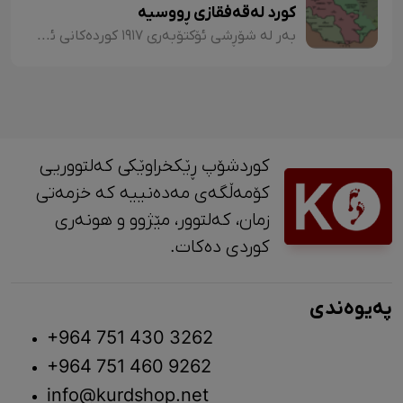
کورد لەقەفقازی ڕووسیە
بەر لە شۆڕشی ئۆکتۆبەری ١٩١٧ کوردەکانی ئەرمەنستان نەخوێندەوار بوون. بەڵام گەنجینەی ئەدەبیی ئەوان لە ناو کوردناسان و ڕۆژهەڵاتناسانی ڕووس و ئەورووپی بووە هۆی سەرسوڕمان و دوای فێرکردنی خوێندەواری و پەرەپێدانی خوێندن لە نێو ئەوان، توانیان دەرگایەکی نوێ لە وێژەی کوردی بکەنەوە.
کوردشۆپ ڕێکخراوێکی کەلتووریی
کۆمەڵگەی مەدەنییە کە خزمەتی
زمان، کەلتوور، مێژوو و ‎هونەری
کوردی دەکات.
پەیوەندی
+964 751 430 3262
+964 751 460 9262
info@kurdshop.net