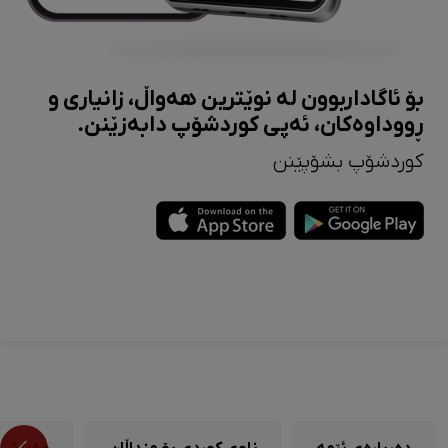
بۆ ئاگاداربوون لە نوێترین هەواڵ، زانیاری و
ڕووداوەکان، ئەپی کوردشۆپ دابەزێنن.
کوردشۆپ بشۆپێنن