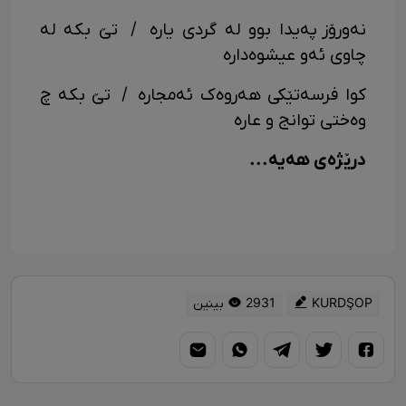
نەورۆز پەیدا بوو لە گردی یارە / تێ بکە لە
چاوی ئەو عیشوەدارە
کوا فرسەتێکی هەروەک ئەمجارە / تێ بکە چ
وەختی توانج و عارە
درێژەی هەیە...
KURDŞOP
2931 بینین