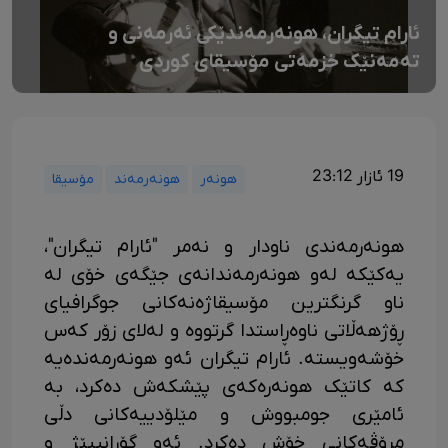
ئارام تیگران، هونەرمەندێکی ئەرمەنی و
تەمەنێک خزمەتی مۆسیقای کوردی
19 ئازار 23:12
هونەر
هونەرمەند
مۆسیقا
هونەرمەندی ناودار و نەمر "ئارام تیگران"،
یەکێکە لەو هونەرمەندانەی جێگەی خۆی لە
ناو گرنگترین مۆسیقاژەنەکانی جوگرافیای
ڕۆژهەڵاتی ناوەڕاستدا گرتووە و لەلای زۆر کەس
خۆشەویستە. ئارام تیگران ئەو هونەرمەندەیە
کە کاتێک هونەرەکەی پێشکەش دەکرد، بە
ئامێری جومبووش و مێلۆدییەکانی دڵی
مرۆڤەکانی خۆش دەکرد. ئەو گۆرانیبێژ و