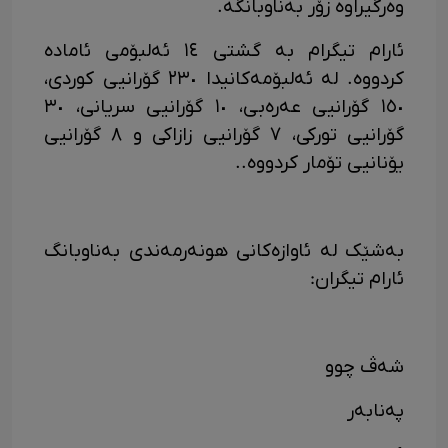
وەرگیراوە زۆر بەناوبانگە.
ئارام تیگرام بە گشتی ١٤ ئەلبۆمی ئامادە
کردووە. لە ئەلبۆمەکانیدا ٢٣٠ گۆرانیی کوردی،
١٥٠ گۆرانیی عەرەبی، ١٠ گۆرانیی سریانی، ٣٠
گۆرانیی تورکی، ٧ گۆرانیی زازاکی و ٨ گۆرانیی
یۆنانیی تۆمار کردووە..
بەشێک لە ئاوازەکانی هونەرمەندی بەناوبانگ
ئارام تیگران:
شەڤ چوو
پەنابەر