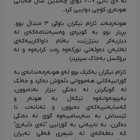
لە ٨ی ئابی ٢٠٠٩ دوای چەندین ساڵ خەباتی
هونەری کۆچی دواییی کرد.
هونەرمەند ئارام تیگران باوکی ٣ منداڵ بوو.
بڕیار بوو بە گوێرەی وەسیەتنامەکەی لە
دیاربەکر بنێژرێت، بەڵام داواکارییەکەی
لەلایەن دەوڵەتی تورکەوە ڕەت کرایەوە و لە
برۆکسل بەخاک سپێردرا.
ئارام تیگران یەکێک بوو لەو هونەرمەندانەی بە
گۆرانییەکانی هەمووانی دڵخۆش دەکرد و خەڵک
لە گوێگرتن لە دەنگی بێزار نەدەبوون،
بەپێچەوانەوە تێکەڵ بە هونەر و
کەسایەتییەکەی دەبوون و تەنانەت تا
ئێستاش بە سەرسامییەوە گوێ لە دەنگی
دەگرن. بە تایبەتی بە گۆرانیی "ئەی دڵبەرێ"
کە دەقەکەی لە شیعری فەقێ تەیران