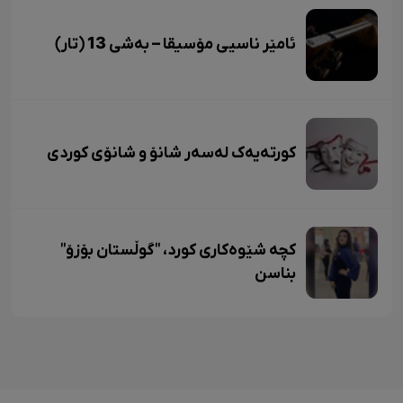
ئامێر ناسیی مۆسیقا – بەشی 13 (تار)
کورتەیەک لەسەر شانۆ و شانۆی کوردی
کچە شێوەکاری کورد، "گوڵستان بۆزۆ"
بناسن