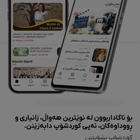
بۆ ئاگاداربوون لە نوێترین هەواڵ، زانیاری و
ڕووداوەکان، ئەپی کوردشۆپ دابەزێنن.
کوردشۆپ بشۆپێنن