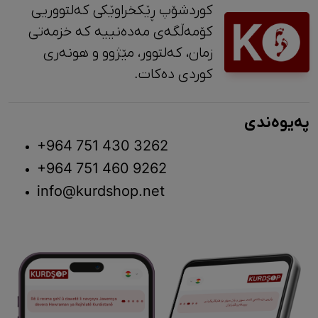
کوردشۆپ ڕێکخراوێکی کەلتووریی
کۆمەڵگەی مەدەنییە کە خزمەتی
زمان، کەلتوور، مێژوو و ‎هونەری
کوردی دەکات.
پەیوەندی
+964 751 430 3262
+964 751 460 9262
info@kurdshop.net