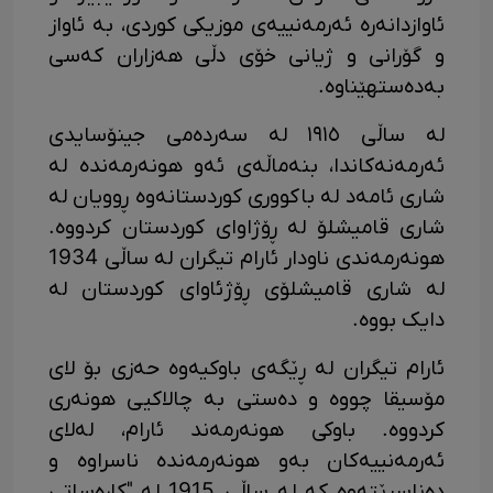
ئاوازدانەرە ئەرمەنییەی موزیکی کوردی، بە ئاواز
و گۆرانی و ژیانی خۆی دڵی هەزاران کەسی
بەدەستهێناوە.
لە ساڵی ١٩١٥ لە سەردەمی جینۆسایدی
ئەرمەنەکاندا، بنەماڵەی ئەو هونەرمەندە لە
شاری ئامەد لە باکووری کوردستانەوە ڕوویان لە
شاری قامیشلۆ لە ڕۆژاوای کوردستان کردووە.
هونەرمەندی ناودار ئارام تیگران لە ساڵی 1934
لە شاری قامیشلۆی ڕۆژئاوای کوردستان لە
دایک بووە.
ئارام تیگران لە ڕێگەی باوکیەوە حەزی بۆ لای
مۆسیقا چووە و دەستی بە چالاکیی هونەری
کردووە. باوکی هونەرمەند ئارام، لەلای
ئەرمەنییەکان بەو هونەرمەندە ناسراوە و
دەناسرێتەوە کە لە ساڵی 1915 لە "کارەساتی