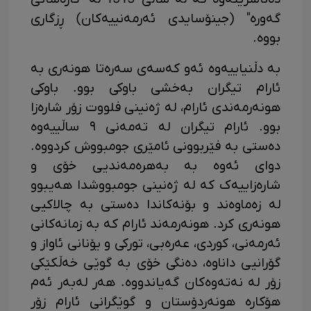
گەورە" (جینۆسایدی ئەرمەنییەکان) ڕزگاری
بووە.
بە دڵنیاییەوە ئەو کەسەی سەرەتا هونەری بە
ئارام تیگران بەخشی باوکی بوو. باوکی
هونەرمەندی ئارام، لە ژەنینی فلووت زۆر شارەزا
بوو. ئارام تیگران لە تەمەنی ٩ ساڵییەوە
دەستی بە فێربوونی ئامێری جومبووش کردووە.
دوای ئەوە بە بەهرەمەندیی خۆی و
شارەزاییەک کە لە ژەنینی جومبووشدا هەیبوو
لە زەماوەند و بۆنەکاندا دەستی بە چالاکیی
هونەری کرد. هونەرمەند ئارام کە بە زمانەکانی
ئەرمەنی، کوردی، عەرەبی، تورکی و یۆنانی ئاواز و
گۆرانیی داناوە، دەنگی خۆی بە گوێی خەڵکێکی
زۆر لە نەتەوەکان گەیاندووە. هەر لەبەر ئەم
هۆکارە هونەردۆستان و گوێگرانی ئارام زۆر