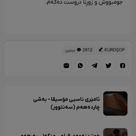
جومبووش و زوڕنا دروست دەکەم.
KURDŞOP
2812 بینین
ئامێری ناسیی مۆسیقا - بەشی
چاردەهەم (سەنتوور)