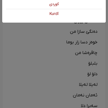
كوردی
دیلبەرام دیلبەر
Kurdî
خەملی زۆزان
دەنگێ سازا من
خوەز دسا زار بوما
چاڤرەشا من
بلبلۆ
دلۆ لۆ
لەیلا لەیلا
ئەمان نەمان
سەبرا دلا