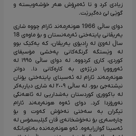
زیادی کرد و تا ئەمڕۆش هەر خۆشەویستە و
گوێی لێ دەگیرێت.
دوای ساڵی 1966 هونەرمەند ئارام چووە شاری
یەریڤانی پایتەختی ئەرمەنستان و بۆ ماوەی 18
ساڵ لەوێ لە ڕادیۆی یەریڤان، کە یەکێک بوو
لە وێستگە گرنگەکانی پەخشی مۆسیقای
کوردی، کاری کردووە. لە دوای ساڵی ١٩٩٥ لە
ئەورووپا درێژەی بە کارەکانی دا. دواتر
هونەرمەند ئارام لە ئەسینای پایتەختی یۆنان
نیشتەجێ بوو. لە ساڵی ٢٠٠٩ لە شاری دیاربەکر
لە باکووری کوردستان بەشداریی لە ئاهەنگی
نەورۆزدا کرد. دوای ئەوە هونەرمەند ئارام
تیگران بە سەختی نەخۆش کەوت و بۆ
چارەسەری بۆ نەخۆشخانەی ڤان گێلیسمۆس لە
ئەسینا گوازرایەوە. ئەو هونەرمەندە بەناوبانگە