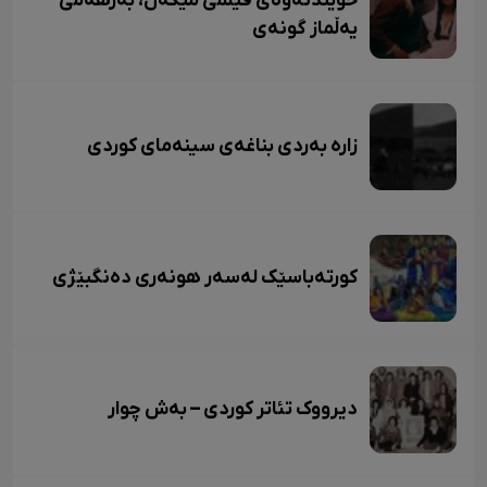
خوێندنەوەی فیلمی مێگەل، بەرهەمی
یەڵماز گونەی
زاره بەردی بناغەی سینەمای کوردی
کورتەباسێک لەسەر هونەری دەنگبێژی
دیرووک تئاتر کوردی – بەش چوار