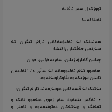
تووزک ل سەر ئاڤایە
لەیلا لەیلا
هەندێک لە ئەلبۆمەکانی ئارام تیگران کە
سەرنجی خەڵکیان ڕاکێشا:
چیایێ گابارۆ، زیلان، سەربەخۆیی، جوان
هەموو ئەم ئەلبوومانە لە ساڵی ٢٠١٤ لەلایەن
ئایدن موزیکەوە بڵاوکراونەتەوە.
یەکێک لە قسەکانی هونەرمەند ئارام تیگران:
• ئەگەر بێمەوە سەر زەوی هەموو تانک و
تفەنگ و چەکەکان دەتوێنمەوە و ئامێر و