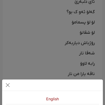
ئای دلبەرێ
گەلۆ ئەو ک بو؟
لۆ لۆ پسمامۆ
لۆ شڤانۆ
رۆژباش دیاربەکر
شەڤا تار
رابە لاوۆ
ناڤە یارا من نار
چیایێ گابارۆ
لێ لێ رهێ
English
زمانێ کوردی