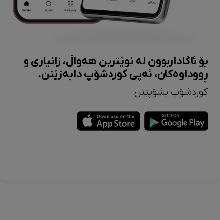
بۆ ئاگاداربوون لە نوێترین هەواڵ، زانیاری و
ڕووداوەکان، ئەپی کوردشۆپ دابەزێنن.
کوردشۆپ بشۆپێنن