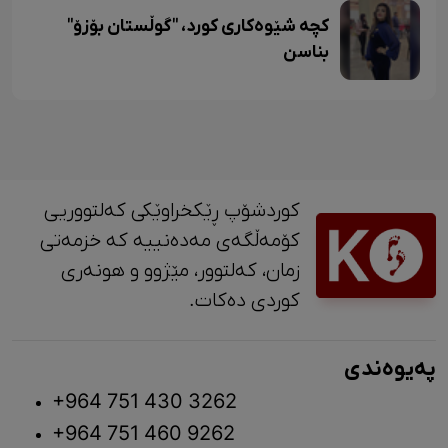
کچە شێوەکاری کورد، "گوڵستان بۆزۆ"
بناسن
کوردشۆپ ڕێکخراوێکی کەلتووریی
کۆمەڵگەی مەدەنییە کە خزمەتی
زمان، کەلتوور، مێژوو و ‎هونەری
کوردی دەکات.
پەیوەندی
+964 751 430 3262
+964 751 460 9262