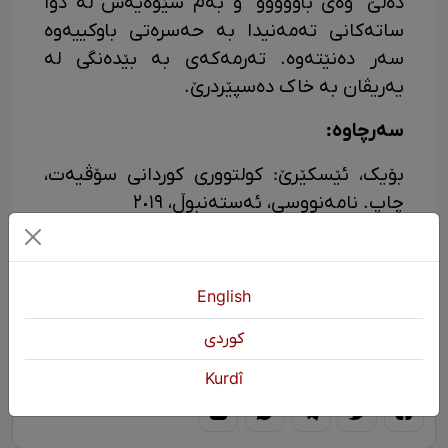
دەڵێ "وەی باوۆۆۆۆ" و بەم شێوەیەش لە دوا
ساتەکانی تەمەنیدا بە حەسرەتی باوکییەوە
سەر دەنێتەوە. تەرمەکەی بە بێدەنگی لە
یەریڤان بە خاک دەسپێردرێ.
سەرچاوە:
بۆیک، ئێسکێرێ: کولتووری کوردانی سۆڤیەت،
چاپ. نامەنووسی، ئەستەنبوڵ، ٢٠١٩
English
كوردی
KURDŞOP
2980 بینین
Kurdî