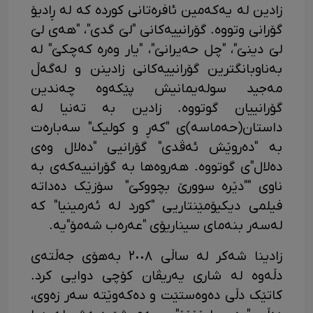
زادین لە یەکەمین ئافرەتانی کوردە کە لە ڕادیۆ
گۆرانی وتووە. گۆرانییەکانی "لێ گدی"، "هەی لێ
لێ دینێ"، "چل حەیرانێ"، "یار وەرە کەچکێ" لە
بەناوبانگترین گۆرانییەکانی زادینن و لەگەڵ
مەجید سولەیمانیش پێکەوە چەندین
گۆرانییان گوتووە. زادین بە تەنیا لە
داستان(حەماسە)ی "کەڕ و کولیک" سەبارەت
بە "دەروێش ئەڤدی" گۆرانیی "دەلال وەی
دەلال"ی گوتووە. هەروەها بە گۆرانییەکەی بە
ناوی ""دێرە سوورێ بچووکێ" سۆزێک دەداتە
فیلمی دیکیۆمێنتاریی "کورد لە ئەرمینیا" کە
لەسەر بنەمای سیناریۆی "عەرەب شەمۆ"یە.
زادینا شەکر لە ساڵی ٢٠٠٨ بەهۆی جەڵتەی
دڵەوە لە شاری یەریڤان کۆچی دوایی کرد.
کاتێک دڵی دەوەستێت و دەکەوێتە سەر زەوی،