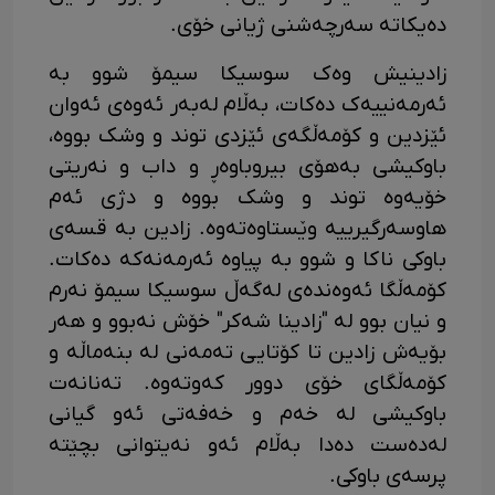
دەیکاتە سەرچەشنی ژیانی خۆی.
زادینیش وەک سوسیکا سیمۆ شوو بە
ئەرمەنییەک دەکات، بەڵام لەبەر ئەوەی ئەوان
ئێزدین و کۆمەڵگەی ئێزدی توند و وشک بووە،
باوکیشی بەهۆی بیروباوەڕ و داب و نەریتی
خۆیەوە توند و وشک بووە و دژی ئەم
هاوسەرگیرییە وێستاوەتەوە. زادین بە قسەی
باوکی ناکا و شوو بە پیاوە ئەرمەنەکە دەکات.
کۆمەڵگا ئەوەندەی لەگەڵ سوسیکا سیمۆ نەرم
و نیان بوو لە "زادینا شەکر" خۆش نەبوو و هەر
بۆیەش زادین تا کۆتایی تەمەنی لە بنەماڵە و
کۆمەڵگای خۆی دوور کەوتەوە. تەنانەت
باوکیشی لە خەم و خەفەتی ئەو گیانی
لەدەست دەدا بەڵام ئەو نەیتوانی بچێتە
پرسەی باوکی.