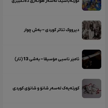
کورتەباسێک لەسەر هونەری دەنگبێژی
دیرووک تئاتر کوردی – بەش چوار
ئامێر ناسیی مۆسیقا – بەشی 13 (تار)
کورتەیەک لەسەر شانۆ و شانۆی کوردی