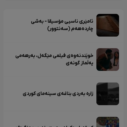
ئامێری ناسیی مۆسیقا - بەشی
چاردەهەم (سەنتوور)
خوێندنەوەی فیلمی مێگەل، بەرهەمی
یەڵماز گونەی
زاره بەردی بناغەی سینەمای کوردی