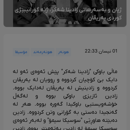
ژیان و بەسەرهاتی زادینا شەکر، ژنە گۆرانیبێژی
کوردی یەریڤان
01 نیسان 22:33
هونەر
هونەرمەند
مۆسیقا
ماڵی باوکی "زادینا شەکر" پێش ئەوەی ئەو لە
دایک بێ کۆچیان کردووە و ڕوویان لە یەریڤان
کردووە و زادینیش لە یەریڤان لەدایک بووە.
زادین ئازیزی باوکی بووە و لەگەڵ
خۆشەویستیی باوکیدا گەورە بووە. هەر لە
گەنجیدا دەستی بە گۆرانی وتن کردووە. زادین
دەبێتە هاوڕێی "سوسیکا سیمۆ" و لەبەر ئەوەی
سوسیکا سیمۆ لە زادین بەتەمنتر بووە، زادین