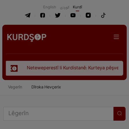
English
كوردی
Kurdî
erestî li Kurdistanê: Kurteya pêşveçûna dirokî û civakî-siyas
Vegerîn
Dîroka Hevçerix