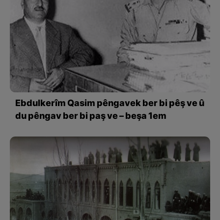
Ebdulkerîm Qasim pêngavek ber bi pêş ve û
du pêngav ber bi paş ve – beşa 1em