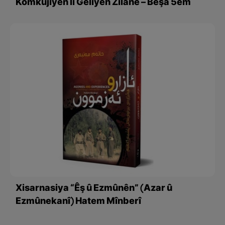
Komkujiyên li Geliyên Zîlanê – Beşa 5em
Xisarnasiya “Êş û Ezmûnên” (Azar û
Ezmûnekanî) Hatem Mînberî