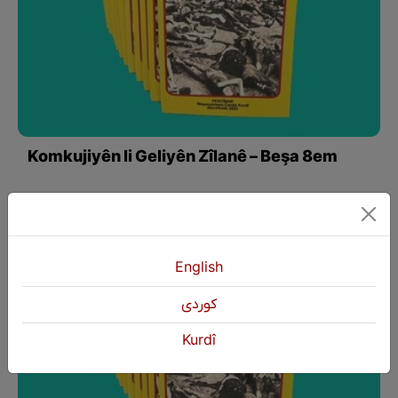
Komkujiyên li Geliyên Zîlanê – Beşa 8em
English
كوردی
Kurdî