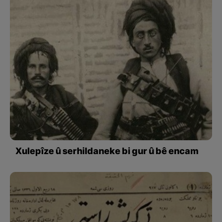
Xulepîze û serhildaneke bi gur û bê encam