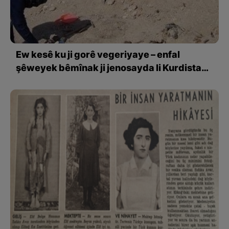
Ew kesê ku ji gorê vegeriyaye – enfal
şêweyek bêmînak ji jenosayda li Kurdistanê
ye