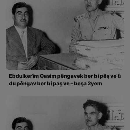
Ebdulkerîm Qasim pêngavek ber bi pêş ve û
du pêngav ber bi paş ve – beşa 2yem