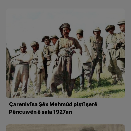
Çarenivîsa Şêx Mehmûd piştî şerê
Pêncuwên ê sala 1927an