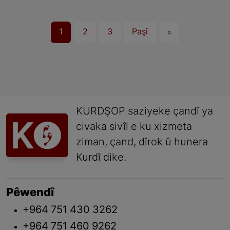
1
2
3
Paşî
»
KURDŞOP saziyeke çandî ya
civaka sivîl e ku xizmeta
ziman, çand, dîrok û hunera
Kurdî dike.
Pêwendî
+964 751 430 3262
+964 751 460 9262