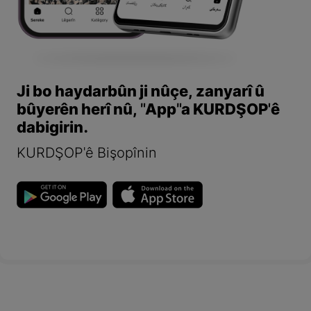
Ji bo haydarbûn ji nûçe, zanyarî û
bûyerên herî nû, "App"a KURDŞOP'ê
dabigirin.
KURDŞOP'ê Bişopînin