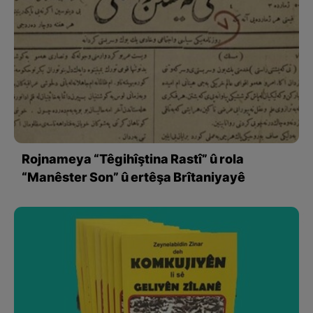
Rojnameya “Têgihîştina Rastî” û rola
“Manêster Son” û ertêşa Brîtaniyayê