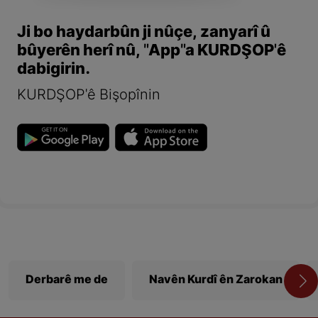
Ji bo haydarbûn ji nûçe, zanyarî û
bûyerên herî nû, "App"a KURDŞOP'ê
dabigirin.
KURDŞOP'ê Bişopînin
Derbarê me de
Navên Kurdî ên Zarokan