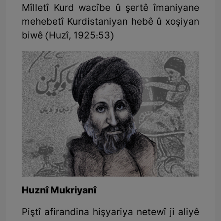
Mîlletî Kurd wacîbe û şertê îmaniyane
mehebetî Kurdistaniyan hebê û xoşiyan
biwê (Huzî, 1925:53)
Huznî Mukriyanî
Piştî afirandina hişyariya netewî ji aliyê