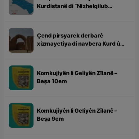
Kurdistanê di “Nizhelqilub
Hemdulah Mustewfî” (نزهەالقلوب
حمداللە مستوفی ) de
Çend pirsyarek derbarê
xizmayetiya di navbera Kurd û
Sasaniyan
Komkujiyên li Geliyên Zîlanê –
Beşa 10em
Komkujiyên li Geliyên Zîlanê –
Beşa 9em