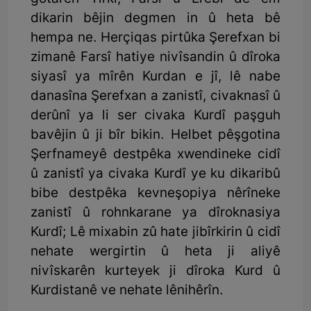
dikarin bêjin degmen in û heta bê
hempa ne. Herçiqas pirtûka Şerefxan bi
zimanê Farsî hatiye nivîsandin û dîroka
siyasî ya mîrên Kurdan e jî, lê nabe
danasîna Şerefxan a zanistî, civaknasî û
derûnî ya li ser civaka Kurdî paşguh
bavêjin û ji bîr bikin. Helbet pêşgotina
Şerfnameyê destpêka xwendineke cidî
û zanistî ya civaka Kurdî ye ku dikaribû
bibe destpêka kevneşopiya nêrîneke
zanistî û rohnkarane ya dîroknasiya
Kurdî; Lê mixabin zû hate jibîrkirin û cidî
nehate wergirtin û heta ji aliyê
nivîskarên kurteyek ji dîroka Kurd û
Kurdistanê ve nehate lênihêrîn.