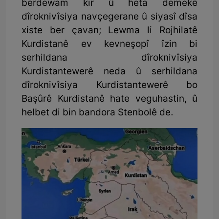
berdewam kir û heta demekê
dîroknivîsiya navçegerane û siyasî dîsa
xiste ber çavan; Lewma li Rojhilatê
Kurdistanê ev kevneşopî îzin bi
serhildana dîroknivîsiya
Kurdistantewerê neda û serhildana
dîroknivîsiya Kurdistantewerê bo
Başûrê Kurdistanê hate veguhastin, û
helbet di bin bandora Stenbolê de.