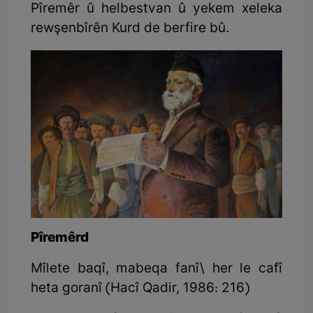
Pîremêr û helbestvan û yekem xeleka
rewşenbîrên Kurd de berfire bû.
Pîremêrd
Mîlete baqî, mabeqa fanî\ her le cafî
heta goranî (Hacî Qadir, 1986: 216)