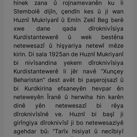
hinek zana û rojnamevanên ku li
Stembolê dijîn, çendîn kes û ji wan
Huznî Mukriyanî û Emîn Zekî Beg berê
xwe dane qada dîroknivîsiya
Kurdistantewerê û wek bestêna
netewesazî û hişyariya netewî mêze
kirin. Di sala 1925an de Huznî Mukriyanî
bi nivîsandina yekem dîroknivîsiya
Kurdistantewerê li jêr navê “Xunçey
Beharistan” dest avêt bi paşerojsazî û
bi Kurdkirina efsaneyên hevpar ên
neteweyên Îranê û herwiha hin karên
dinê yên netewesazî bi rêya
dîroknivîsînê ve. Huznî bi başî ji
girîngiya dîroknivîsî ji bo netewesaziyê
agehdar bû: “Tarîx hisiyat û necîbiyî