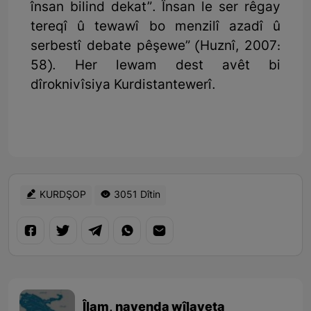
însan bilind dekat”. Însan le ser rêgay
tereqî û tewawî bo menzilî azadî û
serbestî debate pêşewe” (Huznî, 2007:
58). Her lewam dest avêt bi
dîroknivîsiya Kurdistantewerî.
KURDŞOP
3051 Dîtin
Îlam, navenda wîlayeta