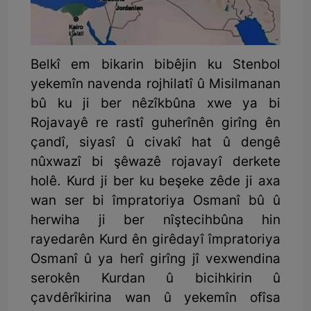
Belkî em bikarin bibêjin ku Stenbol
yekemîn navenda rojhilatî û Misilmanan
bû ku ji ber nêzîkbûna xwe ya bi
Rojavayê re rastî guherînên girîng ên
çandî, siyasî û civakî hat û dengê
nûxwazî bi şêwazê rojavayî derkete
holê. Kurd ji ber ku beşeke zêde ji axa
wan ser bi împratoriya Osmanî bû û
herwiha ji ber nîştecihbûna hin
rayedarên Kurd ên girêdayî împratoriya
Osmanî û ya herî girîng jî vexwendina
serokên Kurdan û bicihkirin û
çavdêrîkirina wan û yekemîn ofîsa