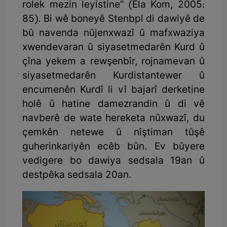
rolek mezin leyistine” (Ela Kom, 2005:
85). Bi wê boneyê Stenbpl di dawiyê de
bû navenda nûjenxwazî û mafxwaziya
xwendevaran û siyasetmedarên Kurd û
çîna yekem a rewşenbîr, rojnamevan û
siyasetmedarên Kurdistantewer û
encumenên Kurdî li vî bajarî derketine
holê û hatine damezrandin û di vê
navberê de wate hereketa nûxwazî, du
çemkên netewe û nîştiman tûşê
guherinkariyên ecêb bûn. Ev bûyere
vedigere bo dawiya sedsala 19an û
destpêka sedsala 20an.