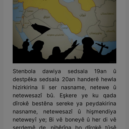
Stenbola dawiya sedsala 19an û
destpêka sedsala 20an handerê hewla
hizirkirina li ser nasname, netewe û
netewesazî bû. Eşkere ye ku qada
dîrokê bestêna sereke ya peydakirina
nasname, netewesazî û hişmendiya
neteweyî ye; Bi vê boneyê û her di vê
serdemê de, nihêrîna bo dîrokê tûşê