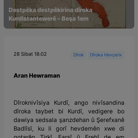
Destpêka destpêkirina dîroka
Kurdistantewerê – Beşa 1em
28 Sibat 18:02
Dîrok
Dîroka Hevçerix
Aran Hewraman
Dîroknivîsiya Kurdî, ango nivîsandina
dîroka taybet bi Kurdî, vedigere bo
dawiya sedsala şanzdehan û Şerefxanê
Badlîsî, ku li gorî hevdemên xwe di
gotarên Tirkî, Farsî û Erebî de em