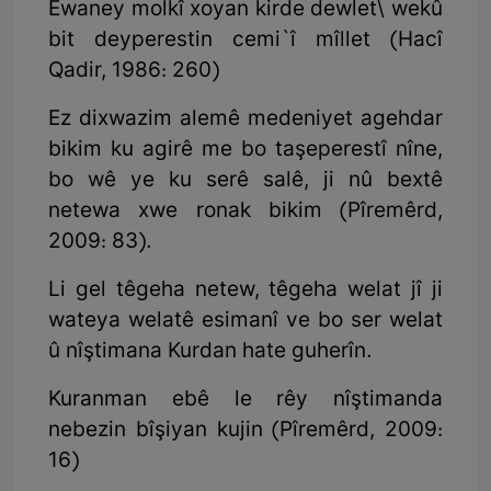
Ewaney molkî xoyan kirde dewlet\ wekû
bit deyperestin cemi`î mîllet (Hacî
Qadir, 1986: 260)
Ez dixwazim alemê medeniyet agehdar
bikim ku agirê me bo taşeperestî nîne,
bo wê ye ku serê salê, ji nû bextê
netewa xwe ronak bikim (Pîremêrd,
2009: 83).
Li gel têgeha netew, têgeha welat jî ji
wateya welatê esimanî ve bo ser welat
û nîştimana Kurdan hate guherîn.
Kuranman ebê le rêy nîştimanda
nebezin bîşiyan kujin (Pîremêrd, 2009:
16)