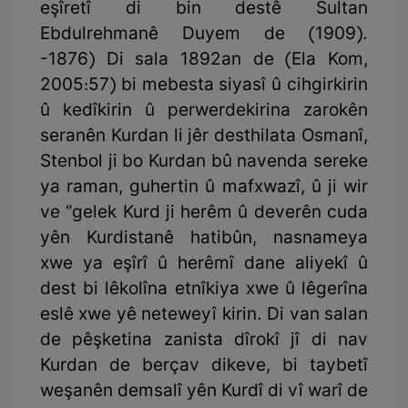
eşîretî di bin destê Sultan
Ebdulrehmanê Duyem de (1909).
-1876) Di sala 1892an de (Ela Kom,
2005:57) bi mebesta siyasî û cihgirkirin
û kedîkirin û perwerdekirina zarokên
seranên Kurdan li jêr desthilata Osmanî,
Stenbol ji bo Kurdan bû navenda sereke
ya raman, guhertin û mafxwazî, û ji wir
ve “gelek Kurd ji herêm û deverên cuda
yên Kurdistanê hatibûn, nasnameya
xwe ya eşîrî û herêmî dane aliyekî û
dest bi lêkolîna etnîkiya xwe û lêgerîna
eslê xwe yê neteweyî kirin. Di van salan
de pêşketina zanista dîrokî jî di nav
Kurdan de berçav dikeve, bi taybetî
weşanên demsalî yên Kurdî di vî warî de