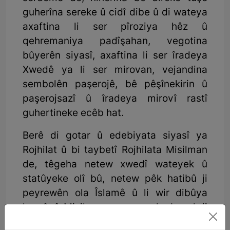
guherîna sereke û cidî dibe û di wateya
axaftina li ser pîroziya hêz û
qehremaniya padîşahan, vegotina
bûyerên siyasî, axaftina li ser îradeya
Xwedê ya li ser mirovan, vejandina
sembolên paşerojê, bê pêşînekirin û
paşerojsazî û îradeya mirovî rastî
guhertineke ecêb hat.
Berê di gotar û edebiyata siyasî ya
Rojhilat û bi taybetî Rojhilata Misilman
de, têgeha netew xwedî wateyek û
statûyeke olî bû, netew pêk hatibû ji
peyrewên ola Îslamê û li wir dibûya
hemûyê Misilmanan xwe weke beşek ji
umeta Îslamê bidana nasandin. Piştî