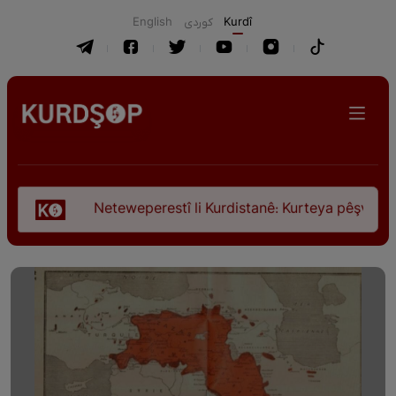
English
كوردی
Kurdî
Neteweperestî li Kurdistanê: Kurteya pêşveçûna dirokî û