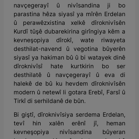
navçegerayî û nivîsandina ji bo
parastina hêza siyasî ya mîrên Erdelan
û perawêzxistina xelkê dîroknivîsên
Kurdî tûşê dubarekirina girîngiya kêm a
kevneşopiya dîrokî, wate riwayeta
desthilat-navend û vegotina bûyerên
siyasî ya hakiman bû û bi watayek dinê
dîroknivîsî hate kurtkirin bo ser
desthilatê û navçegerayî û eva di
halekê de bû ku hevdem dîroknivîsên
modern û netewî li gotara Erebî, Farsî û
Tirkî di serhildanê de bûn.
Bi giştî, dîroknivîsiya serdema Erdelan,
tevî hin xalên erênî jî, heman
kevneşopiya nivîsandina bûyeran