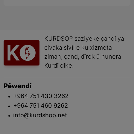
KURDŞOP saziyeke çandî ya
civaka sivîl e ku xizmeta
ziman, çand, dîrok û hunera
Kurdî dike.
Pêwendî
+964 751 430 3262
+964 751 460 9262
info@kurdshop.net