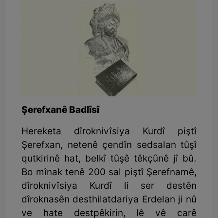
Şerefxanê Badlîsî
Hereketa dîroknivîsiya Kurdî piştî
Şerefxan, netenê çendîn sedsalan tûşî
qutkirinê hat, belkî tûşê têkçûnê jî bû.
Bo mînak tenê 200 sal piştî Şerefnamê,
dîroknivîsiya Kurdî li ser destên
dîroknasên desthilatdariya Erdelan ji nû
ve hate destpêkirin, lê vê carê