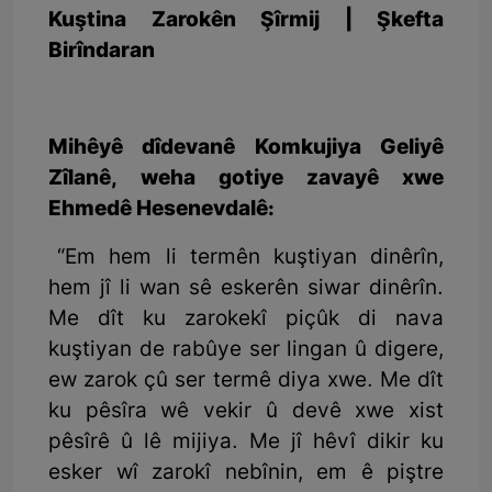
Kuştina Zarokên Şîrmij | Şkefta
Birîndaran
Mihêyê dîdevanê Komkujiya Geliyê
Zîlanê, weha gotiye zavayê xwe
Ehmedê Hesenevdalê:
“Em hem li termên kuştiyan dinêrîn,
hem jî li wan sê eskerên siwar dinêrîn.
Me dît ku zarokekî piçûk di nava
kuştiyan de rabûye ser lingan û digere,
ew zarok çû ser termê diya xwe. Me dît
ku pêsîra wê vekir û devê xwe xist
pêsîrê û lê mijiya. Me jî hêvî dikir ku
esker wî zarokî nebînin, em ê piştre