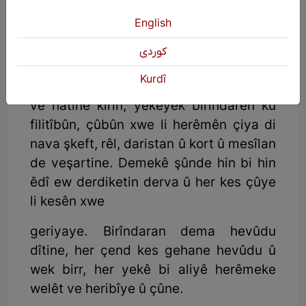
English
Hevdîtina Birîndaran
كوردی
Piştî ew qas Komkujiyên ku li Geliyên
Kurdî
Zîlanê, ji aliyê leşkerên dewleta Tirkiyê
ve hatine kirin, yekeyek birîndarên ku
filitîbûn, çûbûn xwe li herêmên çiya di
nava şkeft, rêl, daristan û kort û mesîlan
de veşartine. Demekê şûnde hin bi hin
êdî ew derdiketin derva û her kes çûye
li kesên xwe
geriyaye. Birîndaran dema hevûdu
dîtine, her çend kes gehane hevûdu û
wek birr, her yekê bi aliyê herêmeke
welêt ve heribîye û çûne.