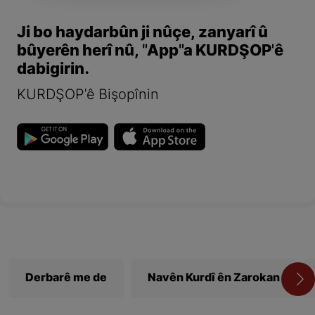
Ji bo haydarbûn ji nûçe, zanyarî û
bûyerên herî nû, "App"a KURDŞOP'ê
dabigirin.
KURDŞOP'ê Bişopînin
Derbarê me de
Navên Kurdî ên Zarokan