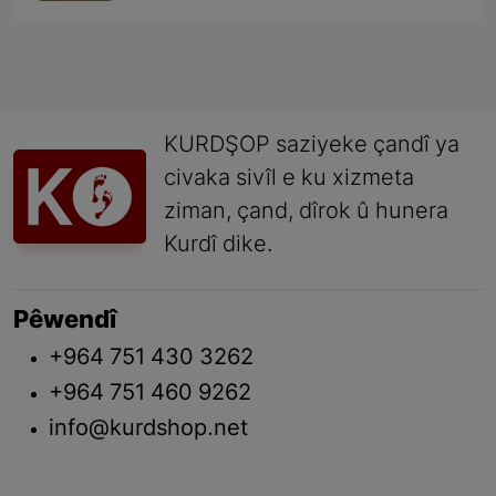
KURDŞOP saziyeke çandî ya
civaka sivîl e ku xizmeta
ziman, çand, dîrok û hunera
Kurdî dike.
Pêwendî
+964 751 430 3262
+964 751 460 9262
info@kurdshop.net