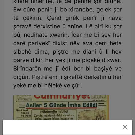
kîlerê niherîne, tê de penîrê şor dîtine.
Ew cûre penîr, ji bo xiranebe, gelek şor
tê çêkirin. Çend girêk penîr ji nava
şoravê derxistine û anîne. Lê pirî ku şor
bû, nedihate xwarin. Îcar me bi şev her
carê pariyekî dixist nêv ava çem heta
sibehê dima, piştre me dianî û li hev
parve dikir, her yek ji me piçekê dixwar.
Birîndarên me jî êdî ber bi başiyê ve
diçûn. Piştre em ji şikeftê derketin û her
yekê me bi hêlekê ve çû”.