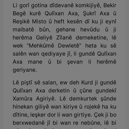
Li gorî gotina dîdevanê komkijiyê, Bekir
Begê kurê Qulîxan Axa, Şukrî Axa û
Reşikê Misto û heft kesên dî ku ji eynî
malbatê bûn, gehane hevûdu û ji
herêma Geliyê Zîlanê derneketine, lê
wek ”Mehkûmê Dewletê” heta ku sê
salên wan qediyaye jî, li gundê Qulîxan
Axa mane û bi şevan li herêmê
geriyane.
Lê piştî sê salan, ew deh Kurd ji gundê
Qulîxan Axa derketin û çûne gundekî
Xamûra Agiriyê. Lê demkurtek şûnde
hinekan giliyê wan kiriye û rojekê ha ku
dîtine, leşker dor li wan girtiye. Çek ji bo
berxwedanê jî bi wan re nebûne, lê bi