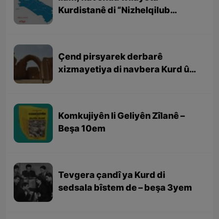
Kurdistanê di “Nizhelqilub
Hemdulah Mustewfî” (نزهەالقلوب
حمداللە مستوفی ) de
Çend pirsyarek derbarê
xizmayetiya di navbera Kurd û
Sasaniyan
Komkujiyên li Geliyên Zîlanê –
Beşa 10em
Tevgera çandî ya Kurd di
sedsala bîstem de – beşa 3yem