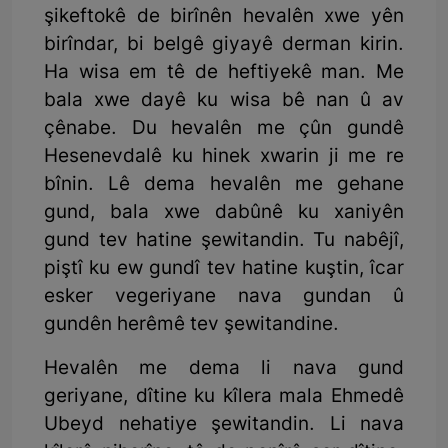
şikeftokê de birînên hevalên xwe yên
birîndar, bi belgê giyayê derman kirin.
Ha wisa em tê de heftiyekê man. Me
bala xwe dayê ku wisa bê nan û av
çênabe. Du hevalên me çûn gundê
Hesenevdalê ku hinek xwarin ji me re
bînin. Lê dema hevalên me gehane
gund, bala xwe dabûnê ku xaniyên
gund tev hatine şewitandin. Tu nabêjî,
piştî ku ew gundî tev hatine kuştin, îcar
esker vegeriyane nava gundan û
gundên herêmê tev şewitandine.
Hevalên me dema li nava gund
geriyane, dîtine ku kîlera mala Ehmedê
Ubeyd nehatiye şewitandin. Li nava