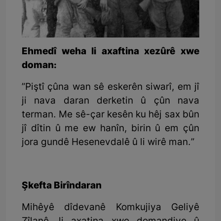
Ehmedî weha li axaftina xezûrê xwe
doman:
”Piştî çûna wan sê eskerên siwarî, em jî
ji nava daran derketin û çûn nava
terman. Me sê-çar kesên ku hêj sax bûn
jî dîtin û me ew hanîn, birin û em çûn
jora gundê Hesenevdalê û li wirê man.”
Şkefta Birîndaran
Mihêyê dîdevanê Komkujiya Geliyê