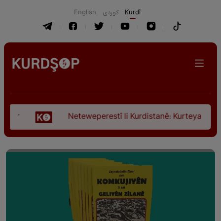
English
كوردی
Kurdî
Neteweperestî li Kurdistanê: Kurteya pêşveçûna 