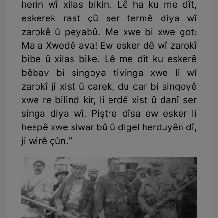
herin wî xilas bikin. Lê ha ku me dît,
eskerek rast çû ser termê diya wî
zarokê û peyabû. Me xwe bi xwe got:
Mala Xwedê ava! Ew esker dê wî zarokî
bibe û xilas bike. Lê me dît ku eskerê
bêbav bi singoya tivinga xwe li wî
zarokî jî xist û carek, du car bi singoyê
xwe re bilind kir, li erdê xist û danî ser
singa diya wî. Piştre dîsa ew esker li
hespê xwe siwar bû û digel herduyên dî,
ji wirê çûn.”