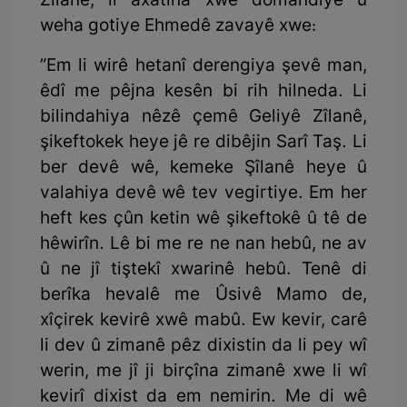
Zîlanê, li axatina xwe domandiye û
weha gotiye Ehmedê zavayê xwe:
”Em li wirê hetanî derengiya şevê man,
êdî me pêjna kesên bi rih hilneda. Li
bilindahiya nêzê çemê Geliyê Zîlanê,
şikeftokek heye jê re dibêjin Sarî Taş. Li
ber devê wê, kemeke Şîlanê heye û
valahiya devê wê tev vegirtiye. Em her
heft kes çûn ketin wê şikeftokê û tê de
hêwirîn. Lê bi me re ne nan hebû, ne av
û ne jî tiştekî xwarinê hebû. Tenê di
berîka hevalê me Ûsivê Mamo de,
xîçirek kevirê xwê mabû. Ew kevir, carê
li dev û zimanê pêz dixistin da li pey wî
werin, me jî ji birçîna zimanê xwe li wî
kevirî dixist da em nemirin. Me di wê