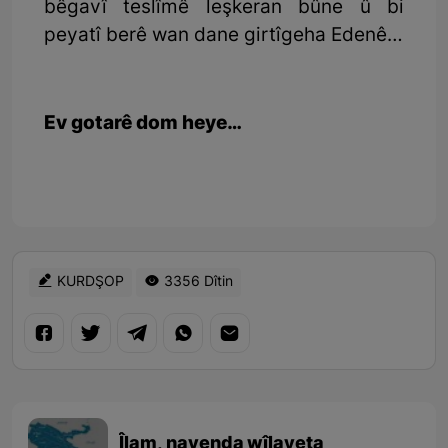
bêgavî teslîmê leşkeran bûne û bi
peyatî berê wan dane girtîgeha Edenê…
Ev gotarê dom heye…
KURDŞOP
3356 Dîtin
Îlam, navenda wîlayeta