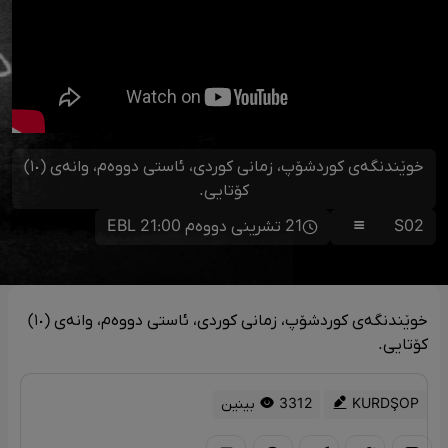
خوێندنگەی کوردشۆپ، زمانی کوردی، ئاستی دووەم، وانەی (١٠)
کۆتایی.
S02
21 تشرینی دووەم 21:00 EBL
خوێندنگەی کوردشۆپ، زمانی کوردی، ئاستی دووەم، وانەی (١٠)
کۆتایی.
KURDŞOP
3312 بینین