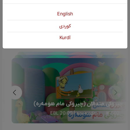
English
كوردی
دوایین بەرنامە
Kurdî
چیرۆکی منداڵان (چیرۆکی مام هۆمەرە)
S02
یەکشەممە | 20:00 EBL