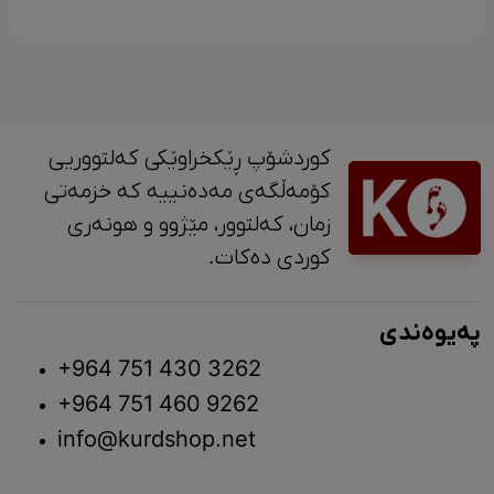
کوردشۆپ ڕێکخراوێکی کەلتووریی
کۆمەڵگەی مەدەنییە کە خزمەتی
زمان، کەلتوور، مێژوو و ‎هونەری
کوردی دەکات.
پەیوەندی
+964 751 430 3262
+964 751 460 9262
info@kurdshop.net