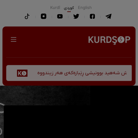
English
كوردی
Kurdî
پێشانگەی