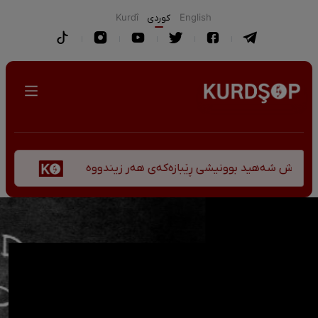
English
كوردی
Kurdî
پێشانگەی