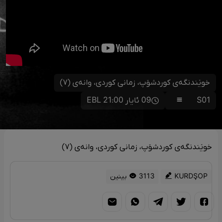
خوێندنگەی کوردشۆپ، زمانی کوردی، وانەی (٧)
S01
09 ئایار 21:00 EBL
خوێندنگەی کوردشۆپ، زمانی کوردی، وانەی (٧)
KURDŞOP
3113 بینین