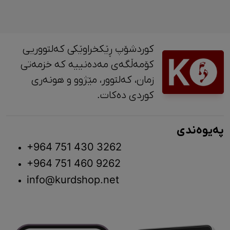
کوردشۆپ ڕێکخراوێکی کەلتووریی
کۆمەڵگەی مەدەنییە کە خزمەتی
زمان، کەلتوور، مێژوو و ‎هونەری
کوردی دەکات.
پەیوەندی
+964 751 430 3262
+964 751 460 9262
info@kurdshop.net