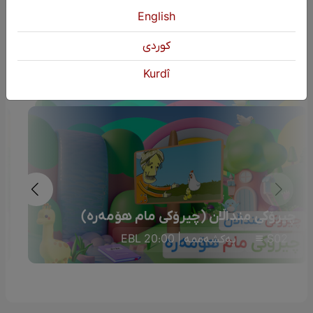
English
دوایین بەرنامە
كوردی
Kurdî
چیرۆکی منداڵان (چیرۆکی مام هۆمەرە)
S02
یەکشەممە | 20:00 EBL