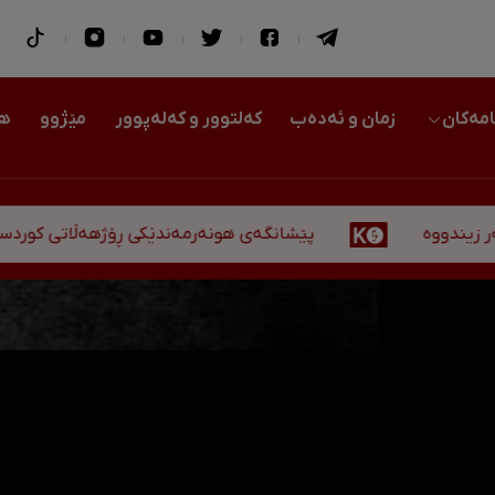
امەکان
زمان و ئەدەب
کەلتوور و کەلەپوور
مێژوو
هو
پێشانگەی هونەرمەندێکی ڕۆژهەڵاتی کوردستان لە هەول