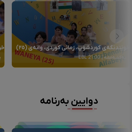
خوێندنگەی کوردشۆپ، زمانی کوردی، وانەی (٢٥)
خو
یەکشەممە | 21:00 EBL
ی
دوایین بەرنامە