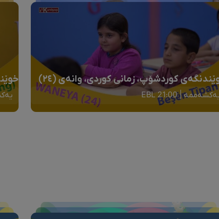
ێندنگەی کوردشۆپ، زمانی کوردی، وانەی (٢٤)
خوێند
ەکشەممە | 21:00 EBL
یەکشەم