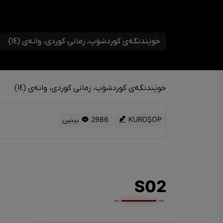
خوێندنگەی کوردشۆپ، زمانی کوردی، وانەی (١٤)
خوێندنگەی کوردشۆپ، زمانی کوردی، وانەی (١٤)
KURDŞOP
2986 بینین
S02