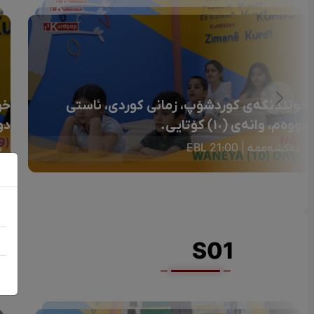
خوێندنگەی کوردشۆپ، زمانی کوردی، ئاستی
خو
دووەم، وانەی (١٠) کۆتایی.
دو
یەکشەممە | 21:00 EBL
ی
S01