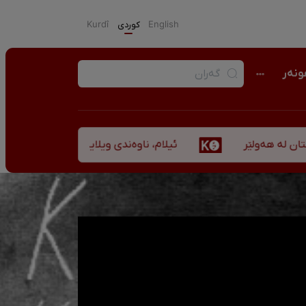
English
كوردی
Kurdî
نەر
ئیلام، ناوەندی ویلایەتی کوردستان لە ”نزهەالقلوب
ێر