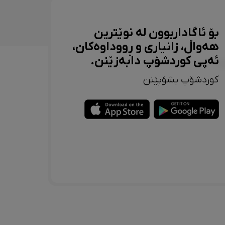
بۆ ئاگاداربوون لە نوێترین
هەواڵ، زانیاری و ڕووداوەکان،
ئەپی کوردشۆپ دابەزێنن.
کوردشۆپ بشۆپێنن