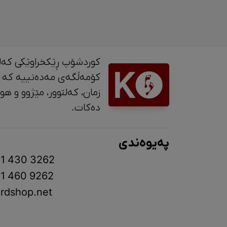
کوردشۆپ ڕێکخراوێکی کەل
کۆمەڵگەی مەدەنییە کە 
زمان، کە
دەکات.
پەیوەندی
1 430 3262
1 460 9262
rdshop.net