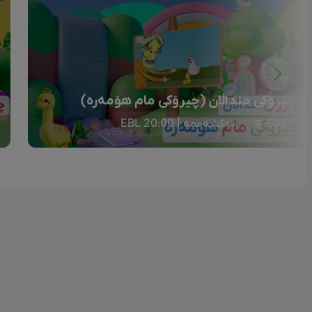
چیرۆکی منداڵان (چیرۆکی مام هۆمەرە)
S02
یەکشەممە | 20:00 EBL