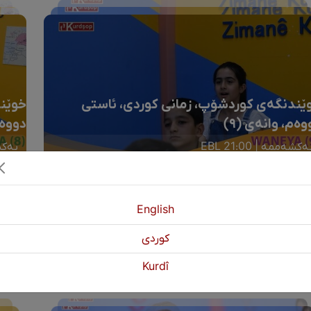
ێندنگەی کوردشۆپ، زمانی کوردی، ئاستی
خوێند
وەم، وانەی (٩)
دووەم
ەکشەممە | 21:00 EBL
یەکشەم
English
كوردی
Kurdî