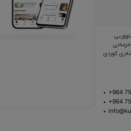
تووریی
خزمەتی
لتوور، مێژوو و ‎هونەری کوردی
+964 75
+964 75
info@ku