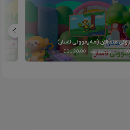
ۆکی منداڵان (مەیموونی لاسار)
چیرۆکی
S0
یەکشەممە | 20:00 EBL
S02