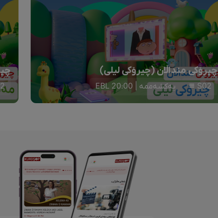
چیرۆکی منداڵان (چیرۆکی لیلی)
چیر
S02
یەکشەممە | 20:00 EBL
2