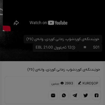
خوێندنگەی کوردشۆپ، زمانی کوردی، وانەی (٢٥)
S01
12 ئەیلوول 21:00 EBL
خوێندنگەی کوردشۆپ، زمانی کوردی، وانەی (٢٥)
KURDŞOP
2993 بینین