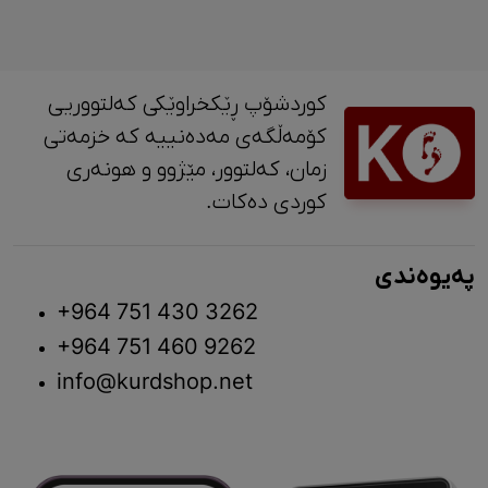
کوردشۆپ ڕێکخراوێکی کەلتووریی
کۆمەڵگەی مەدەنییە کە خزمەتی
زمان، کەلتوور، مێژوو و ‎هونەری
کوردی دەکات.
پەیوەندی
+964 751 430 3262
+964 751 460 9262
info@kurdshop.net