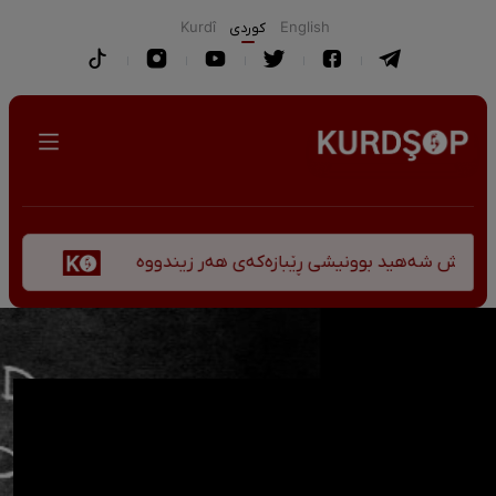
English
كوردی
Kurdî
پێشانگەی