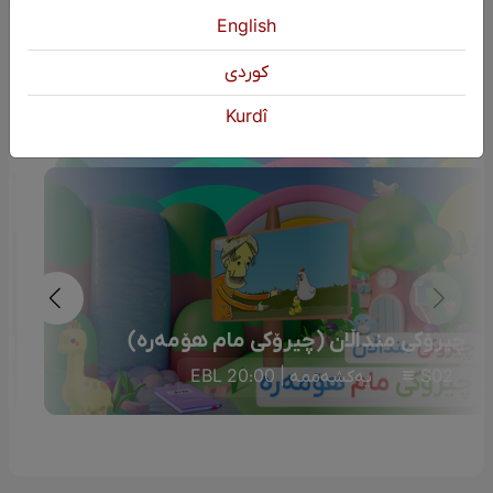
English
دوایین بەرنامە
كوردی
Kurdî
چیرۆکی منداڵان (چیرۆکی مام هۆمەرە)
S02
یەکشەممە | 20:00 EBL