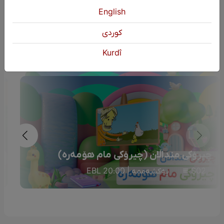
English
دوایین بەرنامە
كوردی
Kurdî
چیرۆکی منداڵان (چیرۆکی مام هۆمەرە)
S02
یەکشەممە | 20:00 EBL