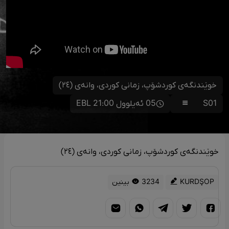
خوێندنگەی کوردشۆپ، زمانی کوردی، وانەی (٢٤)
S01
05 ئەیلوول 21:00 EBL
خوێندنگەی کوردشۆپ، زمانی کوردی، وانەی (٢٤)
KURDŞOP
3234 بینین