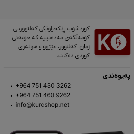
کوردشۆپ ڕێکخراوێکی کەلتووریی
کۆمەڵگەی مەدەنییە کە خزمەتی
زمان، کەلتوور، مێژوو و ‎هونەری
کوردی دەکات.
پەیوەندی
+964 751 430 3262
+964 751 460 9262
info@kurdshop.net