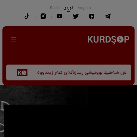
English
كوردی
Kurdî
پێشانگەی