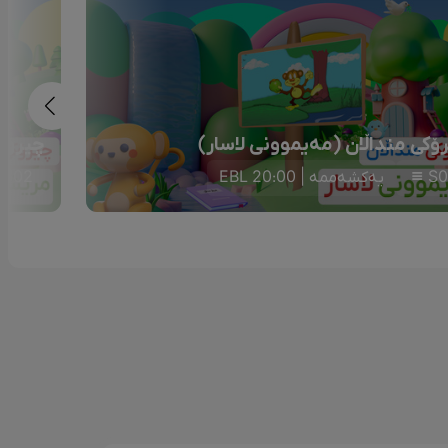
ۆکی منداڵان (مەیموونی لاسار)
چیرۆکی
S0
یەکشەممە | 20:00 EBL
S02