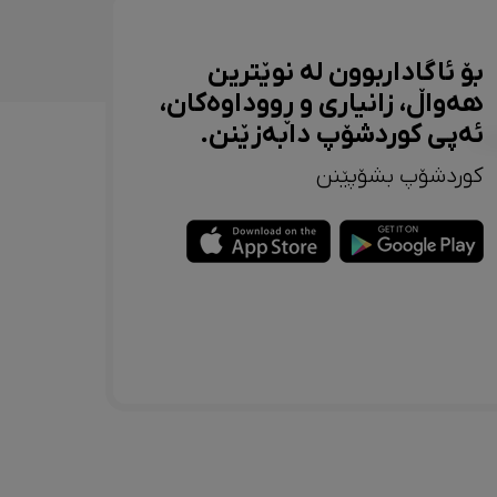
بۆ ئاگاداربوون لە نوێترین
هەواڵ، زانیاری و ڕووداوەکان،
ئەپی کوردشۆپ دابەزێنن.
کوردشۆپ بشۆپێنن