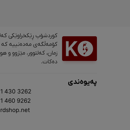
کوردشۆپ ڕێکخراوێکی کەل
کۆمەڵگەی مەدەنییە کە 
زمان، کە
دەکات.
پەیوەندی
1 430 3262
1 460 9262
rdshop.net