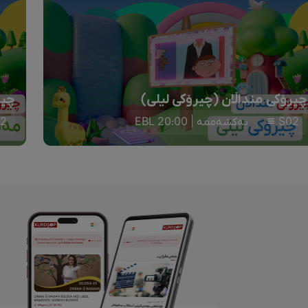
چیرۆکی منداڵان (چیرۆکی لیلی)
چیر
S02
یەکشەممە | 20:00 EBL
2