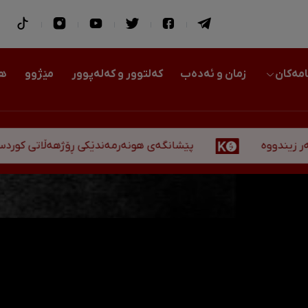
امەکان
زمان و ئەدەب
کەلتوور و کەلەپوور
مێژوو
هو
پێشانگەی هونەرمەندێکی ڕۆژهەڵاتی کوردستان لە هەول