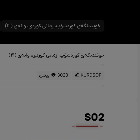
خوێندنگەی کوردشۆپ، زمانی کوردی، وانەی (٢١)
خوێندنگەی کوردشۆپ، زمانی کوردی، وانەی (٢١)
KURDŞOP
3023 بینین
S02