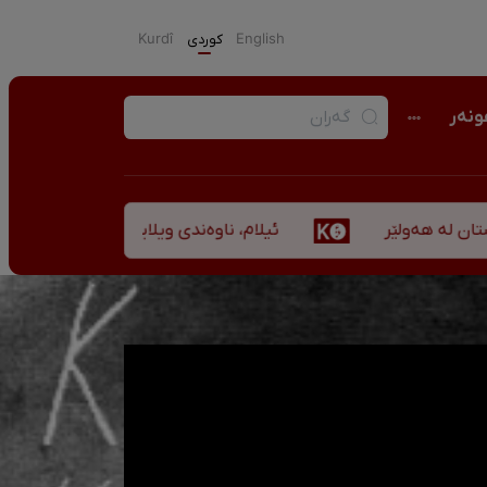
English
كوردی
Kurdî
نەر
ئیلام، ناوەندی ویلایەتی کوردستان لە ”نزهەالقلوب 
ێر