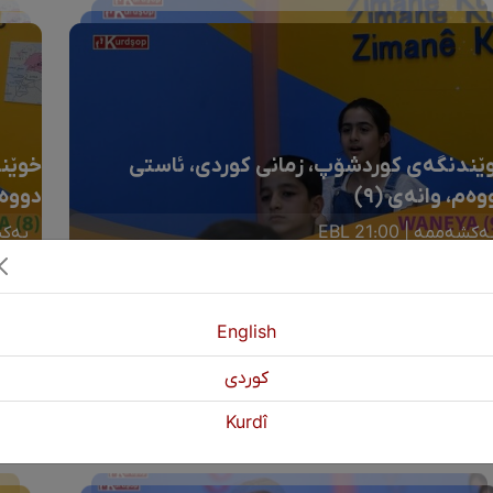
ێندنگەی کوردشۆپ، زمانی کوردی، ئاستی
خوێند
وەم، وانەی (٩)
دووەم
ەکشەممە | 21:00 EBL
یەکشەم
English
كوردی
Kurdî