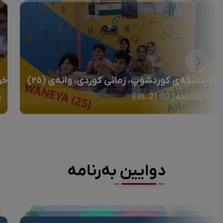
خوێندنگەی کوردشۆپ، زمانی کوردی، وانەی (٢٥)
خو
یەکشەممە | 21:00 EBL
ی
دوایین بەرنامە