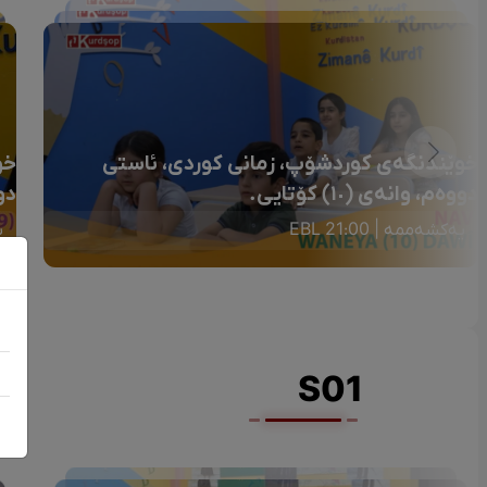
خوێندنگەی کوردشۆپ، زمانی کوردی، ئاستی
خو
دووەم، وانەی (١٠) کۆتایی.
دو
یەکشەممە | 21:00 EBL
ی
S01