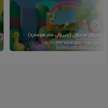
چیرۆکی منداڵان (چیرۆکی مام هۆمەرە)
S02
یەکشەممە | 20:00 EBL