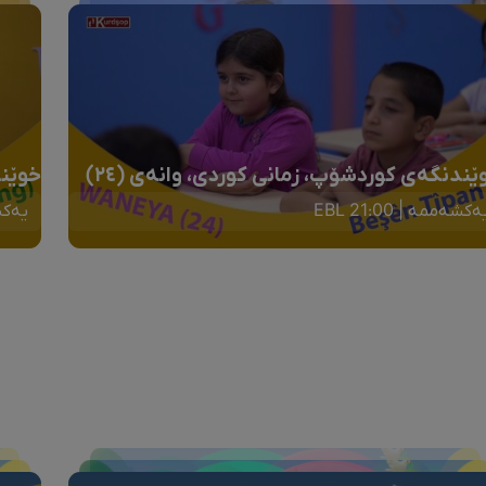
ێندنگەی کوردشۆپ، زمانی کوردی، وانەی (٢٤)
خوێند
ەکشەممە | 21:00 EBL
یەکشەم