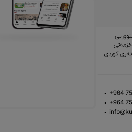
تووریی
خزمەتی
لتوور، مێژوو و ‎هونەری کوردی
+964 75
+964 75
info@ku