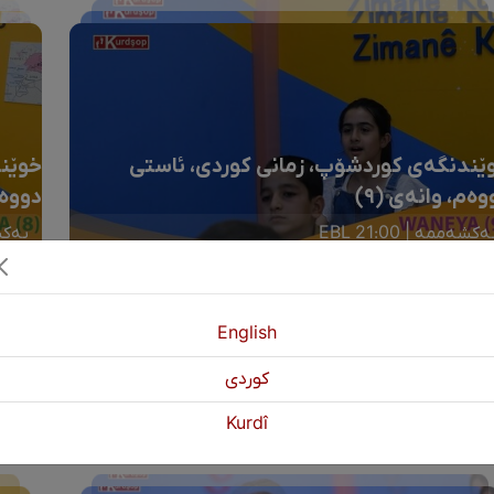
ێندنگەی کوردشۆپ، زمانی کوردی، ئاستی
خوێند
وەم، وانەی (٩)
دووەم
ەکشەممە | 21:00 EBL
یەکشەم
English
كوردی
Kurdî