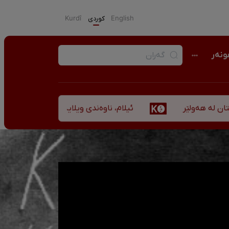
English
كوردی
Kurdî
نەر
ئیلام، ناوەندی ویلایەتی کوردستان لە ”نزهەالقلوب 
ێر