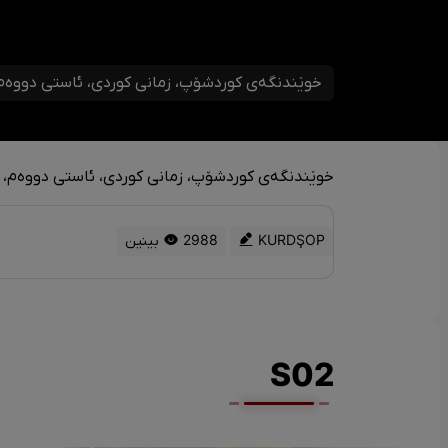
خوێندنگەی کوردشۆپ، زمانی کوردی، ئاستی دووەم، و
خوێندنگەی کوردشۆپ، زمانی کوردی، ئاستی دووەم، وا
KURDŞOP
2988 بینین
S02