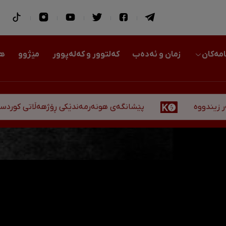
امەکان
زمان و ئەدەب
کەلتوور و کەلەپوور
مێژوو
هو
پێشانگەی هونەرمەندێکی ڕۆژهەڵاتی کوردستان لە هەول