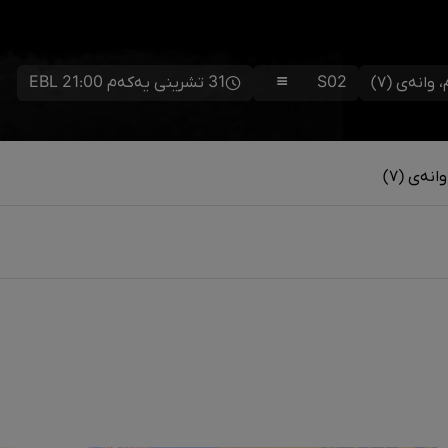
انەی (٧)
S02
31 تشرینی یەکەم 21:00 EBL
نەی (٧)