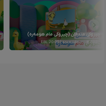
چیرۆکی منداڵان (چیرۆکی مام هۆمەرە)
S02
یەکشەممە | 20:00 EBL