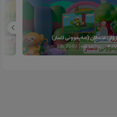
ۆکی منداڵان (مەیموونی لاسار)
چیرۆکی
S0
یەکشەممە | 20:00 EBL
S02