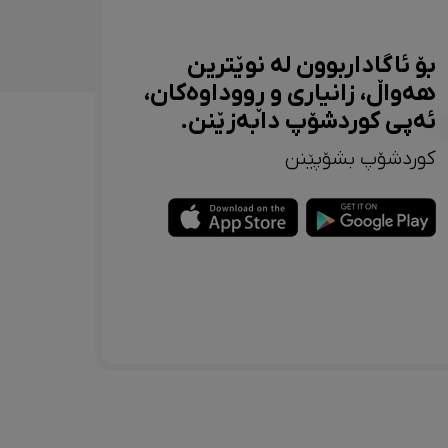
بۆ ئاگاداربوون لە نوێترین
هەواڵ، زانیاری و ڕووداوەکان،
ئەپی کوردشۆپ دابەزێنن.
کوردشۆپ بشۆپێنن