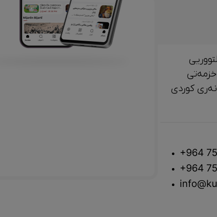
تووریی
خزمەتی
لتوور، مێژوو و ‎هونەری کوردی
+964 75
+964 75
info@ku