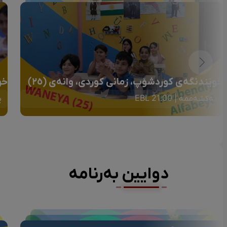
خوێندنگەی کوردشۆپ، زمانی کوردی، وانەی (٢٥)
خو
یەکشەممە | 21:00 EBL
ی
دوایین بەرنامە