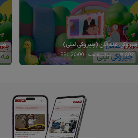
چیرۆکی منداڵان (چیرۆکی لیلی)
چیر
S02
یەکشەممە | 20:00 EBL
2