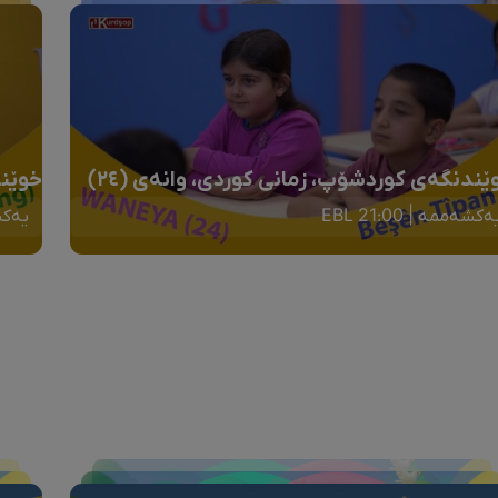
ێندنگەی کوردشۆپ، زمانی کوردی، وانەی (٢٤)
خوێند
ەکشەممە | 21:00 EBL
یەکشەم