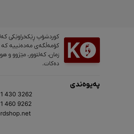
کوردشۆپ ڕێکخراوێکی کەل
کۆمەڵگەی مەدەنییە کە 
زمان، کە
دەکات.
پەیوەندی
1 430 3262
1 460 9262
rdshop.net