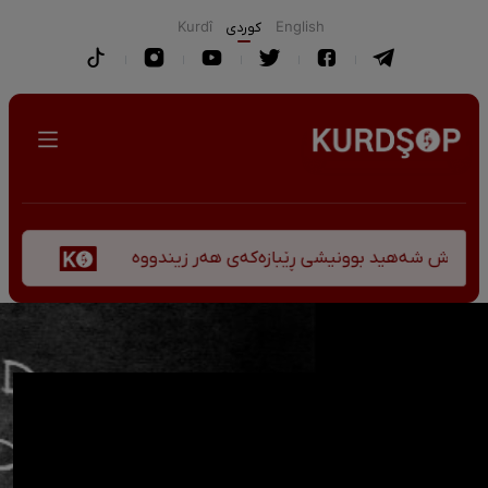
English
كوردی
Kurdî
پێشانگەی