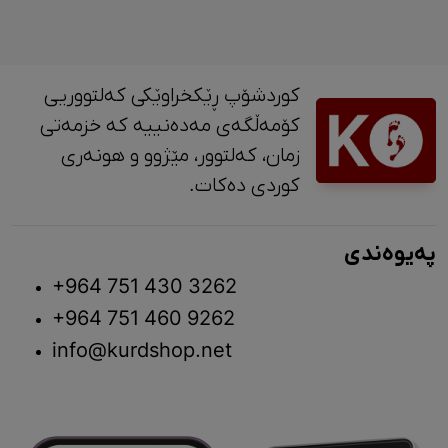
کوردشۆپ ڕێکخراوێکی کەلتووریی
کۆمەڵگەی مەدەنییە کە خزمەتی
زمان، کەلتوور، مێژوو و ‎هونەری
کوردی دەکات.
پەیوەندی
+964 751 430 3262
+964 751 460 9262
info@kurdshop.net