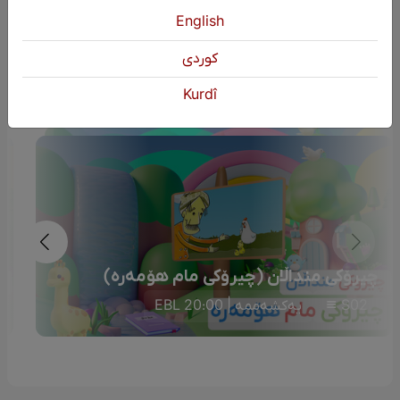
English
دوایین بەرنامە
كوردی
Kurdî
چیرۆکی منداڵان (چیرۆکی مام هۆمەرە)
S02
یەکشەممە | 20:00 EBL