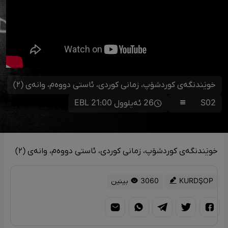
خوێندنگەی کوردشۆپ، زمانی کوردی، ئاستی دووەم، وانەی (٢)
S02
26 ئەیلوول 21:00 EBL
خوێندنگەی کوردشۆپ، زمانی کوردی، ئاستی دووەم، وانەی (٢)
KURDŞOP
3060 بینین