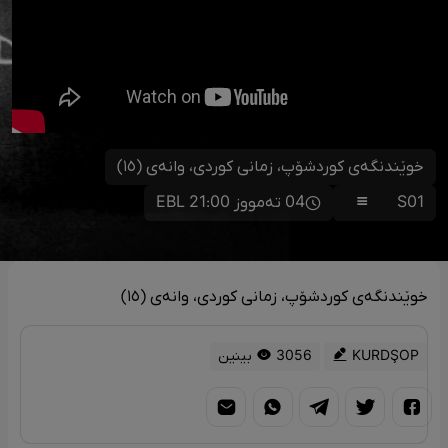
خوێندنگەی کوردشۆپ، زمانی کوردی، وانەی (١٥)
S01
04 تەمووز 21:00 EBL
خوێندنگەی کوردشۆپ، زمانی کوردی، وانەی (١٥)
KURDŞOP
3056 بینین