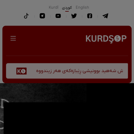
English
كوردی
Kurdî
پێشانگە