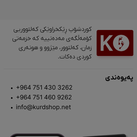
کوردشۆپ ڕێکخراوێکی کەلتووریی
کۆمەڵگەی مەدەنییە کە خزمەتی
زمان، کەلتوور، مێژوو و ‎هونەری
کوردی دەکات.
پەیوەندی
+964 751 430 3262
+964 751 460 9262
info@kurdshop.net