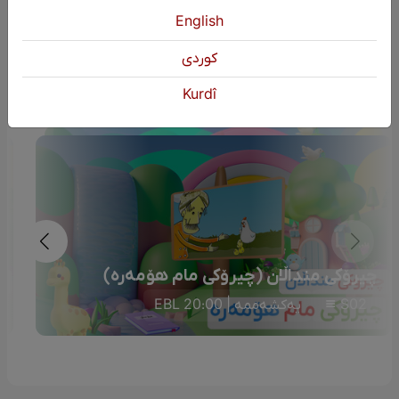
English
دوایین بەرنامە
كوردی
Kurdî
چیرۆکی منداڵان (چیرۆکی مام هۆمەرە)
S02
یەکشەممە | 20:00 EBL