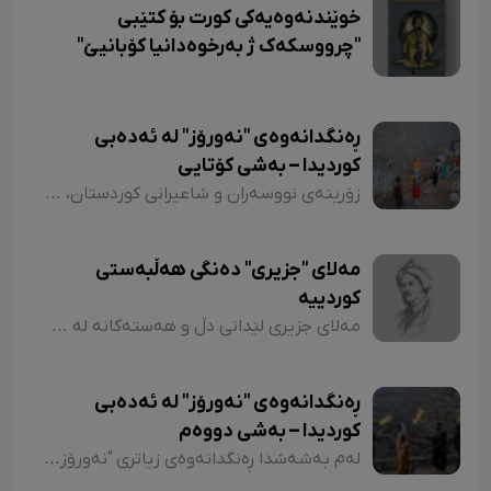
خوێندنەوەیەکی کورت بۆ کتێبی
"چرووسکەک ژ بەرخوەدانیا کۆبانیێ"
ڕەنگدانەوەی "نەورۆز" لە ئەدەبی
کوردیدا – بەشی کۆتایی
زۆرینەی نووسەران و شاعیرانی کوردستان، لە شیعر و دەقەکانیاندا بە شێوازی جۆراوجۆر باسی نەورۆزیان کردووە کە لەبەر نەبوونی مەجال تەنیا ئاماژەمان بە چەند شاعیر و چەند نموونە شیعر کرد. پێم خۆشە لە کۆتاییشدا ئاماژە بەوە بکەم کە شاعیران "موخلیس، عەونی، هەژار، زاری، عەلی حەسەنیانی، ژیلا حسەینی، محەممەد ساڵح دیلان، ئەسیری، ناسر ئاغابرا، جەلال مەلەکشا، شێرکۆ بێکەس و عەبدوڵڵا پەشێو و..." لە چەندین شیعریاندا باسی "نەورۆز"یان کردووە و لەسەر کوردستانیبوونی نەورۆز جەختیان کردووەتەوە.
مەلای "جزیری" دەنگی هەڵبەستی
کوردییە
مەلای جزیری لێدانی دڵ و هەستەکانە لە شیعری کلاسیکدا. مەلای جزیری ساڵی ١٥٦٥ لە جزیری بۆتان لەدایک بووە. ناوی "ئەحمەد"ە و لە شیعردا نازناوی "نیشانی، مەلێ و مەلا"یە و لە سەدەی ١٧دا ژیاوە. مەلا ئەحمەد جزیری لەسەر دەستی باوکی (شێخ محەممەد) دەستی بە خوێندن کردووە و لە مەدرەسەی "هەکاری و عیمادی" درێژەی بە خوێندن داوە.
ڕەنگدانەوەی "نەورۆز" لە ئەدەبی
کوردیدا – بەشی دووەم
لەم بەشەشدا ڕەنگدانەوەی زیاتری "نەورۆز" لە شیعر و دەقی کوردیدا دەخەینەڕوو. هەروەها پێویستە ئاماژەش بەوە بکەم کە وێڕای ئەوەی لەم وتارەدا ڕەنگدانەوەی "نەورۆز" لە ئەدەبی کوردیدا دەبینین، ئاوڕێکیش لە شاعیران و نووسەرانمان دەدەینەوە کە بەداخەوە ناوی هەندێکیان بە فەرامۆشی سپێردراون.