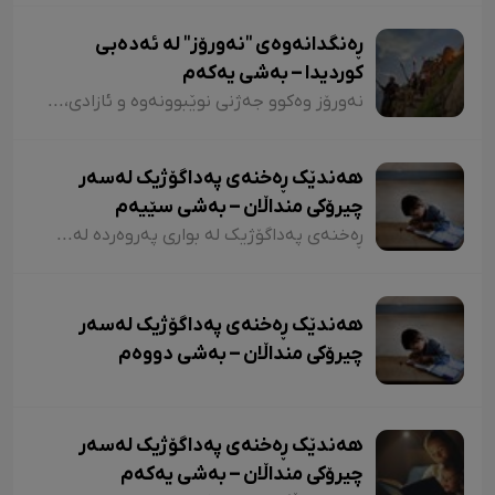
ڕەنگدانەوەی "نەورۆز" لە ئەدەبی
کوردیدا – بەشی یەکەم
نەورۆز وەکوو جەژنی نوێبوونەوە و ئازادی، لە ئەدەبی کوردیدا و لەلای شاعیران و نووسەرانی کورد، هەمیشە جێی بایەخ و تێڕامان بووە. شاعیران و نووسەرانی کورد وەکوو دیوێکی جوانی و دەرچەیەکی ئازادی و هێمای ڕزگاریی نەتەوەیی، نەورۆزیان لەنێو شیعر و دەقەکەیاندا بەکار هێناوە. ئەم بابەتەش دەگەڕێتەوە بۆ گرێدراویی حاشاهەڵنەگری کورد و کوردستان بە نەورۆزەوە
هەندێک ڕەخنەی پەداگۆژیک لەسەر
چیرۆکی منداڵان – بەشی سێیەم
ڕەخنەی پەداگۆژیک لە بواری پەروەردە لەسەر چیرۆکی منداڵان؛ هەندێکجار لە چیرۆکی منداڵاندا تووشی ئەو جۆرە وشەیە دەبین کە کاریگەرییان لەسەر مێشکی منداڵان دەبێت و ڕێگەیان پێ دەدات بیرۆکەیەکی خراپ لە مێشکیاندا دروست بکەن. بۆ نموونە دەتوانین لێرەدا سەرنجەکانمان لەسەر چیرۆکی "تیتی و پیرێ، کال و سێڤێ و نیسکۆ" بخەینەڕوو. لە بەشێکی چیرۆکی "تیتی و پیرێ"دا وەها دەڵێت:
هەندێک ڕەخنەی پەداگۆژیک لەسەر
چیرۆکی منداڵان – بەشی دووەم
هەندێک ڕەخنەی پەداگۆژیک لەسەر
چیرۆکی منداڵان – بەشی یەکەم