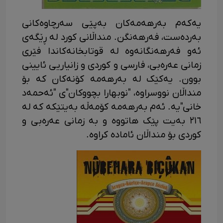
یەکەم بەرهەمەکان بەپێی سەرچاوەکانی
بەردەست، فەرهەنگن. منداڵانی کورد لە ڕێگەی
ئەو فەرهەنگانەوە لە قوتابخانەکاندا فێری
زمانی عەرەبی، فارسی و کوردی و زانیاریی ئایینی
بوون. یەکێک لە بەرهەمە کۆنەکان کە بۆ
منداڵان نووسراوە، "نوبهارا بچووکان"ی "ئەحمەد
خانی"یە. ئەم بەرهەمە کۆمەڵە بەیتێکە کە لە
٢١٦ بەیت پێک هاتووە و بە زمانی عەرەبی و
کوردی بۆ منداڵان ئامادە کراوە.