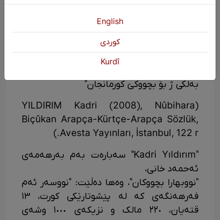
"ڤێک ئێخستن ئەهمەدێ خانی
English
ناڤێ نووبەهارا بچووکان دانی
كوردی
نە ژ بۆ ساهبرەواجان
Kurdî
بەلکی ژ بۆ بچووکێ کورمانجان"
(YILDIRIM Kadri (2008), Nûbihara
Biçûkan Arapça-Kürtçe-Arapça Sözlük,
Avesta Yayınları, İstanbul, 122 r.)
"Kadri Yıldırım" سەبارەت بەم بەرهەمەی
ئەحمەد خانی،
"نووبهارا بچووکان"، وەها دەڵێت: "نووسەر ئەم
فەرهەنگەی کە لە پێشوتارێکی کورت، ١٣
قتەیان، ٢٢٠ مالک و نزیکەی ١٠٠٠ وشەی