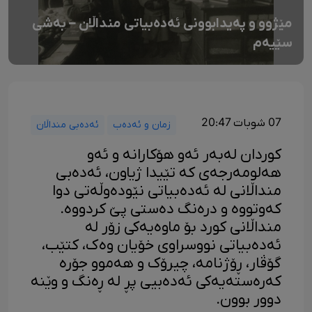
مێژوو و پەیدابوونی ئەدەبیاتی منداڵان – بەشی
سێیەم
07 شوبات 20:47
زمان و ئەدەب
ئەدەبی منداڵان
کوردان لەبەر ئەو هۆکارانە و ئەو
هەلومەرجەی کە تێیدا ژیاون، ئەدەبی
منداڵانی لە ئەدەبیاتی نێودەوڵەتی دوا
کەوتووە و درەنگ دەستی پێ کردووە.
منداڵانی کورد بۆ ماوەیەکی زۆر لە
ئەدەبیاتی نووسراوی خۆیان وەک، کتێب،
گۆڤار، ڕۆژنامە، چیرۆک و هەموو جۆرە
کەرەستەیەکی ئەدەبیی پڕ لە ڕەنگ و وێنە
دوور بوون.