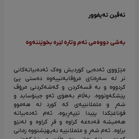
ئەڤین تەیفوور
بەشی دووەمی ئەم وتارە لێرە بخوێننەوە
مێژووی ئەدەبی کوردیش وەک ئەدەبیاتەکانی
تر لە سەرەتای مرۆڤایەتییەوە دەستی پێ
کردووە و بە قسەکردن و گەشەکردنی مرۆڤ
پێشکەوتووە. بەڵام بەهۆی ئەو جینۆساید و
شەڕ و ململانێیەی کە کورد لە هەموو
قۆناغێکدا پێیدا تێپەڕیوە، ئەم ئەدەبیاتە
هەمیشە قەدەغە کراوە و قڕ کراوە و لەنێو
براوە. ئەم شەڕ و ململانێیە نەیهێشتووە زمانی