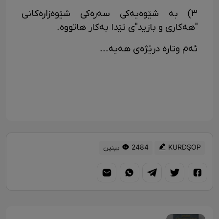
٣) بە شێوەیەکی سەرەکی شێوەزارەکانی
"هەکاری و بازید"ی تێدا بەکار هاتووە.
ئەم وتارە درێژەی هەیە...
KURDŞOP
2484 بینین