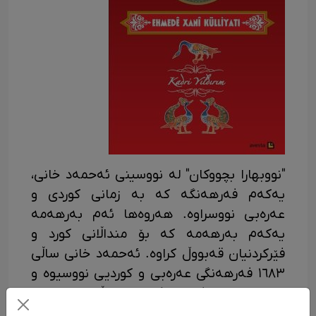
"نووبهارا بچووکان" لە نووسینی ئەحمەد خانی،
یەکەم فەرهەنگە کە بە زمانی کوردی و
عەرەبی نووسراوە. هەروەها ئەم بەرهەمە
یەکەم بەرهەمە کە بۆ منداڵانی کورد و
فێرکردنیان قەبووڵ کراوە. ئەحمەد خانی ساڵی
١٦٨٣ فەرهەنگی عەرەبی و کوردیی نووسیوە و
لە پێشەوەی فەرهەنگەکەدا دەڵێت کە ئەم
بەرهەمەی بۆ منداڵانی کورد نووسیوە: