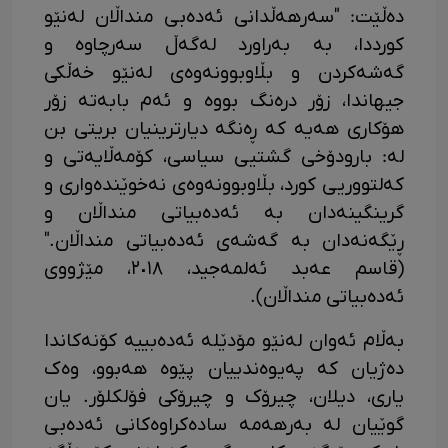
دەڵێت: "سەرهەڵدانی ئەدەبی منداڵان لەنێو
کورددا، بە بەراورد لەگەڵ سەرچاوە و
گەشەکردن و بڵاوبوونەوەی لەنێو خەڵکی
جیهاندا، زۆر درەنگ بووە و ئەم بابەتە زۆر
هۆکاری هەیە کە ڕەنگە دیارترینیان بریتی بن
لە: بارودۆخی گشتیی سیاسی، کۆمەڵایەتی و
کەلتووریی کورد، بڵاوبوونەوەی نەخوێندەواری و
گرینگینەدان بە ئەدەبیاتی منداڵان و
ڕێگەنەدان بە گەشەی ئەدەبیاتی منداڵان."
(قاسم عەبد ئەلمەجید، ٢٠١٨، مێژووی
ئەدەبیاتی منداڵان).
بەڵام ئەوان لەنێو مۆدێلە ئەدەبییە کۆنەکاندا
دەژیان کە پەیوەندییان پێوە هەبوو، وەک
یاری، دیلان، چیرۆک و چیرۆکی فۆلکلۆر. یان
گوێیان لە بەرهەمە سادەکراوەکانی ئەدەبی