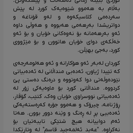
کوردی ببێتە زمانی دەسەڵات و پێشکەوتن.
به‌ڵام به هه‌موو شێوه‌یه‌ک کورد له پێش
سەردەمی کلاسیکه‌وه و له‌و قۆناغه و
دواتریشدا بەرهه‌می هەبووە و هه‌وڵی داوه
ئه‌و بەرهه‌مانه بۆ نه‌وه‌کانی خۆیان و بۆ ئه‌و
خه‌ڵکه‌ی دوای خۆیان هاتوون و بۆ مێژووی
کورد، به‌جێ بهێڵن.
کوردان لەبەر ئەو هۆکارانە و ئەو هەلومەرجەی
کە تێیدا ژیاون، ئەدەبی منداڵانی لە ئەدەبیاتی
نێودەوڵەتی دوا کەوتووە و درەنگ دەستی پێ
کردووە. منداڵانی کورد بۆ ماوەیەکی زۆر لە
ئەدەبیاتی نووسراوی خۆیان وەک، کتێب، گۆڤار،
ڕۆژنامە، چیرۆک و هەموو جۆرە کەرەستەیەکی
ئەدەبیی پڕ لە ڕەنگ و وێنە دوور بوون. هەتا
ئەم دواییانە هیچ شتێکی تایبەتیان بۆ
نەکراوە. "عەبد ئەلمەجید قاسم" لە وتارێکدا