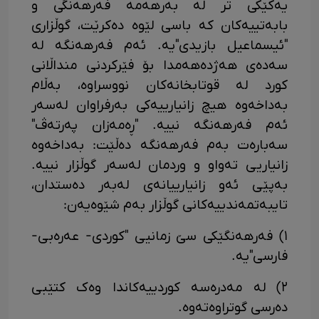
یەکێکی تر لە بەرهەمە فەرهەنگی و
بابەتییەکان کە باسی لێوە دەکرێت، گوڵزاری
"ئیسماعیل بازیدی"یە. ئەم فەرهەنگە لە
سەدەی هەژدەهەمدا بۆ فێرکردنی منداڵانی
کورد لە قوتابخانەکان نووسراوە، بەڵام
بەداخەوە هیچ زانیارییەکی بەرفراوان لەسەر
ئەم فەرهەنگە نییە. "ڕەمەزان پەرتەڤ"
سەبارەت بەم فەرهەنگە دەڵێت: بەداخەوە
زانیاریی تەواو و وردمان لەسەر گوڵزار نییە.
بەپێی ئەو زانیارییانەی لەبەر دەستدان،
تایبەتمەندییەکانی گوڵزار بەم شێوەیەن:
١) فەرهەنگێکی سێ زمانیی "کوردی- عەرەبی-
فارسی"یە.
٢) لە مەدرەسە کوردییەکاندا وەک کتێبی
دەرسی گوتراوەتەوە.