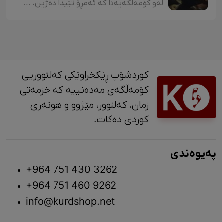
لەو کۆمەڵگەیەدا کە ئەمڕۆ تێیدا دەژین، هەرچەندە دەبینین ئەدەبی کوردی لە گەشەکردندایە، بەتایبەتی ئەدەبی منداڵان، بەڵام زۆربەی چیرۆکەکانی منداڵان لایەنی لاوازی زۆریان هەیە کە کاریگەرییان لەسەر دەروونی منداڵان هەیە و دەبنە کێشە.
کوردشۆپ ڕێکخراوێکی کەلتووریی
کۆمەڵگەی مەدەنییە کە خزمەتی
زمان، کەلتوور، مێژوو و ‎هونەری
کوردی دەکات.
پەیوەندی
+964 751 430 3262
+964 751 460 9262
info@kurdshop.net