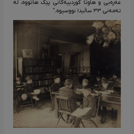
عەرەبی و هاوتا کوردییەکانی پێک هاتووە، لە
تەمەنی ٣٣ ساڵیدا نووسیوە."