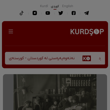
English
كوردی
Kurdî
نەتەوەپەرەستی لە کوردستان - کورستەی پێشڤەچوونی 