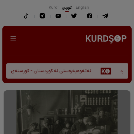
English
كوردی
Kurdî
نەتەوەپەرەستی لە کوردستان - کورستەی پێشڤەچوونی 