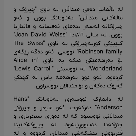
لە ئاڵمانیا دەقی منداڵان بە ناوی "چیرۆک و
ماڵەکانی منداڵان" بەناوبانگ بوون و ئەو
چیرۆکانە لەسەر بنەمای ئەفسانە و فانتازیا
بوون. لە ساڵی ١٨١٦دا "Joan David Weiss"
کتێبێکی کورتەچیرۆکی بە ناوی "The Swiss
Robinson family" نووسی. ئەو دەقە ڕێگەی
بۆ بەرهەمێکی دیکە بە ناوی "Alice in
Wonderland" لە نووسینی "Lewis Carroll"
کردەوە. ئەو دوو بەرهەمە باس لە کچێکی
گەڕۆک دەکەن و بۆ منداڵان نووسراون.
لە دانمارک نووسەری بەناوبانگ "Hans
Anderson" دەرکەوت. ئەو شیعر و چیرۆکی
منداڵانی نووسیوە کە لە دەوری سێحربازی و
جنۆکەدا دەسووڕێتەوە. لە چیرۆکەکانیدا
فێربوونی پێشکەشی منداڵان کردووە و لە