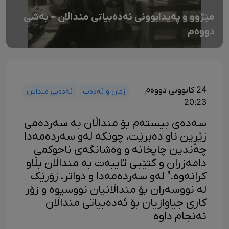
مێژوو و پەیدابوونی ئەدەبیاتی منداڵان – بەشی
دووەم
24 کانوونی دووەم
زمان و ئەدەب
ئەدەبی منداڵان
20:23
سەدەی بیستەم بۆ منداڵان بە سەردەمی
زێڕین ناو دەبرێت، چونکە لەو سەردەمەدا
چەندین چاپخانە و وەشانگەی ناحوکمی
دامەزران و کتێبی تایبەت بە منداڵان بڵاو
کرانەوە." لەو سەردەمەدا و دواتر، زۆرێک
لە نووسەران بۆ منداڵانیان نووسیوە و زۆر
کاری جیاوازیان بۆ ئەدەبیاتی منداڵان
ئەنجام داوە