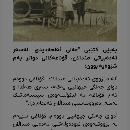
بەپێی کتێبی "عەلی ئەلحەدیدی" لەسەر
ئەدەبیاتی منداڵان، قۆناغەکانی دواتر بەم
شێوەیە بوون:
"لە مێژووی ئەدەبیاتی منداڵاندا قۆناغی دووەم
دوای جەنگی جیهانیی یەکەم سەری هەڵدا و
ئەم قۆناغە بە لێکۆڵینەوەی سیستەماتیک
لەسەر دەروونناسیی منداڵان ئەنجام درا."
"دوای جەنگی جیهانیی دووەم، قۆناغی سێیەم
لە بزووتنەوەی نێودەوڵەتیی ئەدەبی منداڵان