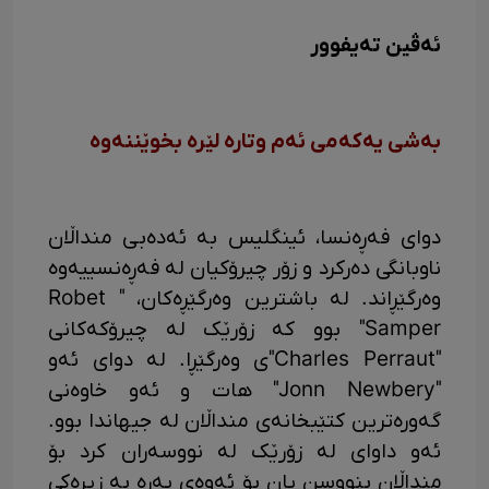
ئەڤین تەیفوور
بەشی یەکەمی ئەم وتارە لێرە بخوێننەوە
دوای فەڕەنسا، ئینگلیس بە ئەدەبی منداڵان
ناوبانگی دەرکرد و زۆر چیرۆکیان لە فەڕەنسییەوە
وەرگێڕاند. لە باشترین وەرگێڕەکان، " Robet
Samper" بوو کە زۆرێک لە چیرۆکەکانی
"Charles Perraut"ی وەرگێڕا. لە دوای ئەو
"Jonn Newbery" هات و ئەو خاوەنی
گەورەترین کتێبخانەی منداڵان لە جیهاندا بوو.
ئەو داوای لە زۆرێک لە نووسەران کرد بۆ
منداڵان بنووسن یان بۆ ئەوەی پەرە بە زیرەکی