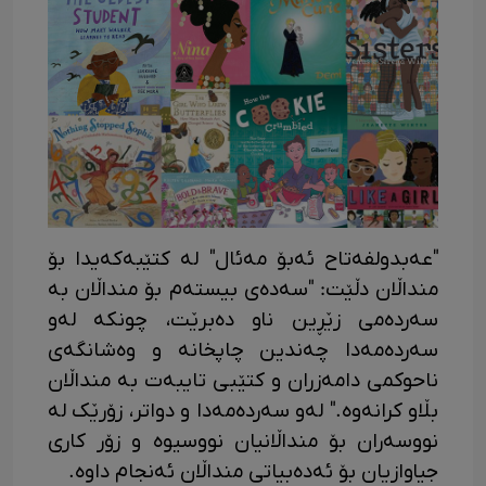
"عەبدولفەتاح ئەبۆ مەئال" لە کتێبەکەیدا بۆ
منداڵان دڵێت: "سەدەی بیستەم بۆ منداڵان بە
سەردەمی زێڕین ناو دەبرێت، چونکە لەو
سەردەمەدا چەندین چاپخانە و وەشانگەی
ناحوکمی دامەزران و کتێبی تایبەت بە منداڵان
بڵاو کرانەوە." لەو سەردەمەدا و دواتر، زۆرێک لە
نووسەران بۆ منداڵانیان نووسیوە و زۆر کاری
جیاوازیان بۆ ئەدەبیاتی منداڵان ئەنجام داوە.