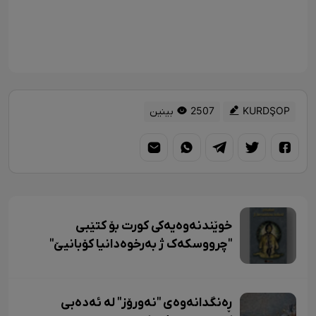
KURDŞOP
2507 بینین
خوێندنەوەیەکی کورت بۆ کتێبی
"چرووسکەک ژ بەرخوەدانیا کۆبانیێ"
ڕەنگدانەوەی "نەورۆز" لە ئەدەبی