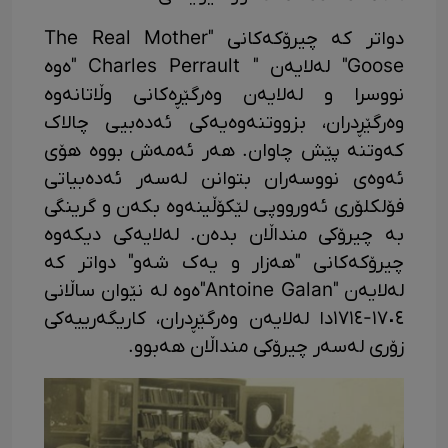
دواتر کە چیرۆکەکانی "The Real Mother
Goose" لەلایەن " Charles Perrault "ەوە
نووسرا و لەلایەن وەرگێڕەکانی وڵاتانەوە
وەرگێڕدران، بزووتنەوەیەکی ئەدەبیی چالاک
کەوتنە پێش چاوان. هەر ئەمەش بووە هۆی
ئەوەی نووسەران بتوانن لەسەر ئەدەبیاتی
فۆلکلۆری ئەورووپی لێکۆڵینەوە بکەن و گرینگی
بە چیرۆکی منداڵان بدەن. لەلایەکی دیکەوە
چیرۆکەکانی "هەزار و یەک شەو" دواتر کە
لەلایەن "Antoine Galan"ەوە لە نێوان ساڵانی
١٧٠٤-١٧١٤دا لەلایەن وەرگێڕدران، کاریگەرییەکی
زۆری لەسەر چیرۆکی منداڵان هەبوو.