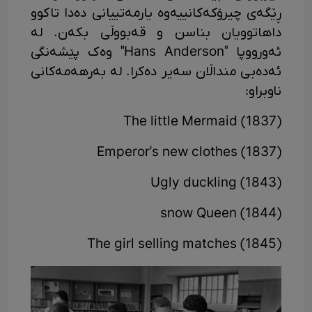
ڕێگەی چیرۆکەکانییەوە یارمەتییانی دەدا تاکوو
داهاتوویان بناسن و قەبووڵی بکەن. لە
ئەورووپا "Hans Anderson" وەک پێشەنگی
ئەدەبی منداڵان سەیر دەکرا. لە بەرهەمەکانی
ناوبراو:
The little Mermaid (1837)
Emperor's new clothes (1837)
Ugly duckling (1843)
snow Queen (1844)
The girl selling matches (1845)