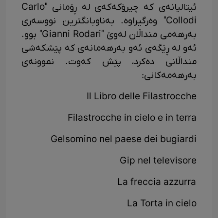
ئیتالیانەی کە چیرۆکەکەی لە ڕۆمانی "Carlo
Collodi" وەرگیراوە. بەناوبانگترین نووسەری
بەرهەمی منداڵان لەوێ "Gianni Rodari" بوو.
ئەو لە ڕێگەی ئەو بەرهەمانەی کە پێشکەشی
منداڵانی دەکرد، پێش کەوت. نموونەی
بەرهەمەکانی:
Il Libro delle Filastrocche
Filastrocche in cielo e in terra
Gelsomino nel paese dei bugiardi
Gip nel televisore
La freccia azzurra
La Torta in cielo