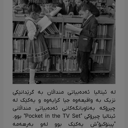
لە ئیتالیا ئەدەبیاتی منداڵان بە گرێدانێکی
نزیک بە واقیعەوە جیا کرایەوە و یەکێک لە
چیرۆکە بەناوبانگەکانی ئەدەبیاتی منداڵانی
ئیتالیا چیرۆکی "Pocket in the TV Set" بوو.
"پینۆکیۆ"ش یەکێک بوو لەو بەرهەمە