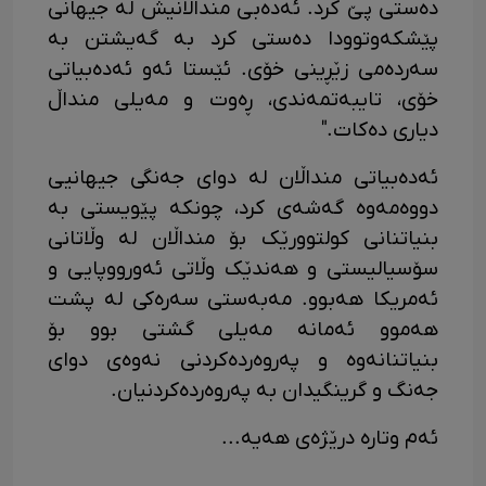
دەستی پێ کرد. ئەدەبی منداڵانیش لە جیهانی
پێشکەوتوودا دەستی کرد بە گەیشتن بە
سەردەمی زێڕینی خۆی. ئێستا ئەو ئەدەبیاتی
خۆی، تایبەتمەندی، ڕەوت و مەیلی منداڵ
دیاری دەکات."
ئەدەبیاتی منداڵان لە دوای جەنگی جیهانیی
دووەمەوە گەشەی کرد، چونکە پێویستی بە
بنیاتنانی کولتوورێک بۆ منداڵان لە وڵاتانی
سۆسیالیستی و هەندێک وڵاتی ئەورووپایی و
ئەمریکا هەبوو. مەبەستی سەرەکی لە پشت
هەموو ئەمانە مەیلی گشتی بوو بۆ
بنیاتنانەوە و پەروەردەکردنی نەوەی دوای
جەنگ و گرینگیدان بە پەروەردەکردنیان.
ئەم وتارە درێژەی هەیە...