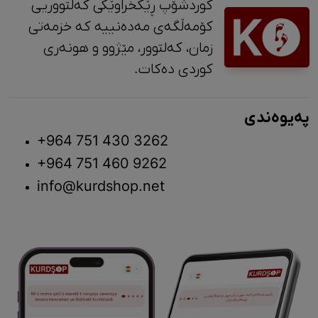
کوردشۆپ ڕێکخراوێکی کەلتووریی
کۆمەڵگەی مەدەنییە کە خزمەتی
زمان، کەلتوور، مێژوو و ‎هونەری
کوردی دەکات.
پەیوەندی
+964 751 430 3262
+964 751 460 9262
info@kurdshop.net