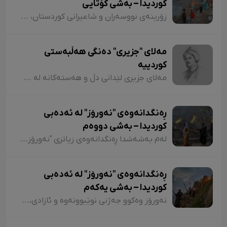
کوردیدا – بەشی کۆتایی
زۆرینەی نووسەران و شاعیرانی کوردستان، لە شیعر و دەقەکانیاندا بە شێوازی جۆراوجۆر باسی نەورۆزیان کردووە کە لەبەر نەبوونی مەجال تەنیا ئاماژەمان بە چەند شاعیر و چەند نموونە شیعر کرد. پێم خۆشە لە کۆتاییشدا ئاماژە بەوە بکەم کە شاعیران "موخلیس، عەونی، هەژار، زاری، عەلی حەسەنیانی، ژیلا حسەینی، محەممەد ساڵح دیلان، ئەسیری، ناسر ئاغابرا، جەلال مەلەکشا، شێرکۆ بێکەس و عەبدوڵڵا پەشێو و..." لە چەندین شیعریاندا باسی "نەورۆز"یان کردووە و لەسەر کوردستانیبوونی نەورۆز جەختیان کردووەتەوە.
مەلای "جزیری" دەنگی هەڵبەستی
کوردییە
مەلای جزیری لێدانی دڵ و هەستەکانە لە شیعری کلاسیکدا. مەلای جزیری ساڵی ١٥٦٥ لە جزیری بۆتان لەدایک بووە. ناوی "ئەحمەد"ە و لە شیعردا نازناوی "نیشانی، مەلێ و مەلا"یە و لە سەدەی ١٧دا ژیاوە. مەلا ئەحمەد جزیری لەسەر دەستی باوکی (شێخ محەممەد) دەستی بە خوێندن کردووە و لە مەدرەسەی "هەکاری و عیمادی" درێژەی بە خوێندن داوە.
ڕەنگدانەوەی "نەورۆز" لە ئەدەبی
کوردیدا – بەشی دووەم
لەم بەشەشدا ڕەنگدانەوەی زیاتری "نەورۆز" لە شیعر و دەقی کوردیدا دەخەینەڕوو. هەروەها پێویستە ئاماژەش بەوە بکەم کە وێڕای ئەوەی لەم وتارەدا ڕەنگدانەوەی "نەورۆز" لە ئەدەبی کوردیدا دەبینین، ئاوڕێکیش لە شاعیران و نووسەرانمان دەدەینەوە کە بەداخەوە ناوی هەندێکیان بە فەرامۆشی سپێردراون.
ڕەنگدانەوەی "نەورۆز" لە ئەدەبی
کوردیدا – بەشی یەکەم
نەورۆز وەکوو جەژنی نوێبوونەوە و ئازادی، لە ئەدەبی کوردیدا و لەلای شاعیران و نووسەرانی کورد، هەمیشە جێی بایەخ و تێڕامان بووە. شاعیران و نووسەرانی کورد وەکوو دیوێکی جوانی و دەرچەیەکی ئازادی و هێمای ڕزگاریی نەتەوەیی، نەورۆزیان لەنێو شیعر و دەقەکەیاندا بەکار هێناوە. ئەم بابەتەش دەگەڕێتەوە بۆ گرێدراویی حاشاهەڵنەگری کورد و کوردستان بە نەورۆزەوە