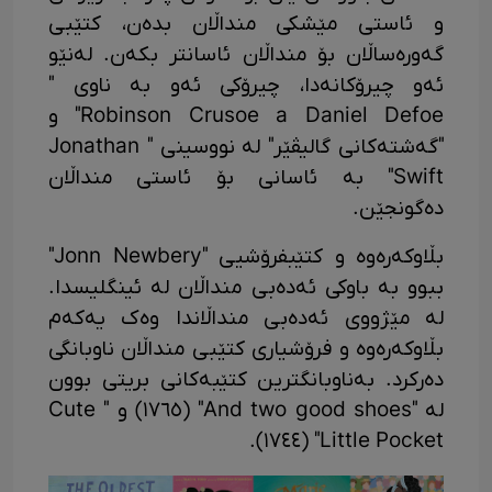
و ئاستی مێشکی منداڵان بدەن، کتێبی
گەورەساڵان بۆ منداڵان ئاسانتر بکەن. لەنێو
ئەو چیرۆکانەدا، چیرۆکی ئەو بە ناوی "
Robinson Crusoe a Daniel Defoe" و
"گەشتەکانی گالیڤێر" لە نووسینی " Jonathan
Swift" بە ئاسانی بۆ ئاستی منداڵان
دەگونجێن.
بڵاوکەرەوە و کتێبفرۆشیی "Jonn Newbery"
ببوو بە باوکی ئەدەبی منداڵان لە ئینگلیسدا.
لە مێژووی ئەدەبی منداڵاندا وەک یەکەم
بڵاوکەرەوە و فرۆشیاری کتێبی منداڵان ناوبانگی
دەرکرد. بەناوبانگترین کتێبەکانی بریتی بوون
لە "And two good shoes" (١٧٦٥) و " Cute
Little Pocket" (١٧٤٤).