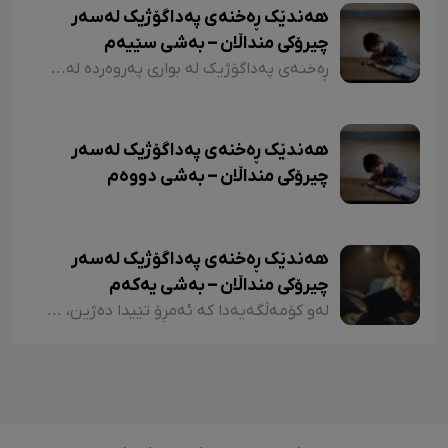
هەندێک ڕەخنەی پەداگۆژیک لەسەر
چیرۆکی منداڵان – بەشی سێیەم
ڕەخنەی پەداگۆژیک لە بواری پەروەردە لەسەر چیرۆکی منداڵان؛ هەندێکجار لە چیرۆکی منداڵاندا تووشی ئەو جۆرە وشەیە دەبین کە کاریگەرییان لەسەر مێشکی منداڵان دەبێت و ڕێگەیان پێ دەدات بیرۆکەیەکی خراپ لە مێشکیاندا دروست بکەن. بۆ نموونە دەتوانین لێرەدا سەرنجەکانمان لەسەر چیرۆکی "تیتی و پیرێ، کال و سێڤێ و نیسکۆ" بخەینەڕوو. لە بەشێکی چیرۆکی "تیتی و پیرێ"دا وەها دەڵێت:
هەندێک ڕەخنەی پەداگۆژیک لەسەر
چیرۆکی منداڵان – بەشی دووەم
هەندێک ڕەخنەی پەداگۆژیک لەسەر
چیرۆکی منداڵان – بەشی یەکەم
لەو کۆمەڵگەیەدا کە ئەمڕۆ تێیدا دەژین، هەرچەندە دەبینین ئەدەبی کوردی لە گەشەکردندایە، بەتایبەتی ئەدەبی منداڵان، بەڵام زۆربەی چیرۆکەکانی منداڵان لایەنی لاوازی زۆریان هەیە کە کاریگەرییان لەسەر دەروونی منداڵان هەیە و دەبنە کێشە.