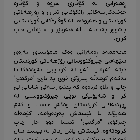
ڕەمەزانی لە گۆڤاری سروە و گۆڤارە
خوێندکارییەکانی زانکۆکانی ئێران و ڕۆژهەڵاتی
کوردستان و هەروەها لە گۆڤارەکانی کوردستانی
باشوور بەتایبەت لە هەولێر و سلێمانی چاپ
کران.
محەممەد ڕەمەزانی وەک مامۆستای بەرەی
سێهەمی چیرۆکنووسانی ڕۆژهەڵاتی کوردستان
دێتە ئەژمار. ئەو لە کۆتاییی نەوەدەکاندا
یەکەم کۆمەڵە چیرۆکی خۆی بە ناوی "مزگێنی"
چاپ و بڵاو کردەوە کە پێشوازییەکی شایانی لێ
کرا و شەپۆلێکی نوێی چیرۆکنووسیی لە
ڕۆژهەڵاتی کوردستان وەگەڕ خست و ئەم
شەپۆلە تا ئێستاش بەردەوامە. کۆمەڵە
چیرکۆی "مزگێنی" ئێستا دوو جار چاپ
کراوەتەوە. ئێستاش پاش زیاتر لە بیست ساڵ
کۆمەڵە چیرۆکێکی دیکەی بە ناوی "جێژنی لە