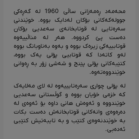
محەمەد ڕەمەزانی ساڵی 1960 لە گەڕەکی
جوولەکەکانی بۆکان لەدایک بووە. خوێندنی
سەرەتایی لە قوتابخانەی سەعدیی بۆکان
دەست پێ کردووە. هەر لە مناڵییەوە
قوتابییەکی زیرەک بووە و بەوە بەناوبانگ بووە
لەو کاتەدا کە قوتابیی پۆلی یەک بووە،
کتێبەکانی پۆلی پێنج و شەشی زۆر بە ڕەوانی
خوێندووەتەوە.
لە پۆلی چواری سەرەتایییەوە لە لای مەلایەک
کە خزمی خۆیان بووە و گوڵستانی سەعدیی
خوێندووە و ئەوەش هانی داوە بۆ ئەوەی لە
دەرەوەی وانەکانی قوتابخانەش دەست بکات
بە خوێندنەوەی کتێب و بە تایبەتیش کتێبی
ئەدەبی.