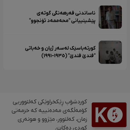
ناساندنی فەرهەنگی گوتەی
پێشینییانی "محەممەد ئۆنجوو"
کورتەباسێک لەسەر ژیان و خەباتی
"فندێ فندێ" (١٩٣٥-١٩٩١)
کوردشۆپ ڕێکخراوێکی کەلتووریی
کۆمەڵگەی مەدەنییە کە خزمەتی
زمان، کەلتوور، مێژوو و ‎هونەری
کوردی دەکات.