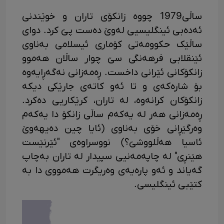
ساڵی1979 چووە زانکۆی تاران و خوێندنی
ئەدەبی ئینگلیسیی لەوێ دەست پێ کرد. دوای
ساڵێک حکوومەتی کۆماری ئیسلامی بەناوی
ئێنقلابی فرهەنگی سێ چوار ساڵان هەموو
زانکۆکانی ئێرانی داخست. ڕەمەزانی نەگەڕایەوە
بۆ شارەکەی و تا ئەو کاتەی جارێکی دیکە
زانکۆکان کرانەوە، لە تاران، کرێکاریی دەکرد.
ڕەمەزانی هەر لە یەکەم ساڵی زانکۆ دا یەکەم
وەرگێڕانی خۆی بەناوی (ئایا چین دەیهەوێ
ئاسیا هەڵلووشێ؟) نووسراوەی "ئێرنێست
هێنڕی" لە چاپەمەنیی سپیدار لە تاران بەچاپ
گەیاند و ئەو پارەیەی وەریگرت هەمووی دا بە
کتێبی ئینگلیسی.