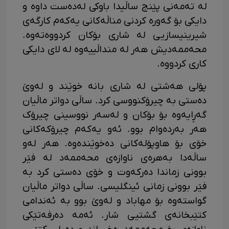
لە تەمەنی پێنج ساڵیدا باوکی لەدەست داوە و
دایکی بۆ گەورە کردنی مناڵەکانی یەکەم کارگەی
شیرینیسازیی لە شاری بۆکان کردووەتەوە.
محەممەدیش هەر لە منداڵییەوە لە لای دایکی
کاری کردووە.
پۆلی هەشتی لە شاری بانە خوێند و لەوێ
دەستی بە چیرۆکنووسی کرد. ساڵی دواتر ماڵیان
گەڕایەوە بۆ بۆکان و لەسەر نووسینی چیرۆک
هەر بەردەوام بوو. ئەو یەکەم چیرۆکەکانی
خۆی بۆ هاوپۆلەکانی دەخوێندەوە. هەر لەو
ساڵەدا بەهرەی ناوازەی محەممەد لە فێر
بوونی زماندا دەرکەوت و خۆی دەستی کرد بە
فێر بوونی زمانی ئینگلیسی. ساڵی دواتر ماڵیان
گواستەوە بۆ مهاباد و لەوێ بوو بە ئەندامی
کتێبخانەی گشتیی شار. ئەمە دەرفەتێکی