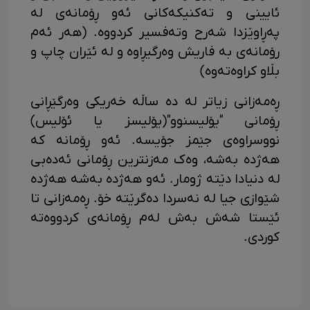
ئایینی و تەکنیکەکانی ئەو ڕۆمانەی لە
پەڕاوێزدا شەرح وتەفسیر کردووە. (هەر ئەم
رۆمانەی بە فاریش وەرگیڕاوە و لە ئێران چاپ و
بڵاو کراوەتەوە)
ڕەمەزانی زیاتر لە دە ساڵە خەریکی وەرگێڕانی
ڕۆمانی "یۆلیسنوو"(یۆلیسز یا ئۆلیس)
نووسراوەی جێمز جۆیسە. ئەو ڕۆمانە کە
هەژدە بەشە، وەک مەزنترین ڕۆمانی ئەدەبی
لە دنیادا دێتە ژومار. ئەو هەژدە بەشە هەژدە
شێوازی جیا لە نەسردا دەگرێتە خۆ. ڕەمەزانی تا
ئێستا شەش بەش لەم ڕۆمانەی کردووەتە
کوردی.