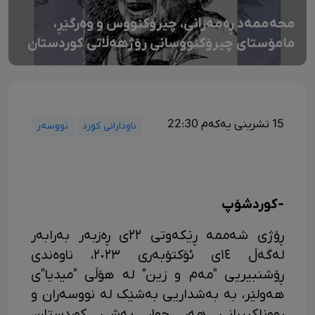
محەممەد ڕەمەزانی، چیرۆکنووس و وەرگێڕ،
مامۆستای چیرۆکنووسانی رۆژهەڵاتی کوردستان
15 تشرینی یەکەم 22:30
ناودارانی کورد
نووسەر
-کوردشۆپ
ڕۆژی شەممە ڕێکەوتی ٢٢ی ڕەزبەر بەرابەر
لەگەڵ ١٤ی ئۆکتۆبەری ٢٠٢٣، ناوەندی
ڕۆشنبیریی "مەم و زین" لە هۆڵی "میدیا"ی
هەولێر، بە بەشداریی بەشێک لە نووسەران و
ڕووناکبیرانی هەر چوار بەشی کوردستان،