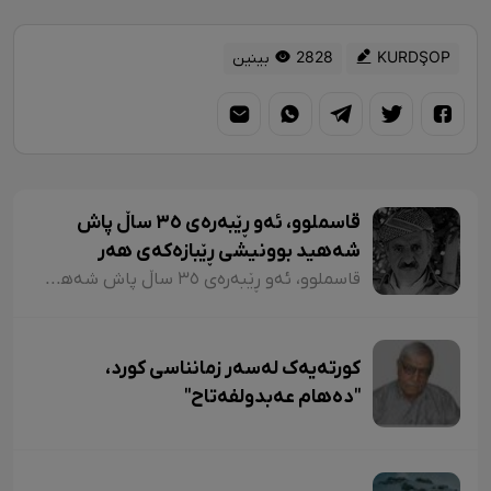
KURDŞOP
2828 بینین
قاسملوو، ئەو ڕێبەرەی ٣٥ ساڵ پاش
شەهید بوونیشی ڕێبازەکەی هەر
زیندووە
قاسملوو، ئەو ڕێبەرەی ٣٥ ساڵ پاش شەهید بوونیشی ڕێبازەکەی هەر زیندووە
کورتەیەک لەسەر زمانناسی کورد،
"دەهام عەبدولفەتاح"