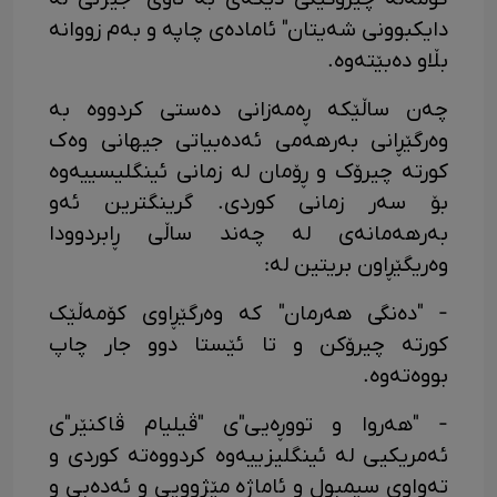
دایکبوونی شەیتان" ئامادەی چاپە و بەم زووانە
بڵاو دەبێتەوە.
چەن ساڵێکە ڕەمەزانی دەستی کردووە بە
وەرگێڕانی بەرهەمی ئەدەبیاتی جیهانی وەک
کورتە چیرۆک و ڕۆمان لە زمانی ئینگلیسییەوە
بۆ سەر زمانی کوردی. گرینگترین ئەو
بەرهەمانەی لە چەند ساڵی ڕابردوودا
وەریگێڕاون بریتین لە:
- "دەنگی هەرمان" کە وەرگێڕاوی کۆمەڵێک
کورتە چیرۆکن و تا ئێستا دوو جار چاپ
بووەتەوە.
- "هەروا و تووڕەیی"ی "ڤیلیام ڤاکنێر"ی
ئەمریکیی لە ئینگلیزییەوە کردووەتە کوردی و
تەواوی سیمبول و ئاماژە مێژوویی و ئەدەبی و