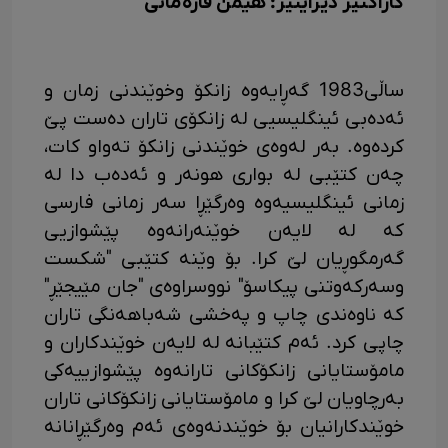
کاراکتێر دیزاینێر: هێمن قارەمانی
ساڵی1983 گەڕایەوە زانکۆ وخوێندنی زمان و
ئەدەبی ئینگلیسیی لە زانکۆی تاران دەست پێ
کردەوە. بەر لەوەی خوێندنی زانکۆ تەواو کات،
چەن کتێبی لە بواری هونەر و ئەدەب دا لە
زمانی ئینگلیسیەوە وەرگێڕا سەر زمانی فارسی
کە لە لایەن خوێنەرانەوە پێشوازیی
گەرمگوڕیان لێ کرا. بۆ وێنە کتێبی "شکست
وسەرکەوتنی پیکاسۆ" نووسراوەی "جان مێیجێڕ"
کە ناوەندی چاپ و پەخشی شەباهەنگی تاران
چاپی کرد. ئەم کتێبانە لە لایەن خوێندکاران و
مامۆستایانی زانکۆکانی تارانەوە پێشوازییەکی
بەرچاویان لێ کرا و مامۆستایانی زانکۆکانی تاران
خوێندکارانیان بۆ خوێندنەوەی ئەم وەرگێڕانانە