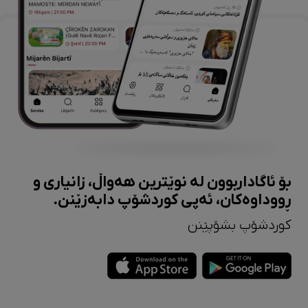
بۆ ئاگاداربوون لە نوێترین هەواڵ، زانیاری و
ڕووداوەکان، ئەپی کوردشۆپ دابەزێنن.
کوردشۆپ بشۆپێنن