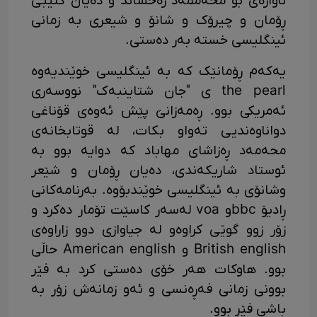
ناوازەی بۆ محەممەد رەخساند و دەیان کتێبی
ڕۆمان و چیرۆک و شانۆ و شیعری بە زمانی
ئینگلیسی خستە بەر دەستی.
یەکەم ڕۆمانێک کە بە ئینگلیسی خوێندیەوە
the pearl ی "جان شتاینبەک" نووسەری
ئەمریکی بوو. ڕەمەزانێ پێش ئەوەی قۆناغی
دواناوەندیی تەواو بکات، لە قوتابخانەی
محەمەد ڕەزاشای مهاباد کە دوایە بوو بە
ئوستاد شاریکەندی، دەیان ڕۆمان و شێعر
وشانۆی بە ئینگلیسی خوێندبۆوە. بەرنامەکانی
ڕادیۆ bbcو voa لەسەر کاسێت تۆمار دەکرد و
زۆر زوو گوێی کراوەو لە جیاوازی دوو زاراوەی
British english و American english حاڵی
بوو. هاوکات هەر خۆی دەستی کرد بە فێر
بوونی زمانی فەڕەنسی و ئەو زمانەش زۆر بە
باشی فێر بوو.