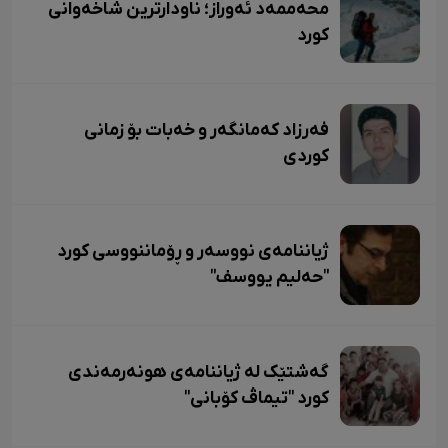
محەممەد ئەوراز؛ ناودارترین شاخەوانی
کورد
فەرزاد کەمانگەر و خەبات بۆ زمانی
کوردی
ژیاننامەی نووسەر و ڕۆماننووسی کورد
"حەلیم یووسف"
گەشتێک لە ژیاننامەی هونەرمەندی
کورد "تیماڤ کۆبانی"