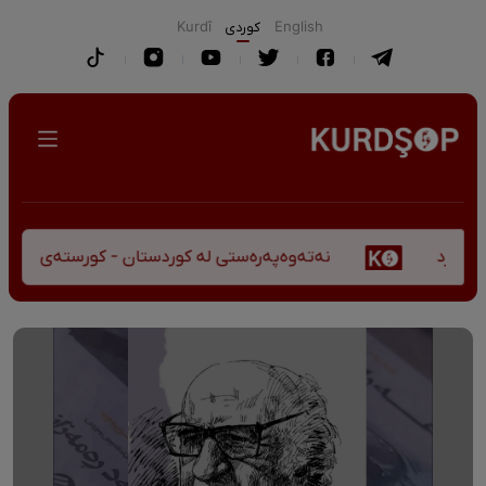
English
كوردی
Kurdî
نەتەوەپەرەستی لە کوردستان - کورستەی پێشڤەچوونی