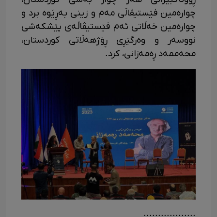
چوارەمین فێستیڤاڵی مەم و زینی بەڕێوە برد و
چوارەمین خەڵاتی ئەم فێستیڤاڵەی پێشکەشی
نووسەر و وەرگێڕی ڕۆژهەڵاتی کوردستان،
محەممەد ڕەمەزانی، کرد.
..................