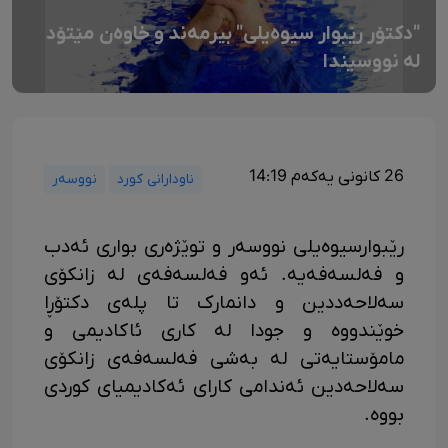
"دکتۆر رێبوار سیوەیلی" بیرمەند و خاوەن مێتۆد
لە نووسیندا
26 کانونی یەکەم 14:19
ناودارانی کورد
نووسەر
رێبوارسیوەیلی نووسەر و توێژەری بواری ئەدب
و فەلسەفەیە. ئەو فەلسەفەی لە زانکۆی
سەلاحەددین و دانمارک تا پلەی دکتۆڕا
خوێندووە و جودا لە کاری ئاکادیمی و
مامۆستایەتی لە بەشی فەلسەفەی زانکۆی
سەلاحەدین ئەندامی کارای ئەکادیمیای کوردی
بووە.