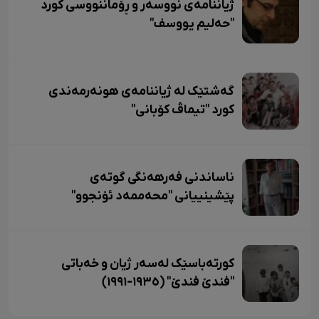
ژیاننامەی نووسەر و ڕۆماننووسی کورد
"حەلیم یووسف"
گەشتێک لە ژیاننامەی هونەرمەندی
کورد "تیماڤ کۆبانی"
ناساندنی فەرهەنگی گوتەی
پێشینییانی "محەممەد ئۆنجوو"
کورتەباسێک لەسەر ژیان و خەباتی
"فندێ فندێ" (١٩٣٥-١٩٩١)