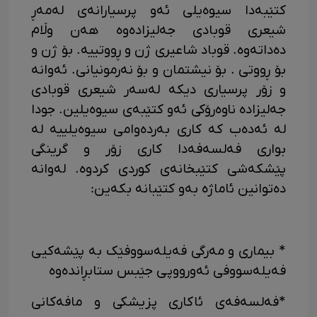
کتێبەدا سیوەیلی ئەو پرسیارانەی لەمەڕ
شیعری قوبادی جەلیزادەوە هەن وڵام
دەداتەوە. قوباد شاعیری ژن و ڕووتییە. بۆ ژن و
بۆ ڕووتی . بۆ نیشتمان و بۆ نەرمونیانی. ئەوانە
و زۆر پرسیاری دیکە لەسەر شیعری قوبادی
جەلیزادە ناوەرۆکی ئەو کتێبەی سیوەیلین. جودا
لە ئەدەب کە کاری بەردەوامی سیوەیلییە لە
بواری فەلسەفەدا کاری زۆر و گرینگی
پێشکەشی کتێبخانەی کوردی کردوە. لەوانە
دەتوانین ئاماژە بەو کتێبانە بکەین:
* بیماری و مەرگی فەیلەسووفێک بە پێشەکیی
فەیلەسووفی ئەورووپی جێبس ستابڕاندەوە
*فەلسەفەی ئاکاری پزیشکی و مافەکانی