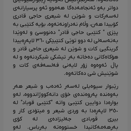
دواتر بەو ئەنجامەدەگا هەموو ئەو پرسیارانەی
لەسەرکات و شوێن لە شیعری حاجی قادری
کۆییدا هەن، وڵام نەدراونەتەوە، بۆیە کتێبی بە
پێزی " کتێبی حاجی قادر" دەنووسێ و لەوێدا
بەتەسەلی لە دوو توێی کتێبێکی ٣٦٠ لاپەڕەییدا
گرینگیی کات و شوێن لە شیعری حاجی قادر و
هۆکاەکانی دەخاتە بەر تیشکی شیکردنەوە و لە
پاڵ ئەوەوە زۆر لایەنی فەلسەفەی کات و
شوێنیش شی دەکاتەوە.
رێبوار سیوەیلی لەسەر ئەدەب و شیعر هەر
بەوەندە پەروەندەی خۆی دانەکووژاندووە، لەو
بوارەدا دوایین کتێبی واتە "کتێبی قوباد" لە
٣٥٠ لاپەڕەدا بە وردی شیعر و میتۆدی کار و
بیری قوبادی جەلیزادەی لە کۆی
بەرهەمەکانیدا خستووەتە بەرباس. لەو