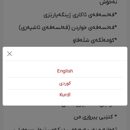
نەخۆش
*فەلسەفەی ئاکاری ژینگەپارێزی
*فەلسەفەی خواردن (فەلسەفەی ئاشپەزی)
*کۆمەڵگەی شڵەقاو
*گەڕانەوەی کلۆنیالیزم
*قەفەسی ئاسنین
English
*کتێبی ستایشەکان
كوردی
*نامەیەک بۆ ئاگووستێنی قەدیس
Kurdî
*دونیای شتە بچووکەکان
* کتێبی پیرۆزی من
ئەوانە و زۆر بەرهەمی دیکەی ڕێبوار سیوەیلی،