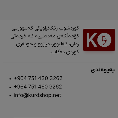
کوردشۆپ ڕێکخراوێکی کەلتووریی
کۆمەڵگەی مەدەنییە کە خزمەتی
زمان، کەلتوور، مێژوو و ‎هونەری
کوردی دەکات.
پەیوەندی
+964 751 430 3262
+964 751 460 9262
info@kurdshop.net