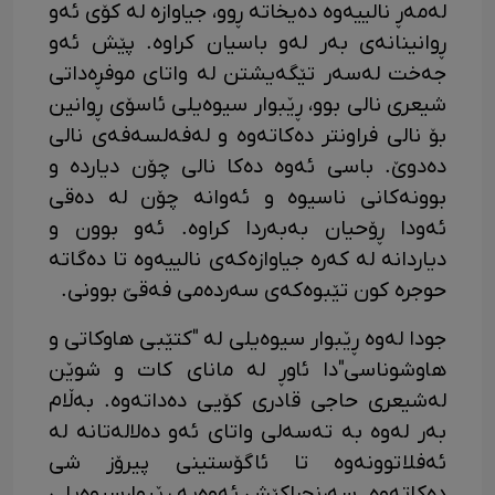
لەمەڕ نالییەوە دەیخاتە ڕوو، جیاوازە لە کۆی ئەو
ڕوانینانەی بەر لەو باسیان کراوە. پێش ئەو
جەخت لەسەر تێگەیشتن لە واتای موفڕەداتی
شیعری نالی بوو، ڕێبوار سیوەیلی ئاسۆی ڕوانین
بۆ نالی فراونتر دەکاتەوە و لەفەلسەفەی نالی
دەدوێ. باسی ئەوە دەکا نالی چۆن دیاردە و
بوونەکانی ناسیوە و ئەوانە چۆن لە دەقی
ئەودا ڕۆحیان بەبەردا کراوە. ئەو بوون و
دیاردانە لە کەرە جیاوازەکەی نالییەوە تا دەگاتە
حوجرە کون تێبوەکەی سەردەمی فەقێ بوونی.
جودا لەوە ڕێبوار سیوەیلی لە "کتێبی هاوکاتی و
هاوشوناسی"دا ئاوڕ لە مانای کات و شوێن
لەشیعری حاجی قادری کۆیی دەداتەوە. بەڵام
بەر لەوە بە تەسەلی واتای ئەو دەلالەتانە لە
ئەفلاتوونەوە تا ئاگۆستینی پیرۆز شی
دەکاتەوە. سەرنجڕاکێش ئەوەیە ڕێبوارسیوەیلی