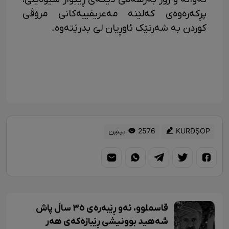
پڕکەرەوەی کەلێنە مەعریفییەکانی مرۆڤی
کوردن بە شەرتێک ئاوڕیان لێ بدرێتەوە.
KURDŞOP
2576 بینین
قاسملوو، ئەو ڕێبەرەی ٣٥ ساڵ پاش
شەهید بوونیشی ڕێبازەکەی هەر