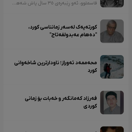
زیندووە
قاسملوو، ئەو ڕێبەرەی ٣٥ ساڵ پاش شەهید بوونیشی ڕێبازەکەی هەر زیندووە
کورتەیەک لەسەر زمانناسی کورد،
"دەهام عەبدولفەتاح"
محەممەد ئەوراز؛ ناودارترین شاخەوانی
کورد
فەرزاد کەمانگەر و خەبات بۆ زمانی
کوردی