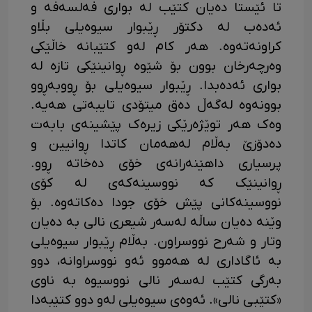
تا ئێستا دەیان کتێب لە بواری فەلسەفە و
ئەدەب لە دکتۆر ڕێبوار سیوەیلی بڵاو
کراونەتەوە. هەر کام لەو کتێبانە خاڵێکی
وەرچەرخان بوون بۆ شێوە ڕوانینێکی تازە لە
بواری ئەدەبدا. ڕێبوار سیوەیلی بۆ ڕووبەڕوو
بوونەوە لەگەڵ دەق میتۆدی تایبەتی هەیە.
وەک هەر توێژەرێکی زیرەک پێشینەی بابەت
دەدۆزێ بەڵام لەهەمان کاتدا ڕوانیین و
پرسیاری داهێنەرانەی خۆی دەخاتە ڕوو.
ڕوانینێک کە نووسینەکەی لە کۆی
نووسینەکانی پێش خۆی جودا دەکاتەوە. بۆ
وێنە دەیان ساڵە لەسەر شيعری نالی بە دەیان
وتار و شەرح نووسراون. بەڵام ڕێبوار سیوەیلی
بە ئاگاداری لە هەموو ئەو نووسراوانە، دوو
بەرگی کتێب لەسەر نالی نووسیوە بە ناوی
«کتێبی نالی». ئەوەی سیوەیلی لەو دوو کتێبەدا