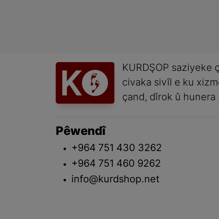
KURDŞOP saziyeke ç
civaka sivîl e ku xiz
çand, dîrok û hunera 
Pêwendî
+964 751 430 3262
+964 751 460 9262
info@kurdshop.net