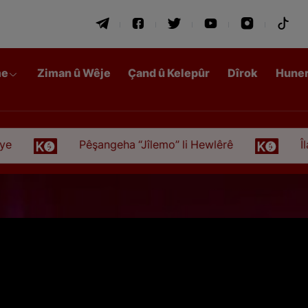
me
Ziman û Wêje
Çand û Kelepûr
Dîrok
Hune
Pêşangeha “Jîlemo” li Hewlêrê