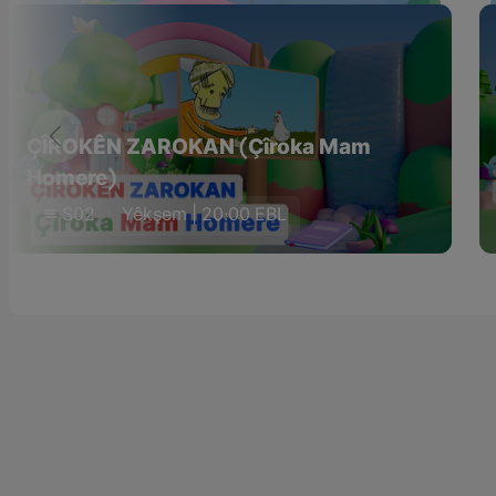
ÇÎROKÊN ZAROKAN (Çîroka Mam
Homere)
S02
Yêkşem | 20:00 EBL