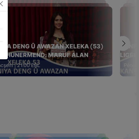
IYA DENG Û AWAZAN XELEKA (53)
KANIY
EL HUNERMEND: MARUF ALAN
LIGEL
cşem | 21:00 EBL
Pêncşe