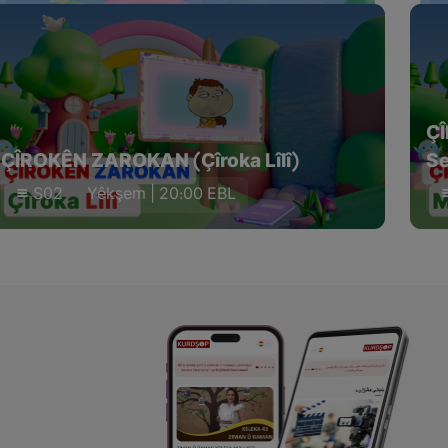
Ç
ÇÎROKÊN ZAROKAN (Çîroka Lîlî)
Se
S02
Yêkşem | 20:00 EBL