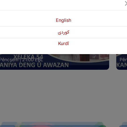
English
كوردی
ANIYA DENG Û AWAZAN XELEKA (54)
KAN
Kurdî
IGEL HUNERMEND: ISMET AWAZ
LIG
Pêncşem | 21:00 EBL
Pên