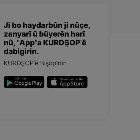
Ji bo haydarbûn ji nûçe,
zanyarî û bûyerên herî
nû, "App"a KURDŞOP'ê
dabigirin.
KURDŞOP'ê Bişopînin