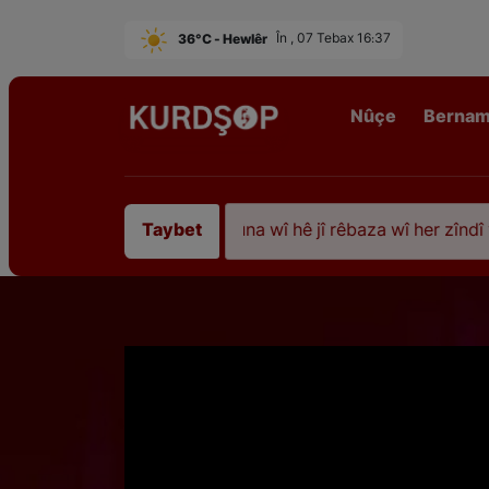
36°C - Hewlêr
În , 07 Tebax 16:37
Nûçe
Berna
iştî 35 sal ji şehîdbûna wî hê jî rêbaza wî her zîndî ye
Taybet