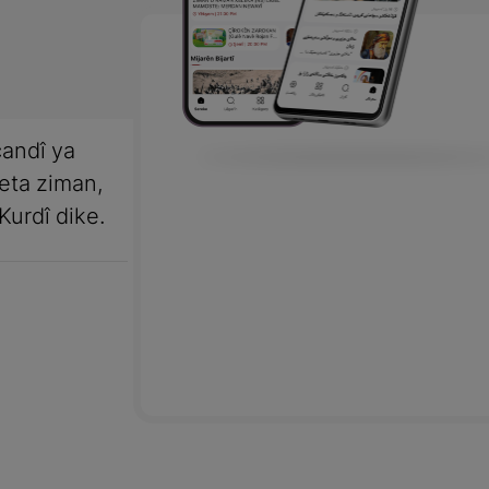
andî ya
meta ziman,
Kurdî dike.