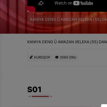
KANIYA DENG Û AWAZAN XELEKA (55) D
KANIYA DENG Û AWAZAN XELEKA (55) DA
KURDŞOP
3060 Dîtin
S01