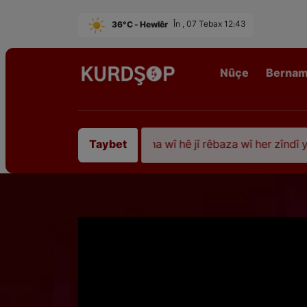
36°C - Hewlêr
În , 07 Tebax 12:43
Nûçe
Berna
ştî 35 sal ji şehîdbûna wî hê jî rêbaza wî her zîndî ye
Taybet