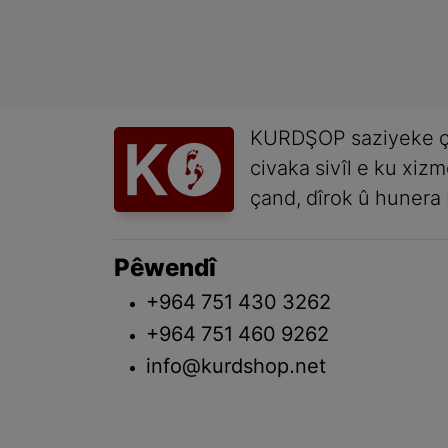
KURDŞOP saziyeke ç
civaka sivîl e ku xiz
çand, dîrok û hunera 
Pêwendî
+964 751 430 3262
+964 751 460 9262
info@kurdshop.net