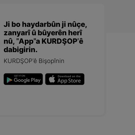
Ji bo haydarbûn ji nûçe,
zanyarî û bûyerên herî
nû, "App"a KURDŞOP'ê
dabigirin.
KURDŞOP'ê Bişopînin