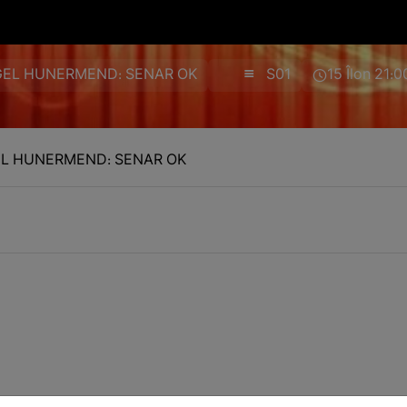
IGEL HUNERMEND: SENAR OK
S01
15 Îlon 21:
GEL HUNERMEND: SENAR OK