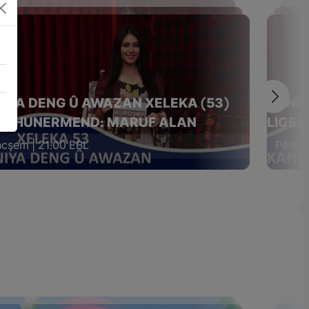
IYA DENG Û AWAZAN XELEKA (53)
KANIY
EL HUNERMEND: MARUF ALAN
LIGEL
cşem | 21:00 EBL
Pêncşe