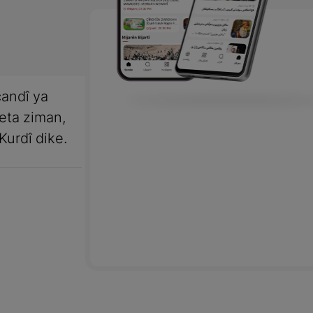
andî ya
meta ziman,
Kurdî dike.