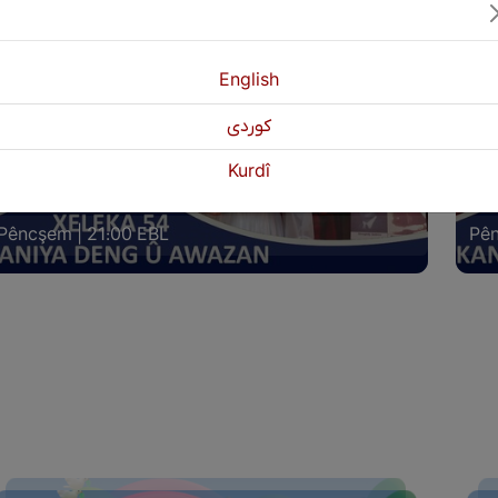
English
كوردی
ANIYA DENG Û AWAZAN XELEKA (54)
KAN
Kurdî
IGEL HUNERMEND: ISMET AWAZ
LIG
Pêncşem | 21:00 EBL
Pên