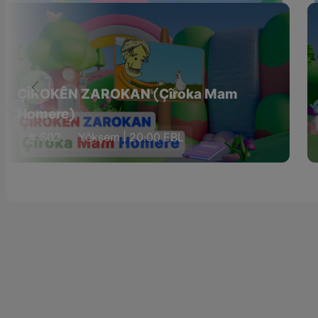
ÇÎROKÊN ZAROKAN (Çîroka Mam
Homere)
S02
Yêkşem | 20:00 EBL