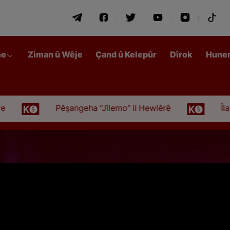
me
Ziman û Wêje
Çand û Kelepûr
Dîrok
Hune
Pêşangeha “Jîlemo” li Hewlêrê