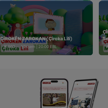
Ç
ÇÎROKÊN ZAROKAN (Çîroka Lîlî)
Se
S02
Yêkşem | 20:00 EBL