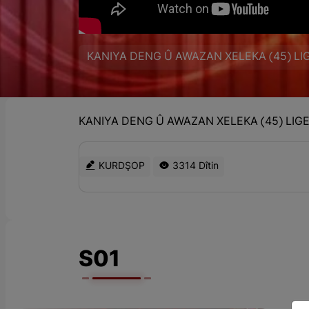
KANIYA DENG Û AWAZAN XELEKA (45) L
KANIYA DENG Û AWAZAN XELEKA (45) LI
KURDŞOP
3314 Dîtin
S01