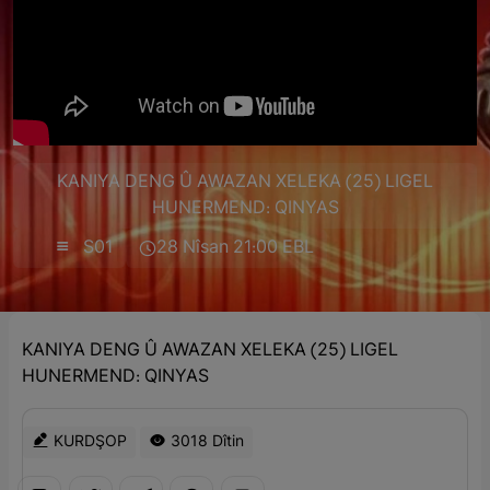
KANIYA DENG Û AWAZAN XELEKA (25) LIGEL
HUNERMEND: QINYAS
S01
28 Nîsan 21:00 EBL
KANIYA DENG Û AWAZAN XELEKA (25) LIGEL
HUNERMEND: QINYAS
KURDŞOP
3018 Dîtin