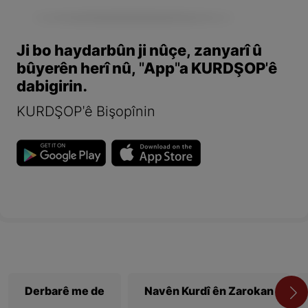
Ji bo haydarbûn ji nûçe, zanyarî û
bûyerên herî nû, "App"a KURDŞOP'ê
dabigirin.
KURDŞOP'ê Bişopînin
Derbarê me de
Navên Kurdî ên Zarokan