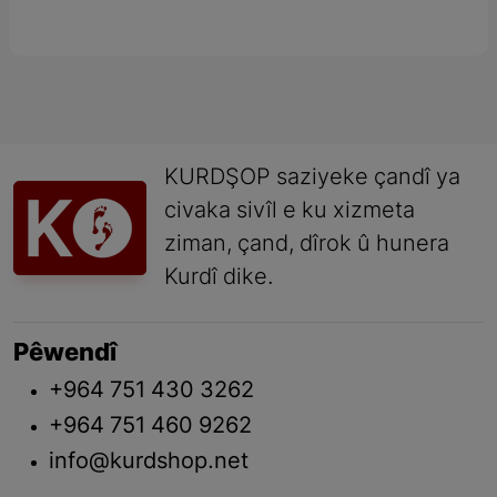
KURDŞOP saziyeke çandî ya
civaka sivîl e ku xizmeta
ziman, çand, dîrok û hunera
Kurdî dike.
Pêwendî
+964 751 430 3262
+964 751 460 9262
info@kurdshop.net