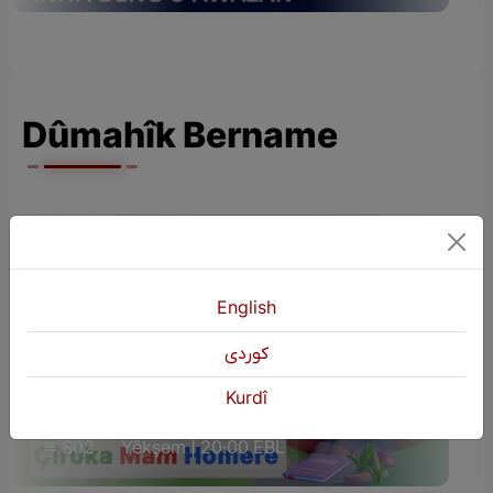
Dûmahîk Bername
English
كوردی
ÇÎROKÊN ZAROKAN (Çîroka Mam
Kurdî
Homere)
S02
Yêkşem | 20:00 EBL