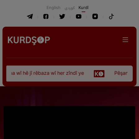
English
كوردی
Kurdî
na wî hê jî rêbaza wî her zîndî ye
Pêşangeha “Jî