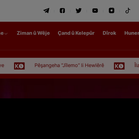
me
Ziman û Wêje
Çand û Kelepûr
Dîrok
Hune
Pêşangeha “Jîlemo” li Hewlêrê