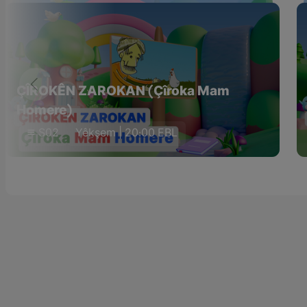
ÇÎROKÊN ZAROKAN (Çîroka Mam
Homere)
S02
Yêkşem | 20:00 EBL