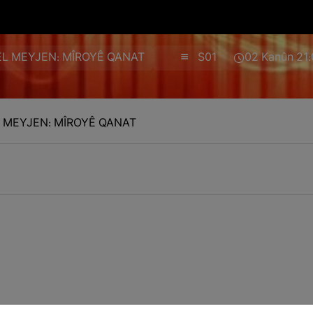
EL MEYJEN: MÎROYÊ QANAT
S01
02 Kanûn 21
L MEYJEN: MÎROYÊ QANAT