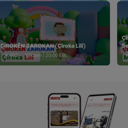
Ç
ÇÎROKÊN ZAROKAN (Çîroka Lîlî)
Se
S02
Yêkşem | 20:00 EBL