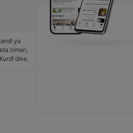
andî ya
meta ziman,
Kurdî dike.