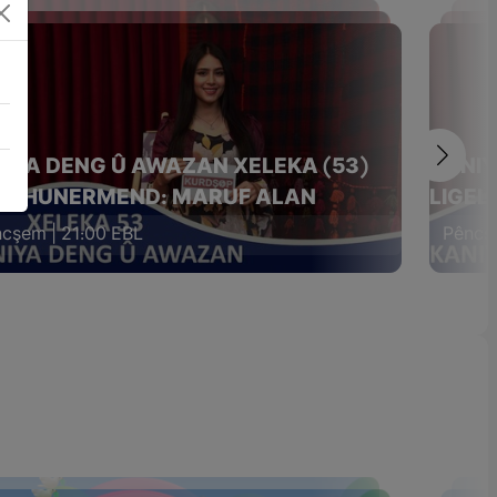
IYA DENG Û AWAZAN XELEKA (53)
KANIY
EL HUNERMEND: MARUF ALAN
LIGEL
cşem | 21:00 EBL
Pêncşe