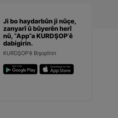
Ji bo haydarbûn ji nûçe,
zanyarî û bûyerên herî
nû, "App"a KURDŞOP'ê
dabigirin.
KURDŞOP'ê Bişopînin