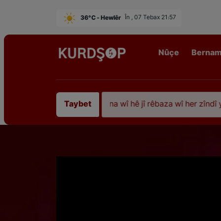
36°C - Hewlêr
În , 07 Tebax 21:57
Nûçe
Berna
iştî 35 sal ji şehîdbûna wî hê jî rêbaza wî her zîndî ye
Taybet