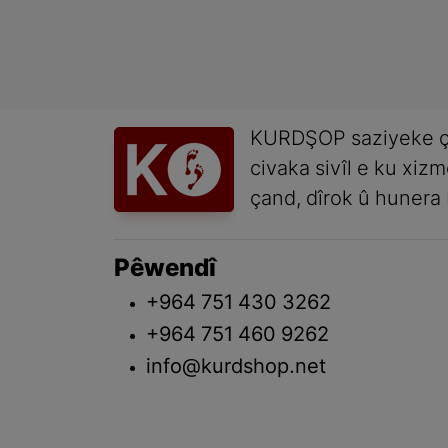
KURDŞOP saziyeke ç
civaka sivîl e ku xiz
çand, dîrok û hunera 
Pêwendî
+964 751 430 3262
+964 751 460 9262
info@kurdshop.net