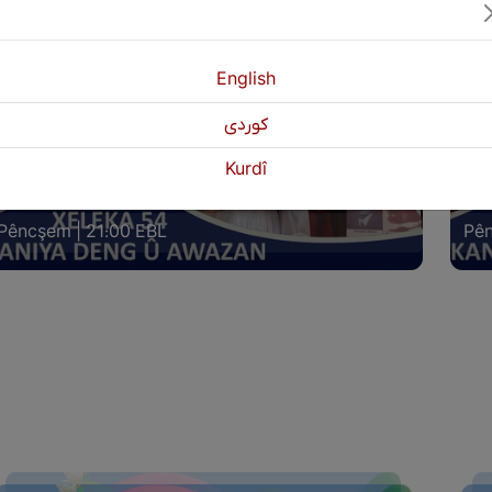
English
كوردی
ANIYA DENG Û AWAZAN XELEKA (54)
KAN
Kurdî
IGEL HUNERMEND: ISMET AWAZ
LIG
Pêncşem | 21:00 EBL
Pên