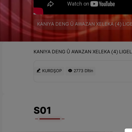
KANIYA DENG Û AWAZAN XELEKA (4) LIG
KANIYA DENG Û AWAZAN XELEKA (4) LIGE
KURDŞOP
2773 Dîtin
S01