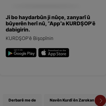
Ji bo haydarbûn ji nûçe, zanyarî û
bûyerên herî nû, "App"a KURDŞOP'ê
dabigirin.
KURDŞOP'ê Bişopînin
Derbarê me de
Navên Kurdî ên Zarokan