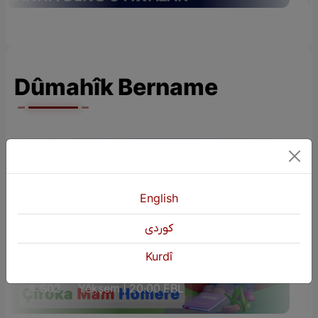
Dûmahîk Bername
English
كوردی
ÇÎROKÊN ZAROKAN (Çîroka Mam
Kurdî
Homere)
S02
Yêkşem | 20:00 EBL