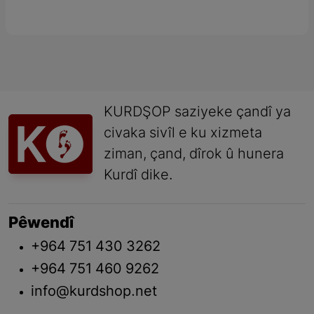
KURDŞOP saziyeke çandî ya
civaka sivîl e ku xizmeta
ziman, çand, dîrok û hunera
Kurdî dike.
Pêwendî
+964 751 430 3262
+964 751 460 9262
info@kurdshop.net