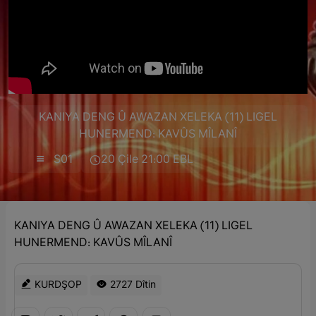
KANIYA DENG Û AWAZAN XELEKA (11) LIGEL
HUNERMEND: KAVÛS MÎLANÎ
S01
20 Çile 21:00 EBL
KANIYA DENG Û AWAZAN XELEKA (11) LIGEL
HUNERMEND: KAVÛS MÎLANÎ
KURDŞOP
2727 Dîtin