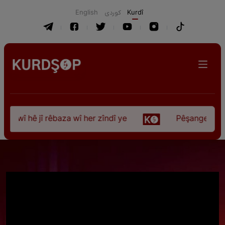
English
كوردی
Kurdî
 wî hê jî rêbaza wî her zîndî ye
Pêşangeha “Jîle