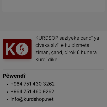
KURDŞOP saziyeke çandî ya
civaka sivîl e ku xizmeta
ziman, çand, dîrok û hunera
Kurdî dike.
Pêwendî
+964 751 430 3262
+964 751 460 9262
info@kurdshop.net