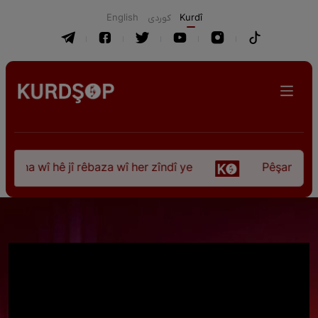
English
كوردی
Kurdî
ûna wî hê jî rêbaza wî her zîndî ye
Pêşangeha “Jî