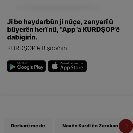
Ji bo haydarbûn ji nûçe, zanyarî û
bûyerên herî nû, "App"a KURDŞOP'ê
dabigirin.
KURDŞOP'ê Bişopînin
Derbarê me de
Navên Kurdî ên Zarokan