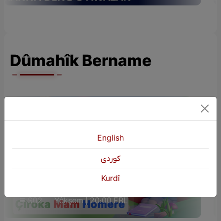
Dûmahîk Bername
English
كوردی
ÇÎROKÊN ZAROKAN (Çîroka Mam
Kurdî
Homere)
S02
Yêkşem | 20:00 EBL