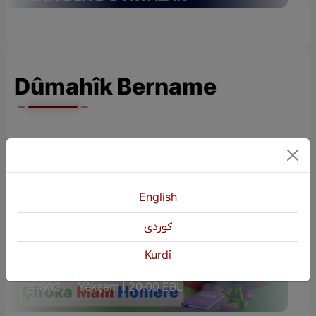
Dûmahîk Bername
English
كوردی
ÇÎROKÊN ZAROKAN (Çîroka Mam
Kurdî
Homere)
S02
Yêkşem | 20:00 EBL