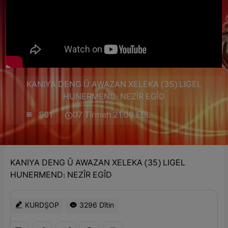
KANIYA DENG Û AWAZAN XELEKA (35) LIGEL
HUNERMEND: NEZÎR EGÎD
S01
07 Tîrmeh 21:00 EBL
KANIYA DENG Û AWAZAN XELEKA (35) LIGEL
HUNERMEND: NEZÎR EGÎD
KURDŞOP
3296 Dîtin