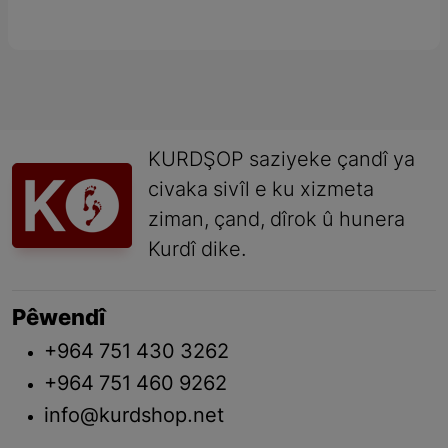
KURDŞOP saziyeke çandî ya
civaka sivîl e ku xizmeta
ziman, çand, dîrok û hunera
Kurdî dike.
Pêwendî
+964 751 430 3262
+964 751 460 9262
info@kurdshop.net