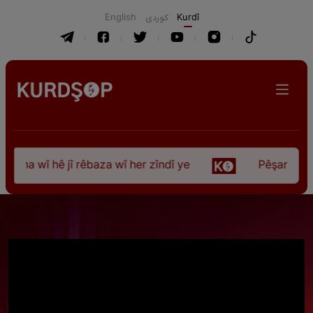
English
كوردی
Kurdî
ûna wî hê jî rêbaza wî her zîndî ye
Pêşangeha “Jî