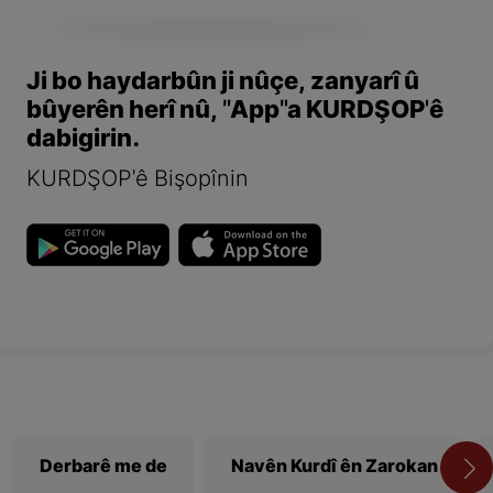
Ji bo haydarbûn ji nûçe, zanyarî û
bûyerên herî nû, "App"a KURDŞOP'ê
dabigirin.
KURDŞOP'ê Bişopînin
Derbarê me de
Navên Kurdî ên Zarokan