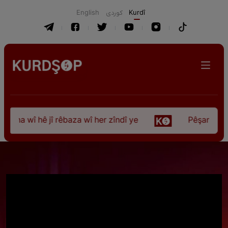
English
كوردی
Kurdî
ûna wî hê jî rêbaza wî her zîndî ye
Pêşangeha “Jî