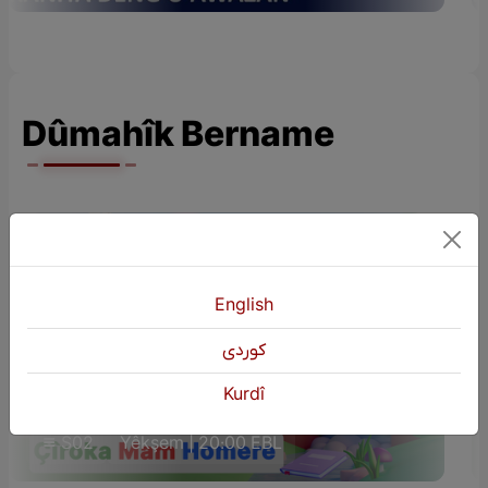
Dûmahîk Bername
English
كوردی
ÇÎROKÊN ZAROKAN (Çîroka Mam
Kurdî
Homere)
S02
Yêkşem | 20:00 EBL