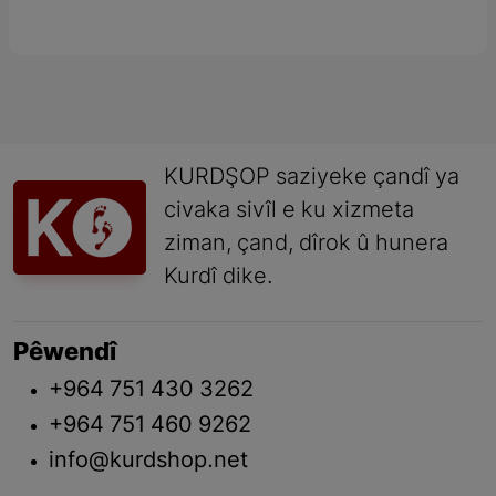
KURDŞOP saziyeke çandî ya
civaka sivîl e ku xizmeta
ziman, çand, dîrok û hunera
Kurdî dike.
Pêwendî
+964 751 430 3262
+964 751 460 9262
info@kurdshop.net