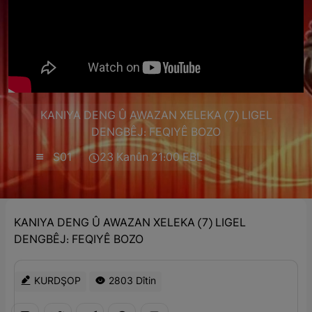
KANIYA DENG Û AWAZAN XELEKA (7) LIGEL
DENGBÊJ: FEQIYÊ BOZO
S01
23 Kanûn 21:00 EBL
KANIYA DENG Û AWAZAN XELEKA (7) LIGEL
DENGBÊJ: FEQIYÊ BOZO
KURDŞOP
2803 Dîtin