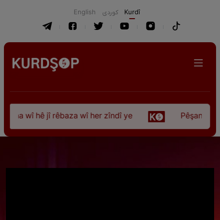
English
كوردی
Kurdî
na wî hê jî rêbaza wî her zîndî ye
Pêşangeha “Jî