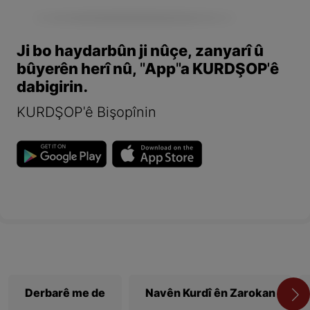
Ji bo haydarbûn ji nûçe, zanyarî û
bûyerên herî nû, "App"a KURDŞOP'ê
dabigirin.
KURDŞOP'ê Bişopînin
Derbarê me de
Navên Kurdî ên Zarokan