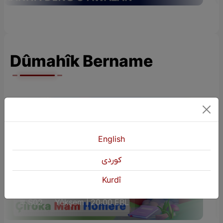
Dûmahîk Bername
English
كوردی
ÇÎROKÊN ZAROKAN (Çîroka Mam
Kurdî
Homere)
S02
Yêkşem | 20:00 EBL