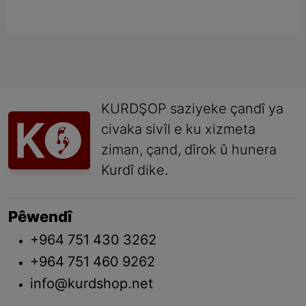
KURDŞOP saziyeke çandî ya
civaka sivîl e ku xizmeta
ziman, çand, dîrok û hunera
Kurdî dike.
Pêwendî
+964 751 430 3262
+964 751 460 9262
info@kurdshop.net