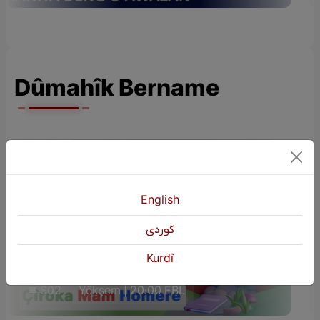
Dûmahîk Bername
English
كوردی
ÇÎROKÊN ZAROKAN (Çîroka Mam
Kurdî
Homere)
S02
Yêkşem | 20:00 EBL