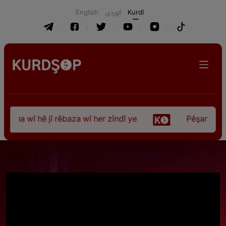
English
كوردی
Kurdî
ûna wî hê jî rêbaza wî her zîndî ye
Pêşangeha “Jî