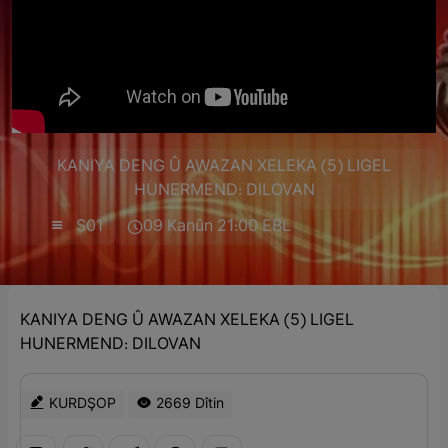
KANIYA DENG Û AWAZAN XELEKA (5) LIGEL
HUNERMEND: DILOVAN
S01
09 Kanûn 21:00 EBL
KANIYA DENG Û AWAZAN XELEKA (5) LIGEL
HUNERMEND: DILOVAN
KURDŞOP
2669 Dîtin