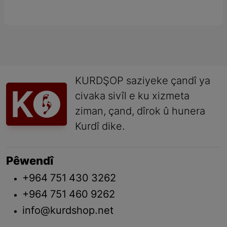
KURDŞOP saziyeke çandî ya
civaka sivîl e ku xizmeta
ziman, çand, dîrok û hunera
Kurdî dike.
Pêwendî
+964 751 430 3262
+964 751 460 9262
info@kurdshop.net