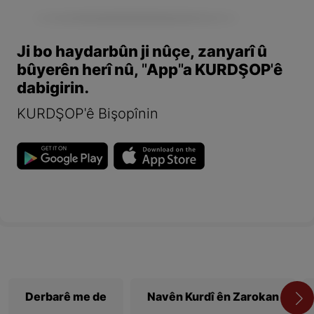
Ji bo haydarbûn ji nûçe, zanyarî û
bûyerên herî nû, "App"a KURDŞOP'ê
dabigirin.
KURDŞOP'ê Bişopînin
Derbarê me de
Navên Kurdî ên Zarokan