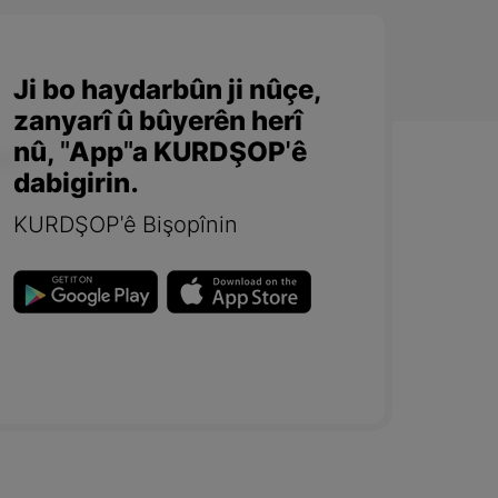
Ji bo haydarbûn ji nûçe,
zanyarî û bûyerên herî
nû, "App"a KURDŞOP'ê
dabigirin.
KURDŞOP'ê Bişopînin