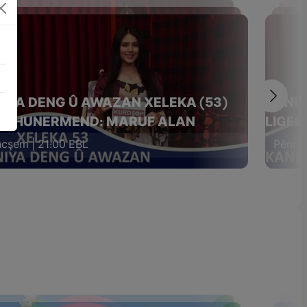
IYA DENG Û AWAZAN XELEKA (53)
KANIY
EL HUNERMEND: MARUF ALAN
LIGEL
cşem | 21:00 EBL
Pêncşe