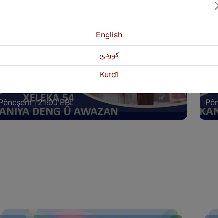
English
كوردی
ANIYA DENG Û AWAZAN XELEKA (54)
KAN
Kurdî
IGEL HUNERMEND: ISMET AWAZ
LIG
Pêncşem | 21:00 EBL
Pên