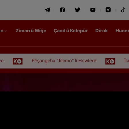
me
Ziman û Wêje
Çand û Kelepûr
Dîrok
Hune
Pêşangeha “Jîlemo” li Hewlêrê