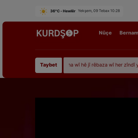
36°C - Hewlêr
Yekşem, 09 Tebax 10:28
Nûçe
Berna
iştî 35 sal ji şehîdbûna wî hê jî rêbaza wî her zîndî ye
Taybet