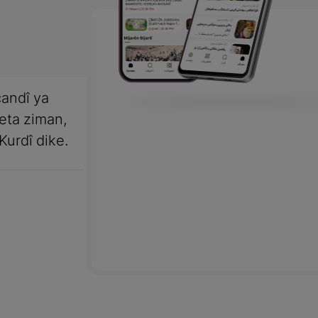
andî ya
meta ziman,
Kurdî dike.