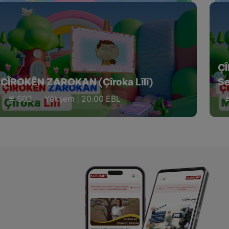
Ç
ÇÎROKÊN ZAROKAN (Çîroka Lîlî)
Se
S02
Yêkşem | 20:00 EBL