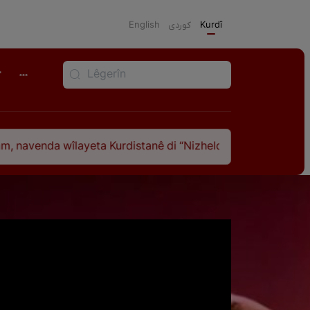
English
كوردی
Kurdî
r