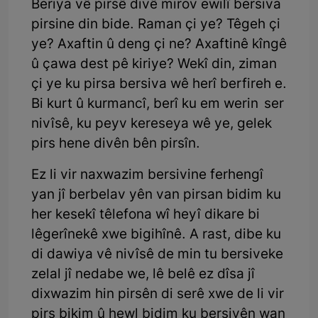
Beriya vê pirsê divê mirov ewilî bersiva
pirsine din bide. Raman çi ye? Têgeh çi
ye? Axaftin û deng çi ne? Axaftinê kîngê
û çawa dest pê kiriye? Wekî din, ziman
çi ye ku pirsa bersiva wê herî berfireh e.
Bi kurt û kurmancî, berî ku em werin ser
nivîsê, ku peyv kereseya wê ye, gelek
pirs hene divên bên pirsîn.
Ez li vir naxwazim bersivine ferhengî
yan jî berbelav yên van pirsan bidim ku
her kesekî têlefona wî heyî dikare bi
lêgerînekê xwe bigihînê. A rast, dibe ku
di dawiya vê nivîsê de min tu bersiveke
zelal jî nedabe we, lê belê ez dîsa jî
dixwazim hin pirsên di serê xwe de li vir
pirs bikim û hewl bidim ku bersivên wan