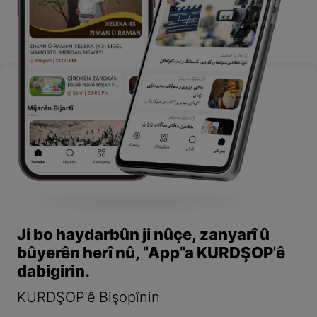
Ji bo haydarbûn ji nûçe, zanyarî û
bûyerên herî nû, "App"a KURDŞOP'ê
dabigirin.
KURDŞOP'ê Bişopînin