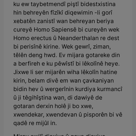
ku ew taybetmendî piştî bidestxistina
hin behreyên fîzîkî diqewimin -li gorî
xebatên zanistî wan behreyan beriya
cureyê Homo Sapiensê bi cureyên wek
Homo erectus û Neanderthalan re dest
bi perisînê kirine. Wek gewrî, ziman,
têlên deng hwd. Ev mijara gotareke din
a berfireh e ku pêwîstî bi lêkolînê heye.
Jixwe li ser mijarên wiha lêkolîn hatine
kirin, belam divê em wan çavkaniyan
bidin hev û wergerînin kurdiya kurmancî
û ji têgihîştina wan, di dawiyê de
gotaran derxin holê ji bo xwe,
xwendekar, xwendevan û pisporên bi vê
qadê re mijûl in.