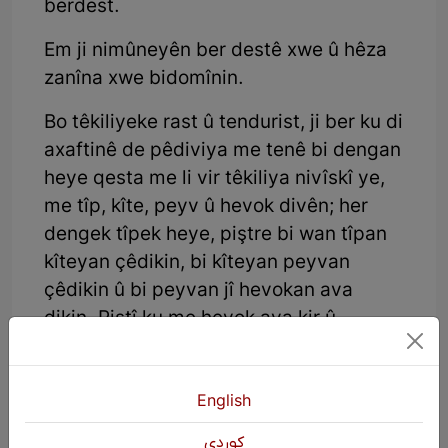
berdest.
Em ji nimûneyên ber destê xwe û hêza
zanîna xwe bidomînin.
Bo têkiliyeke rast û tendurist, ji ber ku di
axaftinê de pêdiviya me tenê bi dengan
heye qesta me li vir têkiliya nivîskî ye,
me tîp, kîte, peyv û hevok divên; her
dengek tîpek heye, piştre bi wan tîpan
kîteyan çêdikin, bi kîteyan peyvan
çêdikin û bi peyvan jî hevokan ava
dikin. Piştî ku me hevok ava kir û
mebesta xwe anî ziman, em hinekî jî li
faydeya têkiliyê binihêrin; ango piştre
dibe çi?
English
كوردی
Pêwîstiya me bi têkiliyê bêguman ji