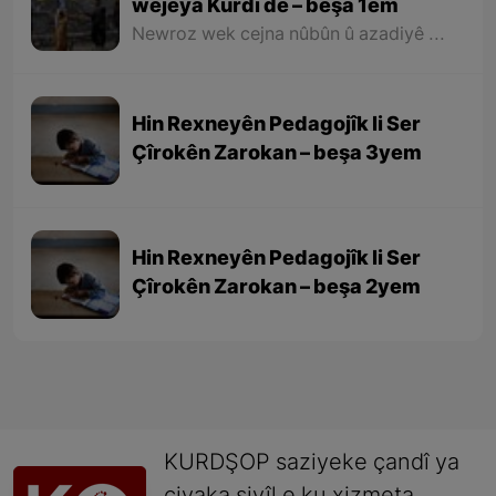
wêjeya Kurdî de – beşa 1em
Newroz wek cejna nûbûn û azadiyê di wêjeya Kurdî de û li cem helbestvan û nivîskarên Kurd, hertim girîngiya xwe hebûye. Helbestvan û nivîskarên Kurd di helbest û nivîsên xwe de Newroz wek bedewiyek, dergeheke azadiyê û sembola rizgariya netewî bi kar anîne. Ev mijare jî vedigere bo girêdana înkarkirî ya Kurd û Kurdistanê bi Newrozê re.
Hin Rexneyên Pedagojîk li Ser
Çîrokên Zarokan – beşa 3yem
Hin Rexneyên Pedagojîk li Ser
Çîrokên Zarokan – beşa 2yem
KURDŞOP saziyeke çandî ya