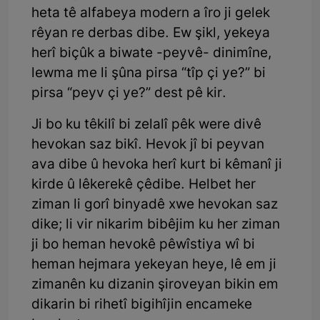
heta tê alfabeya modern a îro ji gelek
rêyan re derbas dibe. Ew şikl, yekeya
herî biçûk a biwate -peyvê- dinimîne,
lewma me li şûna pirsa “tîp çi ye?” bi
pirsa “peyv çi ye?” dest pê kir.
Ji bo ku têkilî bi zelalî pêk were divê
hevokan saz bikî. Hevok jî bi peyvan
ava dibe û hevoka herî kurt bi kêmanî ji
kirde û lêkerekê çêdibe. Helbet her
ziman li gorî binyadê xwe hevokan saz
dike; li vir nikarim bibêjim ku her ziman
ji bo heman hevokê pêwîstiya wî bi
heman hejmara yekeyan heye, lê em ji
zimanên ku dizanin şiroveyan bikin em
dikarin bi rihetî bigihîjin encameke