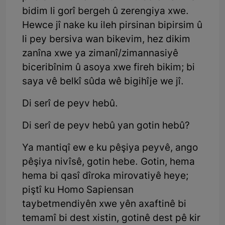
bidim li gorî bergeh û zerengiya xwe.
Hewce jî nake ku ileh pirsinan bipirsim û
li pey bersiva wan bikevim, hez dikim
zanîna xwe ya zimanî/zimannasiyê
biceribînim û asoya xwe fireh bikim; bi
saya vê belkî sûda wê bigihîje we jî.
Di serî de peyv hebû.
Di serî de peyv hebû yan gotin hebû?
Ya mantiqî ew e ku pêşiya peyvê, ango
pêşiya nivîsê, gotin hebe. Gotin, hema
hema bi qasî dîroka mirovatiyê heye;
piştî ku Homo Sapiensan
taybetmendiyên xwe yên axaftinê bi
temamî bi dest xistin, gotinê dest pê kir