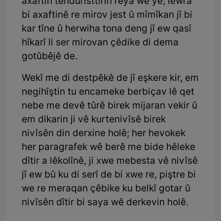
axaftin tenduristtirîn rêya wê ye; lewra
bi axaftinê re mirov jest û mîmîkan jî bi
kar tîne û herwiha tona deng jî ew qasî
hîkarî li ser mirovan çêdike di dema
gotûbêjê de.
Wekî me di destpêkê de jî eşkere kir, em
negihîştin tu encameke berbiçav lê qet
nebe me devê tûrê birek mijaran vekir û
em dikarin ji vê kurtenivîsê birek
nivîsên din derxine holê; her hevokek
her paragrafek wê berê me bide hêleke
dîtir a lêkolînê, ji xwe mebesta vê nivîsê
jî ew bû ku di serî de bi xwe re, piştre bi
we re meraqan çêbike ku belkî gotar û
nivîsên dîtir bi saya wê derkevin holê.