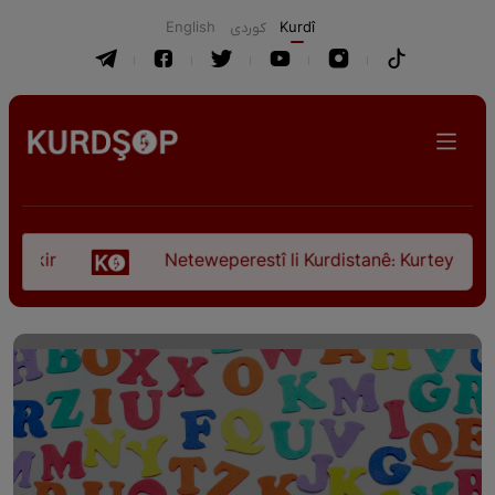
English
كوردی
Kurdî
r
Neteweperestî li Kurdistanê: Kurteya pêşveçûna