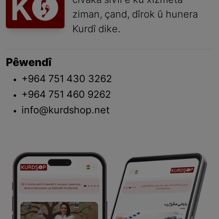
civaka sivîl e ku xizmeta
ziman, çand, dîrok û hunera
Kurdî dike.
Pêwendî
+964 751 430 3262
+964 751 460 9262
info@kurdshop.net