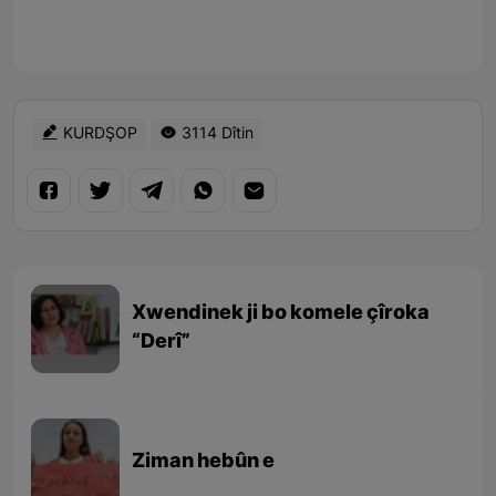
KURDŞOP
3114 Dîtin
Xwendinek ji bo komele çîroka
“Derî”
Ziman hebûn e