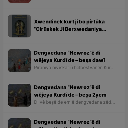
Xwendinek kurt ji bo pirtûka
''Çirûskek Ji Berxwedaniya
Kobaniyê''
Dengvedana “Newroz”ê di
wêjeya Kurdî de – beşa dawî
Piraniya nivîskar û helbestvanên Kurd di helbest û deqên xwe de behsa Newrozê kirine ku ji ber nebûna derfetê em ê tenê îşareyê bi çend mînak ji helbestên wan bikin. Di dawiyê de ez dixwazim bibêjim ku helbestvanên wek “Muxlîs, Ewnî, Hejar, Zarî, Elî Heseniyanî, Jîla Huseynî, Mihemed Salih Dîlan, Esîrî, Nasir Axabira, Celal Melekşa, Şêrko Bêkes û Ebdulah Paşêw” û hwd, di çend helbestên xwe de behsa Newrozê kirine û bal kişandine ser Kurdistanîbûna Newrozê.
Dengvedana “Newroz”ê di
wêjeya Kurdî de – beşa 2yem
Di vê beşê de em ê dengvedana zêdetir a Newrozê di helbest û deqên Kurdî de rabixine ber çavan. Herwisa pêwîst e em îşare bi wê yekê jî bikin ku tevî wê ku em di vê gotarê de dengvedana “Newroz”ê di edebiyata Kurdî de dibînin, em ê hin nivîskar û helbestvanên xwe binêrin ku mixabin navê hin ji wan hatiye jibîrkirin.
Dengvedana “Newroz”ê di