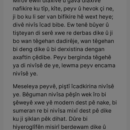
Mirov ewilî diaxive û gava diaxive
nafikire ku tîp, kîte, peyv û hevok çi ne,
ji bo ku li ser van bifikire hê wext heye;
divê nivîs îcad bibe. Ew tenê bûyer û
tişteyan di serê xwe re derbas dike û ji
bo wan têgehan dadirêje, wan têgehan
bi deng dike û bi derxistina dengan
axaftin çêdibe. Peyv berginda têgehê
ya di nivîsê de ye, lewma peyv encama
nivîsê ye.
Meseleya peyvê, piştî îcadkirina nivîsê
ye. Bêguman nivîsa pêşîn wek îro bi
şêweyê xwe yê modern dest pê nake, bi
sumeran re bi nivîsa mixî dest pê dike
ku ji şiklan pêk dihat. Dûre bi
hiyeroglîfên misirî berdewam dike û