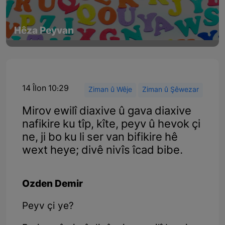
Hêza Peyvan
14 Îlon 10:29
Ziman û Wêje
Ziman û Şêwezar
Mirov ewilî diaxive û gava diaxive
nafikire ku tîp, kîte, peyv û hevok çi
ne, ji bo ku li ser van bifikire hê
wext heye; divê nivîs îcad bibe.
Ozden Demir
Peyv çi ye?